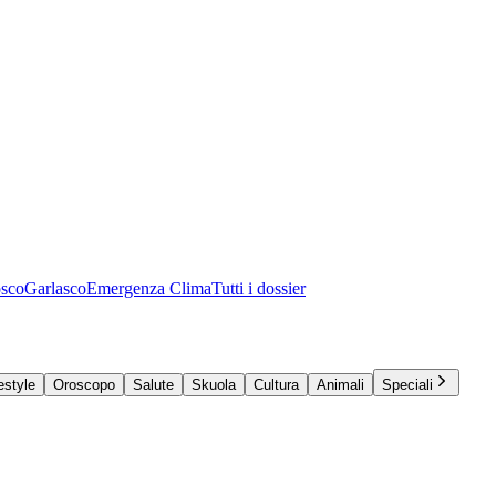
osco
Garlasco
Emergenza Clima
Tutti i dossier
estyle
Oroscopo
Salute
Skuola
Cultura
Animali
Speciali