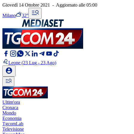
Giovedì 14 Ottobre 2021
-
Aggiornato alle
05:00
Milano
32°
Leone
(23 Lug - 23 Ago)
Ultim'ora
Cronaca
Mondo
Economia
TgcomLab
Televisione