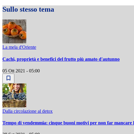
Sullo stesso tema
La mela d'Oriente
Cachi, proprietà e benefici del frutto più amato d'autunno
05 Ott 2021 - 05:00
Dalla circolazione al detox
Tempo di vendemmia: cinque buoni motivi per non far mancare l