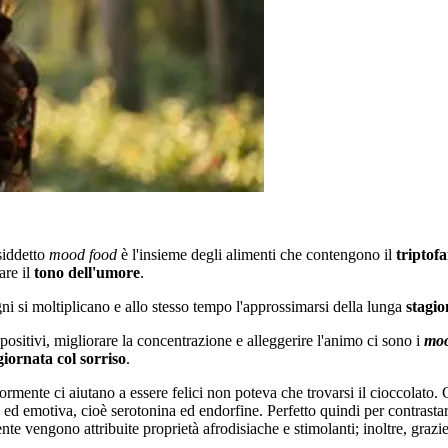
siddetto
mood food
è l'insieme degli alimenti che contengono il
triptof
are il
tono dell'umore
.
ni si moltiplicano e allo stesso tempo l'approssimarsi della lunga
stagio
 positivi, migliorare la concentrazione e alleggerire l'animo ci sono i
moo
giornata col sorriso
.
mente ci aiutano a essere felici non poteva che trovarsi il cioccolato. Gra
e ed emotiva, cioè serotonina ed endorfine. Perfetto quindi per contrastar
te vengono attribuite proprietà afrodisiache e stimolanti; inoltre, grazie