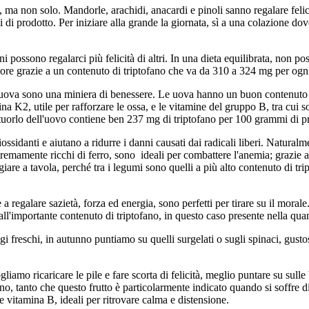
a non solo. Mandorle, arachidi, anacardi e pinoli sanno regalare felici
i prodotto. Per iniziare alla grande la giornata, sì a una colazione dov
ni possono regalarci più felicità di altri. In una dieta equilibrata, no
ore grazie a un contenuto di triptofano che va da 310 a 324 mg per og
 uova sono una miniera di benessere. Le uova hanno un buon contenuto di 
ina K2, utile per rafforzare le ossa, e le vitamine del gruppo B, tra cui
 tuorlo dell'uovo contiene ben 237 mg di triptofano per 100 grammi di 
ossidanti e aiutano a ridurre i danni causati dai radicali liberi. Naturalm
tremamente ricchi di ferro, sono ideali per combattere l'anemia; grazie al
egiare a tavola, perché tra i legumi sono quelli a più alto contenuto di t
e a regalare sazietà, forza ed energia, sono perfetti per tirare su il moral
 all'importante contenuto di triptofano, in questo caso presente nella q
 freschi, in autunno puntiamo su quelli surgelati o sugli spinaci, gusto
gliamo ricaricare le pile e fare scorta di felicità, meglio puntare su sull
o, tanto che questo frutto è particolarmente indicato quando si soffre di
 e vitamina B, ideali per ritrovare calma e distensione.