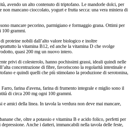
tà, avendo un alto contenuto di triptofano. Le mandorle dolci, per
e non mancano cioccolato, yogurt e frutta secca: una vera miniera di
n possono mancare pecorino, parmigiano e formaggio grana. Ottimi per
ni 100 grammi.
proteine nobili dall’alto valore biologico e inoltre
 soprattutto la vitamina B12, ed anche la vitamina D che svolge
prodotto, quasi 200 mg un nuovo intero.
ente privi di colesterolo, hanno pochissimi grassi, ideali quindi nelle
l’alta concentrazione di fibre, favoriscono la regolarità intestinale e
riptofano e quindi quelli che più stimolano la produzione di serotonina,
e. Farro, farina d'avena, farina di frumento integrale e miglio sono il
uantità di circa 200 mg ogni 100 grammi.
si e amici della linea. In tavola la verdura non deve mai mancare,
e banane che, oltre a potassio e vitamina B e acido folico, perfetti per
 depressione. Anche i datteri, immancabili nella tavola delle feste,