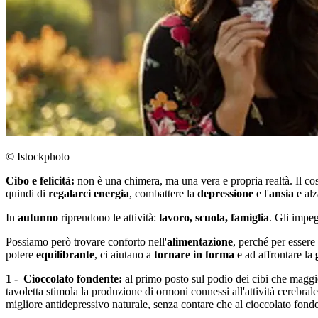
© Istockphoto
Cibo e felicità:
non è una chimera, ma una vera e propria realtà. Il co
quindi di
regalarci energia
, combattere la
depressione
e l'
ansia
e alz
In
autunno
riprendono le attività:
lavoro, scuola, famiglia
. Gli impeg
Possiamo però trovare conforto nell'
alimentazione
, perché per essere
potere
equilibrante
, ci aiutano a
tornare in forma
e ad affrontare la
1 - Cioccolato fondente:
al primo posto sul podio dei cibi che maggior
tavoletta stimola la produzione di ormoni connessi all'attività cerebral
migliore antidepressivo naturale, senza contare che al cioccolato fonden