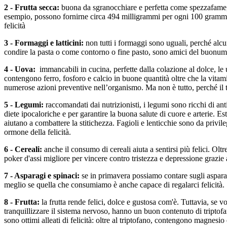
2 - Frutta secca:
buona da sgranocchiare e perfetta come spezzafame, m
esempio, possono fornirne circa 494 milligrammi per ogni 100 grammi d
felicità
3 - Formaggi e latticini:
non tutti i formaggi sono uguali, perché alcu
condire la pasta o come contorno o fine pasto, sono amici del buonum
4 - Uova:
immancabili in cucina, perfette dalla colazione al dolce, le
contengono ferro, fosforo e calcio in buone quantità oltre che la vitam
numerose azioni preventive nell’organismo. Ma non è tutto, perché il
5 - Legumi:
raccomandati dai nutrizionisti, i legumi sono ricchi di anti
diete ipocaloriche e per garantire la buona salute di cuore e arterie. Es
aiutano a combattere la stitichezza. Fagioli e lenticchie sono da privil
ormone della felicità.
6 - Cereali:
anche il consumo di cereali aiuta a sentirsi più felici. Oltr
poker d'assi migliore per vincere contro tristezza e depressione grazie
7 - Asparagi e spinaci:
se in primavera possiamo contare sugli asparagi
meglio se quella che consumiamo è anche capace di regalarci felicità.
8 - Frutta:
la frutta rende felici, dolce e gustosa com'è. Tuttavia, se vo
tranquillizzare il sistema nervoso, hanno un buon contenuto di triptofan
sono ottimi alleati di felicità: oltre al triptofano, contengono magnesio