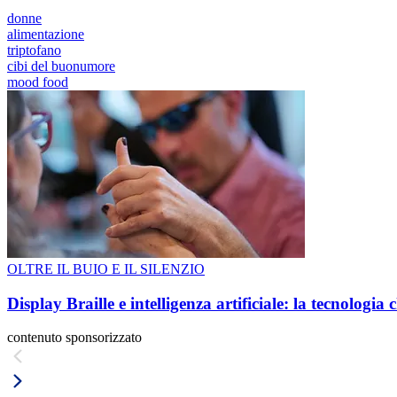
donne
alimentazione
triptofano
cibi del buonumore
mood food
OLTRE IL BUIO E IL SILENZIO
Display Braille e intelligenza artificiale: la tecnologi
contenuto sponsorizzato