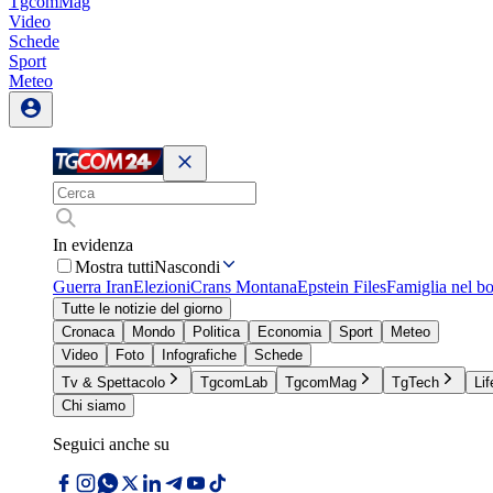
TgcomMag
Video
Schede
Sport
Meteo
In evidenza
Mostra tutti
Nascondi
Guerra Iran
Elezioni
Crans Montana
Epstein Files
Famiglia nel b
Tutte le notizie del giorno
Cronaca
Mondo
Politica
Economia
Sport
Meteo
Video
Foto
Infografiche
Schede
Tv & Spettacolo
TgcomLab
TgcomMag
TgTech
Lif
Chi siamo
Seguici anche su