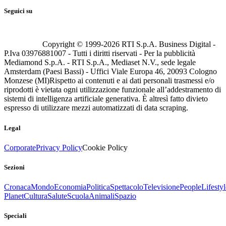
Seguici su
Copyright © 1999-
2026
RTI S.p.A. Business Digital -
P.Iva 03976881007 - Tutti i diritti riservati - Per la pubblicità
Mediamond S.p.A. - RTI S.p.A., Mediaset N.V., sede legale
Amsterdam (Paesi Bassi) - Uffici Viale Europa 46, 20093 Cologno
Monzese (MI)
Rispetto ai contenuti e ai dati personali trasmessi e/o
riprodotti è vietata ogni utilizzazione funzionale all’addestramento di
sistemi di intelligenza artificiale generativa. È altresì fatto divieto
espresso di utilizzare mezzi automatizzati di data scraping.
Legal
Corporate
Privacy Policy
Cookie Policy
Sezioni
Cronaca
Mondo
Economia
Politica
Spettacolo
Televisione
People
Lifestyl
Planet
Cultura
Salute
Scuola
Animali
Spazio
Speciali