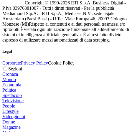
Copyright © 1999-
2026
RTI S.p.A. Business Digital -
P.Iva 03976881007 - Tutti i diritti riservati - Per la pubblicità
Mediamond S.p.A. - RTI S.p.A., Mediaset N.V., sede legale
Amsterdam (Paesi Bassi) - Uffici Viale Europa 46, 20093 Cologno
Monzese (MI)
Rispetto ai contenuti e ai dati personali trasmessi e/o
riprodotti è vietata ogni utilizzazione funzionale all’addestramento di
sistemi di intelligenza artificiale generativa. È altresì fatto divieto
espresso di utilizzare mezzi automatizzati di data scraping.
Legal
Corporate
Privacy Policy
Cookie Policy
Sezioni
Cronaca
Mondo
Economia
Politica
Spettacolo
Televisione
People
Lifestyle
Videogiochi
Donne
Magazine