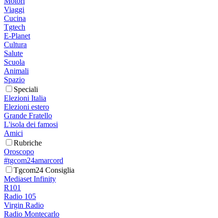
Motori
Viaggi
Cucina
Tgtech
E-Planet
Cultura
Salute
Scuola
Animali
Spazio
Speciali
Elezioni Italia
Elezioni estero
Grande Fratello
L'isola dei famosi
Amici
Rubriche
Oroscopo
#tgcom24amarcord
Tgcom24 Consiglia
Mediaset Infinity
R101
Radio 105
Virgin Radio
Radio Montecarlo