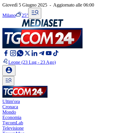
Giovedì 5 Giugno 2025
-
Aggiornato alle
06:00
Milano
25°
Leone
(23 Lug - 23 Ago)
Ultim'ora
Cronaca
Mondo
Economia
TgcomLab
Televisione