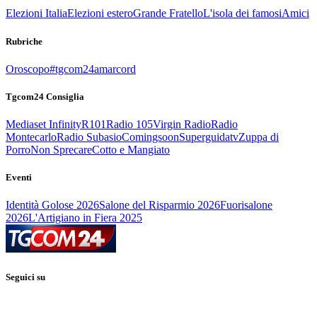
Elezioni Italia
Elezioni estero
Grande Fratello
L'isola dei famosi
Amici
Rubriche
Oroscopo
#tgcom24amarcord
Tgcom24 Consiglia
Mediaset Infinity
R101
Radio 105
Virgin Radio
Radio
Montecarlo
Radio Subasio
Comingsoon
Superguidatv
Zuppa di
Porro
Non Sprecare
Cotto e Mangiato
Eventi
Identità Golose 2026
Salone del Risparmio 2026
Fuorisalone
2026
L'Artigiano in Fiera 2025
Seguici su