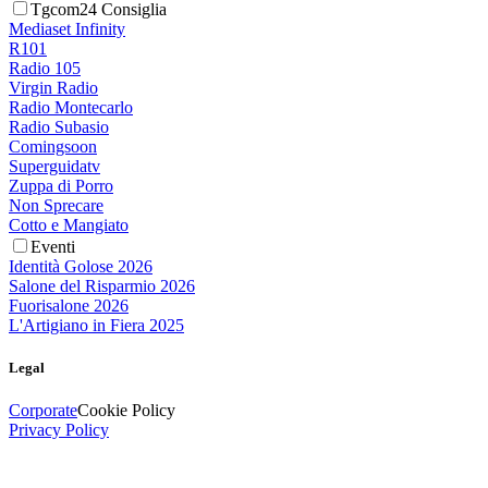
Tgcom24 Consiglia
Mediaset Infinity
R101
Radio 105
Virgin Radio
Radio Montecarlo
Radio Subasio
Comingsoon
Superguidatv
Zuppa di Porro
Non Sprecare
Cotto e Mangiato
Eventi
Identità Golose 2026
Salone del Risparmio 2026
Fuorisalone 2026
L'Artigiano in Fiera 2025
Legal
Corporate
Cookie Policy
Privacy Policy