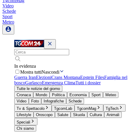
TgcomMag
Video
Schede
Sport
Meteo
In evidenza
Mostra tutti
Nascondi
Guerra Iran
Elezioni
Crans Montana
Epstein Files
Famiglia nel
bosco
Garlasco
Emergenza Clima
Tutti i dossier
Tutte le notizie del giorno
Cronaca
Mondo
Politica
Economia
Sport
Meteo
Video
Foto
Infografiche
Schede
Tv & Spettacolo
TgcomLab
TgcomMag
TgTech
Lifestyle
Oroscopo
Salute
Skuola
Cultura
Animali
Speciali
Chi siamo