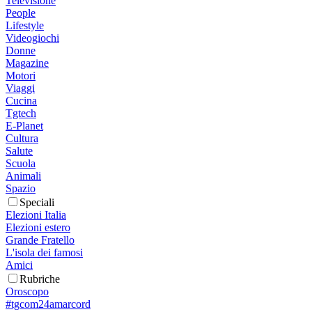
Televisione
People
Lifestyle
Videogiochi
Donne
Magazine
Motori
Viaggi
Cucina
Tgtech
E-Planet
Cultura
Salute
Scuola
Animali
Spazio
Speciali
Elezioni Italia
Elezioni estero
Grande Fratello
L'isola dei famosi
Amici
Rubriche
Oroscopo
#tgcom24amarcord