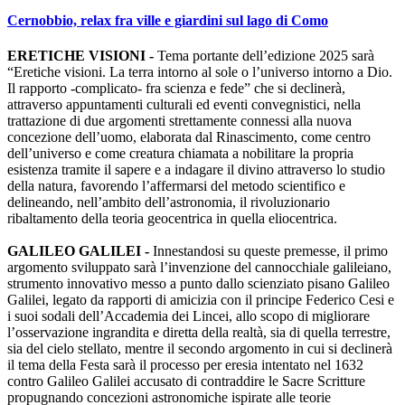
Cernobbio, relax fra ville e giardini sul lago di Como
ERETICHE VISIONI -
Tema portante dell’edizione 2025 sarà
“Eretiche visioni. La terra intorno al sole o l’universo intorno a Dio.
Il rapporto -complicato- fra scienza e fede” che si declinerà,
attraverso appuntamenti culturali ed eventi convegnistici, nella
trattazione di due argomenti strettamente connessi alla nuova
concezione dell’uomo, elaborata dal Rinascimento, come centro
dell’universo e come creatura chiamata a nobilitare la propria
esistenza tramite il sapere e a indagare il divino attraverso lo studio
della natura, favorendo l’affermarsi del metodo scientifico e
delineando, nell’ambito dell’astronomia, il rivoluzionario
ribaltamento della teoria geocentrica in quella eliocentrica.
GALILEO GALILEI -
Innestandosi su queste premesse, il primo
argomento sviluppato sarà l’invenzione del cannocchiale galileiano,
strumento innovativo messo a punto dallo scienziato pisano Galileo
Galilei, legato da rapporti di amicizia con il principe Federico Cesi e
i suoi sodali dell’Accademia dei Lincei, allo scopo di migliorare
l’osservazione ingrandita e diretta della realtà, sia di quella terrestre,
sia del cielo stellato, mentre il secondo argomento in cui si declinerà
il tema della Festa sarà il processo per eresia intentato nel 1632
contro Galileo Galilei accusato di contraddire le Sacre Scritture
propugnando concezioni astronomiche ispirate alle teorie