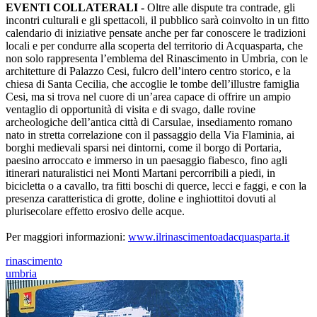
EVENTI COLLATERALI -
Oltre alle dispute tra contrade, gli
incontri culturali e gli spettacoli, il pubblico sarà coinvolto in un fitto
calendario di iniziative pensate anche per far conoscere le tradizioni
locali e per condurre alla scoperta del territorio di Acquasparta, che
non solo rappresenta l’emblema del Rinascimento in Umbria, con le
architetture di Palazzo Cesi, fulcro dell’intero centro storico, e la
chiesa di Santa Cecilia, che accoglie le tombe dell’illustre famiglia
Cesi, ma si trova nel cuore di un’area capace di offrire un ampio
ventaglio di opportunità di visita e di svago, dalle rovine
archeologiche dell’antica città di Carsulae, insediamento romano
nato in stretta correlazione con il passaggio della Via Flaminia, ai
borghi medievali sparsi nei dintorni, come il borgo di Portaria,
paesino arroccato e immerso in un paesaggio fiabesco, fino agli
itinerari naturalistici nei Monti Martani percorribili a piedi, in
bicicletta o a cavallo, tra fitti boschi di querce, lecci e faggi, e con la
presenza caratteristica di grotte, doline e inghiottitoi dovuti al
plurisecolare effetto erosivo delle acque.
Per maggiori informazioni:
www.ilrinascimentoadacquasparta.it
rinascimento
umbria