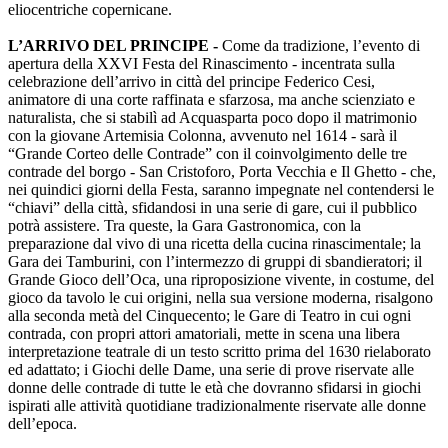
eliocentriche copernicane.
L’ARRIVO DEL PRINCIPE -
Come da tradizione, l’evento di
apertura della XXVI Festa del Rinascimento - incentrata sulla
celebrazione dell’arrivo in città del principe Federico Cesi,
animatore di una corte raffinata e sfarzosa, ma anche scienziato e
naturalista, che si stabilì ad Acquasparta poco dopo il matrimonio
con la giovane Artemisia Colonna, avvenuto nel 1614 - sarà il
“Grande Corteo delle Contrade” con il coinvolgimento delle tre
contrade del borgo - San Cristoforo, Porta Vecchia e Il Ghetto - che,
nei quindici giorni della Festa, saranno impegnate nel contendersi le
“chiavi” della città, sfidandosi in una serie di gare, cui il pubblico
potrà assistere. Tra queste, la Gara Gastronomica, con la
preparazione dal vivo di una ricetta della cucina rinascimentale; la
Gara dei Tamburini, con l’intermezzo di gruppi di sbandieratori; il
Grande Gioco dell’Oca, una riproposizione vivente, in costume, del
gioco da tavolo le cui origini, nella sua versione moderna, risalgono
alla seconda metà del Cinquecento; le Gare di Teatro in cui ogni
contrada, con propri attori amatoriali, mette in scena una libera
interpretazione teatrale di un testo scritto prima del 1630 rielaborato
ed adattato; i Giochi delle Dame, una serie di prove riservate alle
donne delle contrade di tutte le età che dovranno sfidarsi in giochi
ispirati alle attività quotidiane tradizionalmente riservate alle donne
dell’epoca.