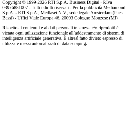
Copyright © 1999-
2026
RTI S.p.A. Business Digital - P.Iva
03976881007 - Tutti i diritti riservati - Per la pubblicità Mediamond
S.p.A. - RTI S.p.A., Mediaset N.V., sede legale Amsterdam (Paesi
Bassi) - Uffici Viale Europa 46, 20093 Cologno Monzese (MI)
Rispetto ai contenuti e ai dati personali trasmessi e/o riprodotti è
vietata ogni utilizzazione funzionale all’addestramento di sistemi di
intelligenza artificiale generativa. È altresì fatto divieto espresso di
utilizzare mezzi automatizzati di data scraping.