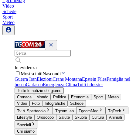
TgcomMag
Video
Schede
Sport
Meteo
In evidenza
Mostra tutti
Nascondi
Guerra Iran
Elezioni
Crans Montana
Epstein Files
Famiglia nel
bosco
Garlasco
Emergenza Clima
Tutti i dossier
Tutte le notizie del giorno
Cronaca
Mondo
Politica
Economia
Sport
Meteo
Video
Foto
Infografiche
Schede
Tv & Spettacolo
TgcomLab
TgcomMag
TgTech
Lifestyle
Oroscopo
Salute
Skuola
Cultura
Animali
Speciali
Chi siamo