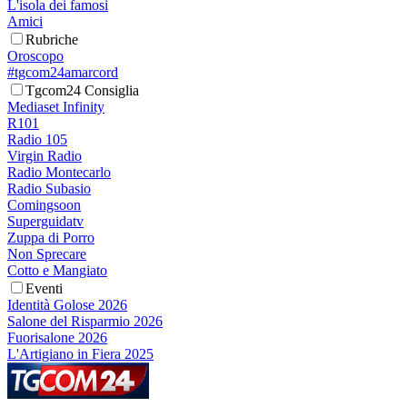
L'isola dei famosi
Amici
Rubriche
Oroscopo
#tgcom24amarcord
Tgcom24 Consiglia
Mediaset Infinity
R101
Radio 105
Virgin Radio
Radio Montecarlo
Radio Subasio
Comingsoon
Superguidatv
Zuppa di Porro
Non Sprecare
Cotto e Mangiato
Eventi
Identità Golose 2026
Salone del Risparmio 2026
Fuorisalone 2026
L'Artigiano in Fiera 2025