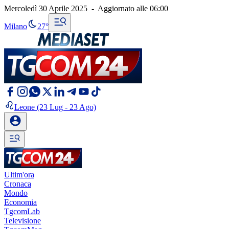
Mercoledì 30 Aprile 2025
-
Aggiornato alle
06:00
Milano
27°
Leone
(23 Lug - 23 Ago)
Ultim'ora
Cronaca
Mondo
Economia
TgcomLab
Televisione