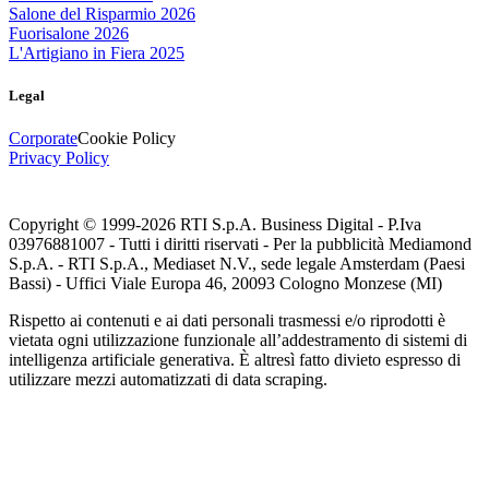
Salone del Risparmio 2026
Fuorisalone 2026
L'Artigiano in Fiera 2025
Legal
Corporate
Cookie Policy
Privacy Policy
Copyright © 1999-
2026
RTI S.p.A. Business Digital - P.Iva
03976881007 - Tutti i diritti riservati - Per la pubblicità Mediamond
S.p.A. - RTI S.p.A., Mediaset N.V., sede legale Amsterdam (Paesi
Bassi) - Uffici Viale Europa 46, 20093 Cologno Monzese (MI)
Rispetto ai contenuti e ai dati personali trasmessi e/o riprodotti è
vietata ogni utilizzazione funzionale all’addestramento di sistemi di
intelligenza artificiale generativa. È altresì fatto divieto espresso di
utilizzare mezzi automatizzati di data scraping.