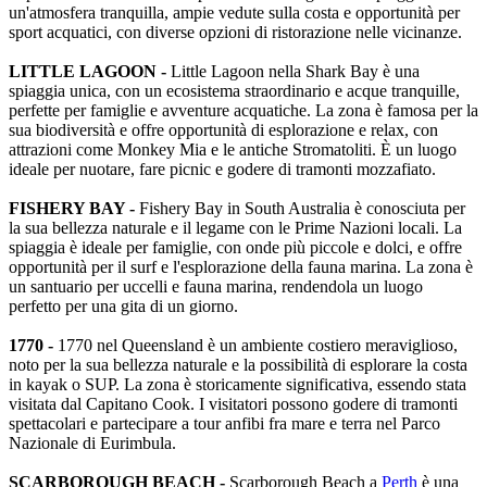
un'atmosfera tranquilla, ampie vedute sulla costa e opportunità per
sport acquatici, con diverse opzioni di ristorazione nelle vicinanze.
LITTLE LAGOON -
Little Lagoon nella Shark Bay è una
spiaggia unica, con un ecosistema straordinario e acque tranquille,
perfette per famiglie e avventure acquatiche. La zona è famosa per la
sua biodiversità e offre opportunità di esplorazione e relax, con
attrazioni come Monkey Mia e le antiche Stromatoliti. È un luogo
ideale per nuotare, fare picnic e godere di tramonti mozzafiato.
FISHERY BAY -
Fishery Bay in South Australia è conosciuta per
la sua bellezza naturale e il legame con le Prime Nazioni locali. La
spiaggia è ideale per famiglie, con onde più piccole e dolci, e offre
opportunità per il surf e l'esplorazione della fauna marina. La zona è
un santuario per uccelli e fauna marina, rendendola un luogo
perfetto per una gita di un giorno.
1770 -
1770 nel Queensland è un ambiente costiero meraviglioso,
noto per la sua bellezza naturale e la possibilità di esplorare la costa
in kayak o SUP. La zona è storicamente significativa, essendo stata
visitata dal Capitano Cook. I visitatori possono godere di tramonti
spettacolari e partecipare a tour anfibi fra mare e terra nel Parco
Nazionale di Eurimbula.
SCARBOROUGH BEACH -
Scarborough Beach a
Perth
è una