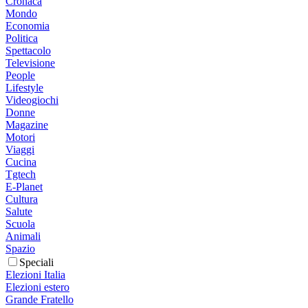
Cronaca
Mondo
Economia
Politica
Spettacolo
Televisione
People
Lifestyle
Videogiochi
Donne
Magazine
Motori
Viaggi
Cucina
Tgtech
E-Planet
Cultura
Salute
Scuola
Animali
Spazio
Speciali
Elezioni Italia
Elezioni estero
Grande Fratello