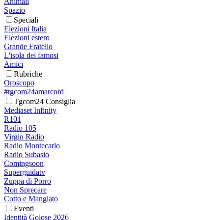
Animali
Spazio
Speciali
Elezioni Italia
Elezioni estero
Grande Fratello
L'isola dei famosi
Amici
Rubriche
Oroscopo
#tgcom24amarcord
Tgcom24 Consiglia
Mediaset Infinity
R101
Radio 105
Virgin Radio
Radio Montecarlo
Radio Subasio
Comingsoon
Superguidatv
Zuppa di Porro
Non Sprecare
Cotto e Mangiato
Eventi
Identità Golose 2026