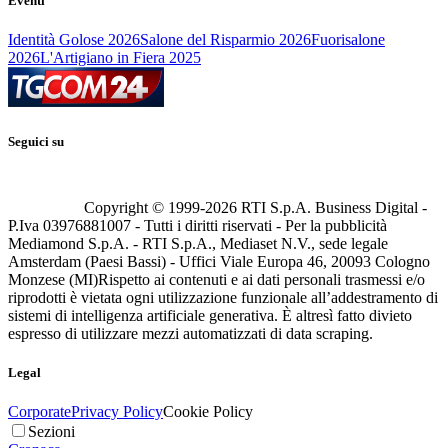
Eventi
Identità Golose 2026
Salone del Risparmio 2026
Fuorisalone
2026
L'Artigiano in Fiera 2025
Seguici su
Copyright © 1999-
2026
RTI S.p.A. Business Digital -
P.Iva 03976881007 - Tutti i diritti riservati - Per la pubblicità
Mediamond S.p.A. - RTI S.p.A., Mediaset N.V., sede legale
Amsterdam (Paesi Bassi) - Uffici Viale Europa 46, 20093 Cologno
Monzese (MI)
Rispetto ai contenuti e ai dati personali trasmessi e/o
riprodotti è vietata ogni utilizzazione funzionale all’addestramento di
sistemi di intelligenza artificiale generativa. È altresì fatto divieto
espresso di utilizzare mezzi automatizzati di data scraping.
Legal
Corporate
Privacy Policy
Cookie Policy
Sezioni