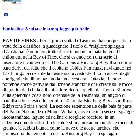
Fantastica Aruba e le sue spiagge più belle
BAY OF FIRES -
Per la prima volta la Tasmania ha conquistato la
vetta della classifica: a guadagnare il titolo di “migliore spiaggia
d'Australia” è un intero tratto di costa incontaminata lungo 10
chilometri nella Bay of Fires, che si estende con una serie di
insenature incantevoli da The Gardens a Binalong Bay. Il suo nome
pare derivi dal fatto che il capitano Tobias Furneaux, navigando nel
1773 lungo la costa della Tasmania, avvistò dei fuochi accesi dagli
aborigeni, che illuminavano la linea costiera. Tuttavia, il nome
potrebbe anche derivare dal lichene arancione che cresce sulle rocce
di granito della baia e il cui colore ricorda quello del fuoco. Si trova
sulla splendida costa nord-orientale della Tasmania, un angolo di
paradiso che si estende per oltre 50 km da Binalong Bay a sud fino a
Eddystone Point a nord. La sezione settentrionale della baia fa parte
del Parco Nazionale di Mount William, dove c’è una serie di spiagge
incontaminate, lagune cristalline e scogliere rocciose, in un
caleidoscopio di colori fra le calde sfumature arancioni delle rocce di
granito, la sabbia bianca come la neve e le acque turchesi che
lambiscono dolcemente la costa. Binalong Bay è la spiaggia