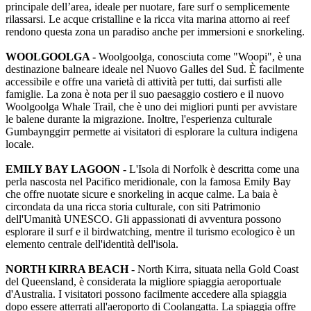
principale dell’area, ideale per nuotare, fare surf o semplicemente
rilassarsi. Le acque cristalline e la ricca vita marina attorno ai reef
rendono questa zona un paradiso anche per immersioni e snorkeling.
WOOLGOOLGA -
Woolgoolga, conosciuta come "Woopi", è una
destinazione balneare ideale nel Nuovo Galles del Sud. È facilmente
accessibile e offre una varietà di attività per tutti, dai surfisti alle
famiglie. La zona è nota per il suo paesaggio costiero e il nuovo
Woolgoolga Whale Trail, che è uno dei migliori punti per avvistare
le balene durante la migrazione. Inoltre, l'esperienza culturale
Gumbaynggirr permette ai visitatori di esplorare la cultura indigena
locale.
EMILY BAY LAGOON -
L'Isola di Norfolk è descritta come una
perla nascosta nel Pacifico meridionale, con la famosa Emily Bay
che offre nuotate sicure e snorkeling in acque calme. La baia è
circondata da una ricca storia culturale, con siti Patrimonio
dell'Umanità UNESCO. Gli appassionati di avventura possono
esplorare il surf e il birdwatching, mentre il turismo ecologico è un
elemento centrale dell'identità dell'isola.
NORTH KIRRA BEACH -
North Kirra, situata nella Gold Coast
del Queensland, è considerata la migliore spiaggia aeroportuale
d'Australia. I visitatori possono facilmente accedere alla spiaggia
dopo essere atterrati all'aeroporto di Coolangatta. La spiaggia offre