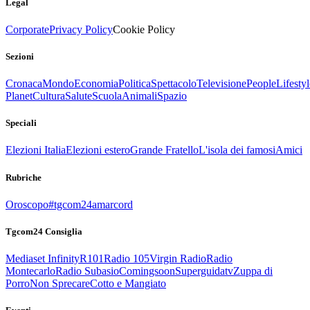
Legal
Corporate
Privacy Policy
Cookie Policy
Sezioni
Cronaca
Mondo
Economia
Politica
Spettacolo
Televisione
People
Lifestyl
Planet
Cultura
Salute
Scuola
Animali
Spazio
Speciali
Elezioni Italia
Elezioni estero
Grande Fratello
L'isola dei famosi
Amici
Rubriche
Oroscopo
#tgcom24amarcord
Tgcom24 Consiglia
Mediaset Infinity
R101
Radio 105
Virgin Radio
Radio
Montecarlo
Radio Subasio
Comingsoon
Superguidatv
Zuppa di
Porro
Non Sprecare
Cotto e Mangiato