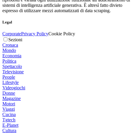
sistemi di intelligenza artificiale generativa. È altresì fatto divieto
espresso di utilizzare mezzi automatizzati di data scraping.
Legal
Corporate
Privacy Policy
Cookie Policy
Sezioni
Cronaca
Mondo
Economia
Politica
Spettacolo
Televisione
People
Lifestyle
Videogiochi
Donne
Magazine
Motori
Viaggi
Cucina
Tgtech
E-Planet
Cultura