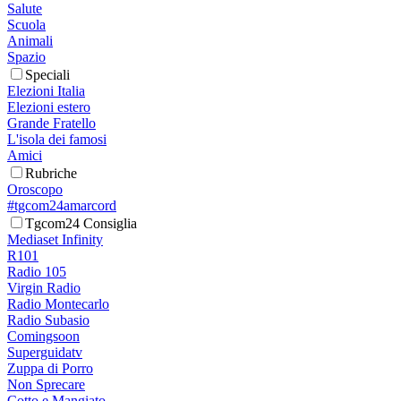
Salute
Scuola
Animali
Spazio
Speciali
Elezioni Italia
Elezioni estero
Grande Fratello
L'isola dei famosi
Amici
Rubriche
Oroscopo
#tgcom24amarcord
Tgcom24 Consiglia
Mediaset Infinity
R101
Radio 105
Virgin Radio
Radio Montecarlo
Radio Subasio
Comingsoon
Superguidatv
Zuppa di Porro
Non Sprecare
Cotto e Mangiato