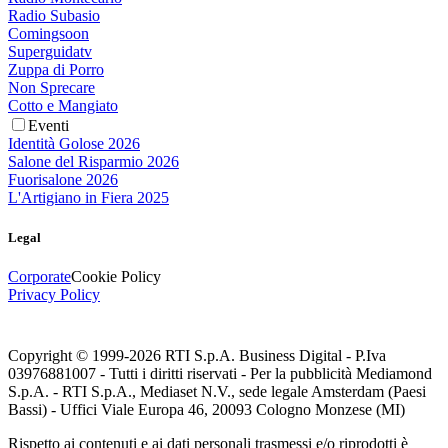
Radio Subasio
Comingsoon
Superguidatv
Zuppa di Porro
Non Sprecare
Cotto e Mangiato
Eventi
Identità Golose 2026
Salone del Risparmio 2026
Fuorisalone 2026
L'Artigiano in Fiera 2025
Legal
Corporate
Cookie Policy
Privacy Policy
Copyright © 1999-
2026
RTI S.p.A. Business Digital - P.Iva
03976881007 - Tutti i diritti riservati - Per la pubblicità Mediamond
S.p.A. - RTI S.p.A., Mediaset N.V., sede legale Amsterdam (Paesi
Bassi) - Uffici Viale Europa 46, 20093 Cologno Monzese (MI)
Rispetto ai contenuti e ai dati personali trasmessi e/o riprodotti è