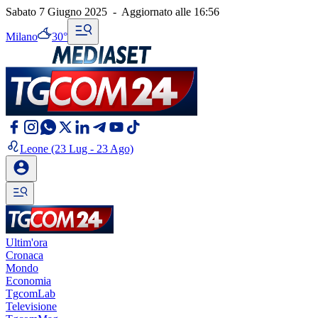
Sabato 7 Giugno 2025
-
Aggiornato alle
16:56
Milano
30°
Leone
(23 Lug - 23 Ago)
Ultim'ora
Cronaca
Mondo
Economia
TgcomLab
Televisione