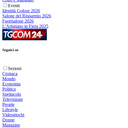
Eventi
Identità Golose 2026
Salone del Risparmio 2026
Fuorisalone 2026
L'Artigiano in Fiera 2025
Seguici su
Sezioni
Cronaca
Mondo
Economia
Politica
Spettacolo
Televisione
People
Lifestyle
Videogiochi
Donne
Magazine