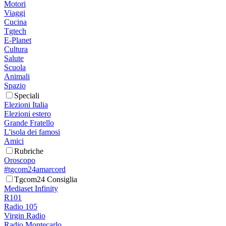
Motori
Viaggi
Cucina
Tgtech
E-Planet
Cultura
Salute
Scuola
Animali
Spazio
Speciali
Elezioni Italia
Elezioni estero
Grande Fratello
L'isola dei famosi
Amici
Rubriche
Oroscopo
#tgcom24amarcord
Tgcom24 Consiglia
Mediaset Infinity
R101
Radio 105
Virgin Radio
Radio Montecarlo