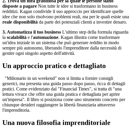
2. Trova un'idea grandiosa per la quale le persone siano
disposte a pagare
Non tutte le idee si trasformano in business
redditizi. Kagan condivide il suo approccio per identificare quelle
idee che non solo risolvono problemi reali, ma per le quali esiste una
reale disponibilità
da parte dei potenziali clienti a investire denaro.
3. Automatizza il tuo business
L'ultimo step della formula riguarda
la
scalabilità
e l'
automazione
. Kagan illustra come trasformare
un'idea iniziale in un sistema che può generare reddito in modo
sempre più autonomo, liberando l'imprenditore dalla necessità di
gestire ogni singolo aspetto dell'attività.
Un approccio pratico e dettagliato
"Milionario in un weekend" non si limita a fornire consigli
generici, ma presenta una guida passo dopo passo, ricca di dettagli
pratici. Come evidenziato dal "Financial Times", si tratta di "una
lettura vivace che offre una guida pratica e dettagliata per aprire
un'impresa". Il libro si posiziona come uno strumento concreto per
chiunque desideri raggiungere la libertà finanziaria attraverso
l'imprenditoria.
Una nuova filosofia imprenditoriale