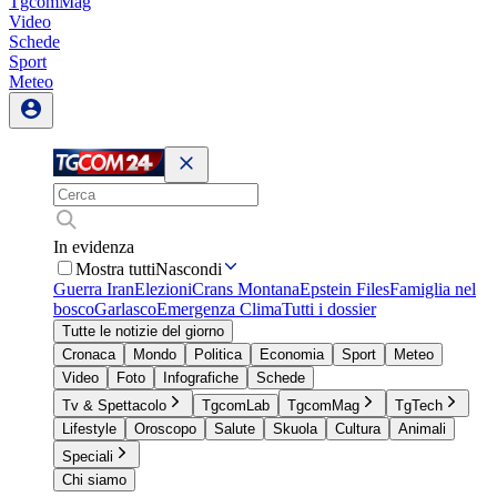
TgcomMag
Video
Schede
Sport
Meteo
In evidenza
Mostra tutti
Nascondi
Guerra Iran
Elezioni
Crans Montana
Epstein Files
Famiglia nel
bosco
Garlasco
Emergenza Clima
Tutti i dossier
Tutte le notizie del giorno
Cronaca
Mondo
Politica
Economia
Sport
Meteo
Video
Foto
Infografiche
Schede
Tv & Spettacolo
TgcomLab
TgcomMag
TgTech
Lifestyle
Oroscopo
Salute
Skuola
Cultura
Animali
Speciali
Chi siamo