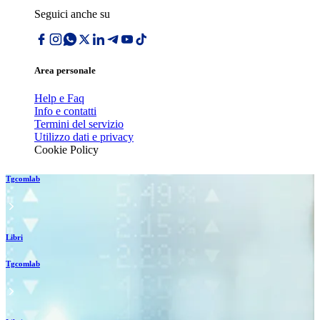
Seguici anche su
Area personale
Help e Faq
Info e contatti
Termini del servizio
Utilizzo dati e privacy
Cookie Policy
Tgcomlab
Libri
Tgcomlab