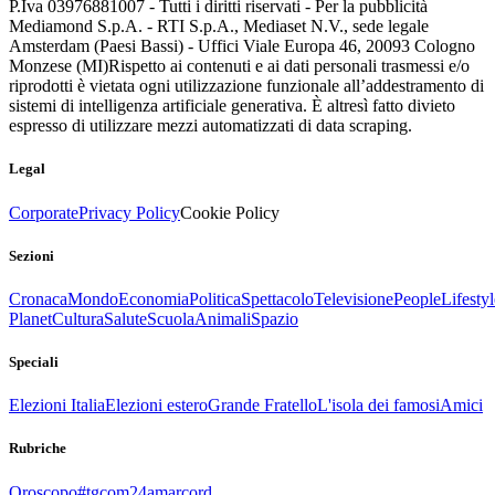
P.Iva 03976881007 - Tutti i diritti riservati - Per la pubblicità
Mediamond S.p.A. - RTI S.p.A., Mediaset N.V., sede legale
Amsterdam (Paesi Bassi) - Uffici Viale Europa 46, 20093 Cologno
Monzese (MI)
Rispetto ai contenuti e ai dati personali trasmessi e/o
riprodotti è vietata ogni utilizzazione funzionale all’addestramento di
sistemi di intelligenza artificiale generativa. È altresì fatto divieto
espresso di utilizzare mezzi automatizzati di data scraping.
Legal
Corporate
Privacy Policy
Cookie Policy
Sezioni
Cronaca
Mondo
Economia
Politica
Spettacolo
Televisione
People
Lifestyl
Planet
Cultura
Salute
Scuola
Animali
Spazio
Speciali
Elezioni Italia
Elezioni estero
Grande Fratello
L'isola dei famosi
Amici
Rubriche
Oroscopo
#tgcom24amarcord