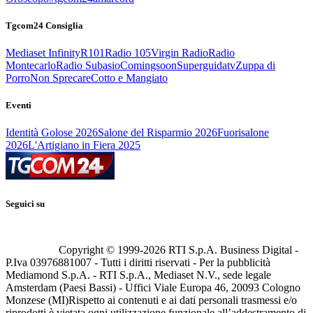
Tgcom24 Consiglia
Mediaset Infinity
R101
Radio 105
Virgin Radio
Radio
Montecarlo
Radio Subasio
Comingsoon
Superguidatv
Zuppa di
Porro
Non Sprecare
Cotto e Mangiato
Eventi
Identità Golose 2026
Salone del Risparmio 2026
Fuorisalone
2026
L'Artigiano in Fiera 2025
Seguici su
Copyright © 1999-
2026
RTI S.p.A. Business Digital -
P.Iva 03976881007 - Tutti i diritti riservati - Per la pubblicità
Mediamond S.p.A. - RTI S.p.A., Mediaset N.V., sede legale
Amsterdam (Paesi Bassi) - Uffici Viale Europa 46, 20093 Cologno
Monzese (MI)
Rispetto ai contenuti e ai dati personali trasmessi e/o
riprodotti è vietata ogni utilizzazione funzionale all’addestramento di