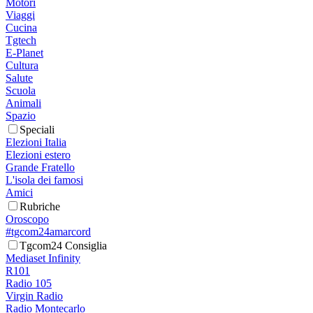
Motori
Viaggi
Cucina
Tgtech
E-Planet
Cultura
Salute
Scuola
Animali
Spazio
Speciali
Elezioni Italia
Elezioni estero
Grande Fratello
L'isola dei famosi
Amici
Rubriche
Oroscopo
#tgcom24amarcord
Tgcom24 Consiglia
Mediaset Infinity
R101
Radio 105
Virgin Radio
Radio Montecarlo