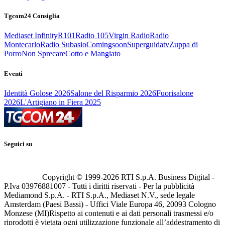
Tgcom24 Consiglia
Mediaset Infinity
R101
Radio 105
Virgin Radio
Radio
Montecarlo
Radio Subasio
Comingsoon
Superguidatv
Zuppa di
Porro
Non Sprecare
Cotto e Mangiato
Eventi
Identità Golose 2026
Salone del Risparmio 2026
Fuorisalone
2026
L'Artigiano in Fiera 2025
Seguici su
Copyright © 1999-
2026
RTI S.p.A. Business Digital -
P.Iva 03976881007 - Tutti i diritti riservati - Per la pubblicità
Mediamond S.p.A. - RTI S.p.A., Mediaset N.V., sede legale
Amsterdam (Paesi Bassi) - Uffici Viale Europa 46, 20093 Cologno
Monzese (MI)
Rispetto ai contenuti e ai dati personali trasmessi e/o
riprodotti è vietata ogni utilizzazione funzionale all’addestramento di