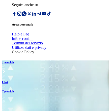
Seguici anche su
Area personale
Help e Faq
Info e contatti
Termini del servizio
Utilizzo dati e privacy
Cookie Policy
Tgcomlab
Libri
Tgcomlab