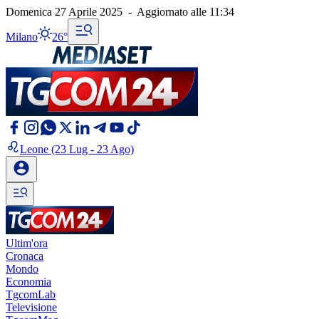
Domenica 27 Aprile 2025
-
Aggiornato alle
11:34
Milano
26°
Leone
(23 Lug - 23 Ago)
Ultim'ora
Cronaca
Mondo
Economia
TgcomLab
Televisione