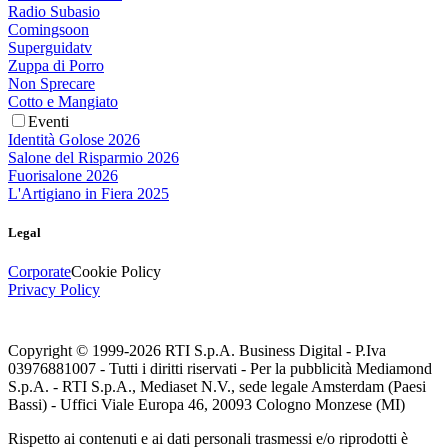
Radio Subasio
Comingsoon
Superguidatv
Zuppa di Porro
Non Sprecare
Cotto e Mangiato
Eventi
Identità Golose 2026
Salone del Risparmio 2026
Fuorisalone 2026
L'Artigiano in Fiera 2025
Legal
Corporate
Cookie Policy
Privacy Policy
Copyright © 1999-
2026
RTI S.p.A. Business Digital - P.Iva
03976881007 - Tutti i diritti riservati - Per la pubblicità Mediamond
S.p.A. - RTI S.p.A., Mediaset N.V., sede legale Amsterdam (Paesi
Bassi) - Uffici Viale Europa 46, 20093 Cologno Monzese (MI)
Rispetto ai contenuti e ai dati personali trasmessi e/o riprodotti è