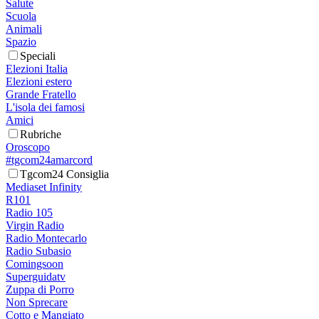
Salute
Scuola
Animali
Spazio
Speciali
Elezioni Italia
Elezioni estero
Grande Fratello
L'isola dei famosi
Amici
Rubriche
Oroscopo
#tgcom24amarcord
Tgcom24 Consiglia
Mediaset Infinity
R101
Radio 105
Virgin Radio
Radio Montecarlo
Radio Subasio
Comingsoon
Superguidatv
Zuppa di Porro
Non Sprecare
Cotto e Mangiato