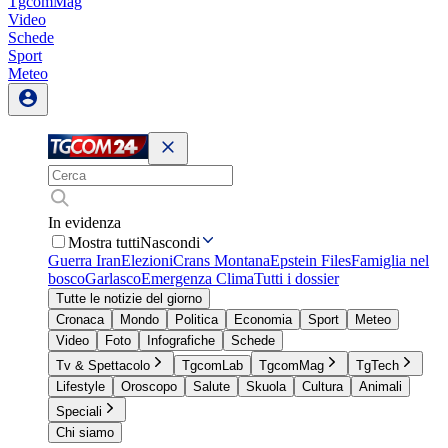
TgcomMag
Video
Schede
Sport
Meteo
In evidenza
Mostra tutti
Nascondi
Guerra Iran
Elezioni
Crans Montana
Epstein Files
Famiglia nel
bosco
Garlasco
Emergenza Clima
Tutti i dossier
Tutte le notizie del giorno
Cronaca
Mondo
Politica
Economia
Sport
Meteo
Video
Foto
Infografiche
Schede
Tv & Spettacolo
TgcomLab
TgcomMag
TgTech
Lifestyle
Oroscopo
Salute
Skuola
Cultura
Animali
Speciali
Chi siamo