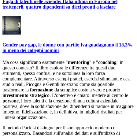
Fuga di talenti nelle aziende: Italia ultima in Europa nel
trattenerli, quattro dipendenti su dieci pronti a lasciare
Gender pay gap, le donne con partite Iva guadagnano il 18,3%
in meno dei colleghi uomini
Ma cosa significano esattamente "
mentoring
" e "
coaching
" in
questo contesto? Il libro esplora le differenze tra questi due
strumenti, spesso confusi, e ne sottolinea la loro forza
complementare. Attraverso esempi pratici, esercizi stimolanti e casi
studio reali, Picogna e Gentili mostrano come sia possibile
trasformare la
formazione
da semplice costo a vero e proprio
investimento strategico
. L'obiettivo è chiaro: mettere al centro le
persone
, i loro talenti e la creazione di una cultura aziendale
positiva, dove la soddisfazione dei dipendenti si traduce in maggiore
impegno, fidelizzazione e, in definitiva, in migliori risultati per
l'intera organizzazione.
Il metodo Pack si distingue per il suo approccio moderno e
personalizzato. Basandosi sull'analisi dei dati e sull'utilizzo di