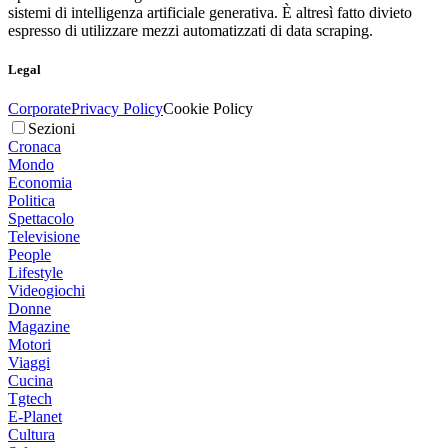
sistemi di intelligenza artificiale generativa. È altresì fatto divieto
espresso di utilizzare mezzi automatizzati di data scraping.
Legal
Corporate
Privacy Policy
Cookie Policy
Sezioni
Cronaca
Mondo
Economia
Politica
Spettacolo
Televisione
People
Lifestyle
Videogiochi
Donne
Magazine
Motori
Viaggi
Cucina
Tgtech
E-Planet
Cultura