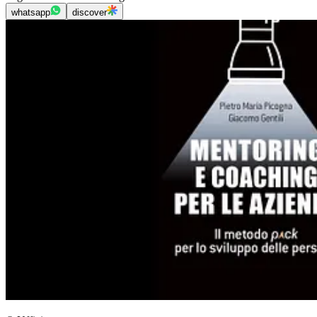
whatsapp
discover