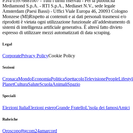
P.Iva 03976881007 - Tutti i diritti riservati - Per la pubblicità
Mediamond S.p.A. - RTI S.p.A., Mediaset N.V., sede legale
Amsterdam (Paesi Bassi) - Uffici Viale Europa 46, 20093 Cologno
Monzese (MI)
Rispetto ai contenuti e ai dati personali trasmessi e/o
riprodotti è vietata ogni utilizzazione funzionale all’addestramento di
sistemi di intelligenza artificiale generativa. È altresì fatto divieto
espresso di utilizzare mezzi automatizzati di data scraping.
Legal
Corporate
Privacy Policy
Cookie Policy
Sezioni
Cronaca
Mondo
Economia
Politica
Spettacolo
Televisione
People
Lifestyl
Planet
Cultura
Salute
Scuola
Animali
Spazio
Speciali
Elezioni Italia
Elezioni estero
Grande Fratello
L'isola dei famosi
Amici
Rubriche
Oroscopo
#tgcom24amarcord