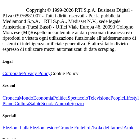
Copyright © 1999-
2026
RTI S.p.A. Business Digital -
P.Iva 03976881007 - Tutti i diritti riservati - Per la pubblicità
Mediamond S.p.A. - RTI S.p.A., Mediaset N.V., sede legale
Amsterdam (Paesi Bassi) - Uffici Viale Europa 46, 20093 Cologno
Monzese (MI)
Rispetto ai contenuti e ai dati personali trasmessi e/o
riprodotti è vietata ogni utilizzazione funzionale all’addestramento di
sistemi di intelligenza artificiale generativa. È altresì fatto divieto
espresso di utilizzare mezzi automatizzati di data scraping.
Legal
Corporate
Privacy Policy
Cookie Policy
Sezioni
Cronaca
Mondo
Economia
Politica
Spettacolo
Televisione
People
Lifestyl
Planet
Cultura
Salute
Scuola
Animali
Spazio
Speciali
Elezioni Italia
Elezioni estero
Grande Fratello
L'isola dei famosi
Amici