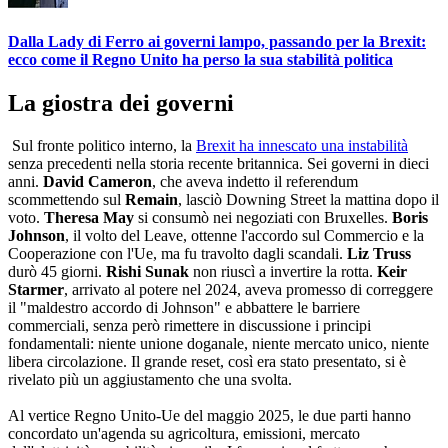
Dalla Lady di Ferro ai governi lampo, passando per la Brexit:
ecco come il Regno Unito ha perso la sua stabilità politica
La giostra dei governi
Sul fronte politico interno, la
Brexit ha innescato una instabilità
senza precedenti nella storia recente britannica. Sei governi in dieci
anni.
David Cameron
, che aveva indetto il referendum
scommettendo sul
Remain
, lasciò Downing Street la mattina dopo il
voto.
Theresa May
si consumò nei negoziati con Bruxelles.
Boris
Johnson
, il volto del Leave, ottenne l'accordo sul Commercio e la
Cooperazione con l'Ue, ma fu travolto dagli scandali.
Liz Truss
durò 45 giorni.
Rishi Sunak
non riuscì a invertire la rotta.
Keir
Starmer
, arrivato al potere nel 2024, aveva promesso di correggere
il "maldestro accordo di Johnson" e abbattere le barriere
commerciali, senza però rimettere in discussione i principi
fondamentali: niente unione doganale, niente mercato unico, niente
libera circolazione. Il grande reset, così era stato presentato, si è
rivelato più un aggiustamento che una svolta.
Al vertice Regno Unito-Ue del maggio 2025, le due parti hanno
concordato un'agenda su agricoltura, emissioni, mercato