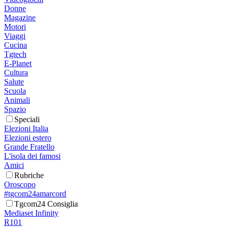
Donne
Magazine
Motori
Viaggi
Cucina
Tgtech
E-Planet
Cultura
Salute
Scuola
Animali
Spazio
Speciali
Elezioni Italia
Elezioni estero
Grande Fratello
L'isola dei famosi
Amici
Rubriche
Oroscopo
#tgcom24amarcord
Tgcom24 Consiglia
Mediaset Infinity
R101