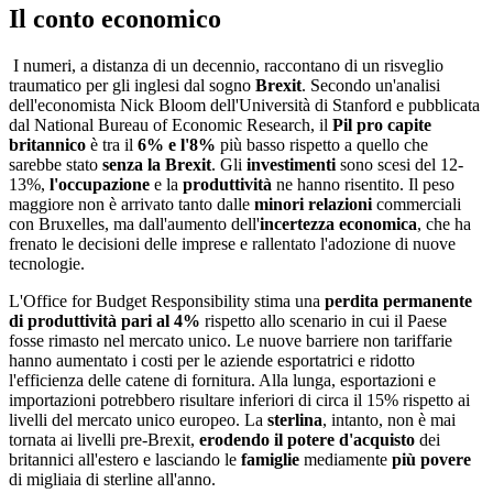
Il conto economico
I numeri, a distanza di un decennio, raccontano di un risveglio
traumatico per gli inglesi dal sogno
Brexit
. Secondo un'analisi
dell'economista Nick Bloom dell'Università di Stanford e pubblicata
dal National Bureau of Economic Research, il
Pil pro capite
britannico
è tra il
6% e l'8%
più basso rispetto a quello che
sarebbe stato
senza la Brexit
. Gli
investimenti
sono scesi del 12-
13%,
l'occupazione
e la
produttività
ne hanno risentito. Il peso
maggiore non è arrivato tanto dalle
minori relazioni
commerciali
con Bruxelles, ma dall'aumento dell'
incertezza
economica
, che ha
frenato le decisioni delle imprese e rallentato l'adozione di nuove
tecnologie.
L'Office for Budget Responsibility stima una
perdita permanente
di produttività pari al 4%
rispetto allo scenario in cui il Paese
fosse rimasto nel mercato unico. Le nuove barriere non tariffarie
hanno aumentato i costi per le aziende esportatrici e ridotto
l'efficienza delle catene di fornitura. Alla lunga, esportazioni e
importazioni potrebbero risultare inferiori di circa il 15% rispetto ai
livelli del mercato unico europeo. La
sterlina
, intanto, non è mai
tornata ai livelli pre-Brexit,
erodendo il potere d'acquisto
dei
britannici all'estero e lasciando le
famiglie
mediamente
più povere
di migliaia di sterline all'anno.