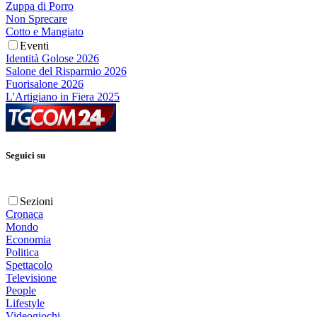
Zuppa di Porro
Non Sprecare
Cotto e Mangiato
Eventi
Identità Golose 2026
Salone del Risparmio 2026
Fuorisalone 2026
L'Artigiano in Fiera 2025
Seguici su
Sezioni
Cronaca
Mondo
Economia
Politica
Spettacolo
Televisione
People
Lifestyle
Videogiochi