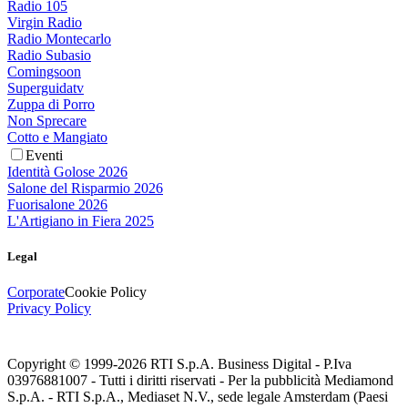
Radio 105
Virgin Radio
Radio Montecarlo
Radio Subasio
Comingsoon
Superguidatv
Zuppa di Porro
Non Sprecare
Cotto e Mangiato
Eventi
Identità Golose 2026
Salone del Risparmio 2026
Fuorisalone 2026
L'Artigiano in Fiera 2025
Legal
Corporate
Cookie Policy
Privacy Policy
Copyright © 1999-
2026
RTI S.p.A. Business Digital - P.Iva
03976881007 - Tutti i diritti riservati - Per la pubblicità Mediamond
S.p.A. - RTI S.p.A., Mediaset N.V., sede legale Amsterdam (Paesi