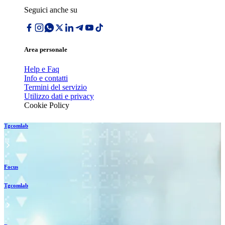
Seguici anche su
Area personale
Help e Faq
Info e contatti
Termini del servizio
Utilizzo dati e privacy
Cookie Policy
Tgcomlab
Focus
Tgcomlab