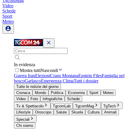
TgcomMag
Video
Schede
Sport
Meteo
In evidenza
Mostra tutti
Nascondi
Guerra Iran
Elezioni
Crans Montana
Epstein Files
Famiglia nel
bosco
Garlasco
Emergenza Clima
Tutti i dossier
Tutte le notizie del giorno
Cronaca
Mondo
Politica
Economia
Sport
Meteo
Video
Foto
Infografiche
Schede
Tv & Spettacolo
TgcomLab
TgcomMag
TgTech
Lifestyle
Oroscopo
Salute
Skuola
Cultura
Animali
Speciali
Chi siamo