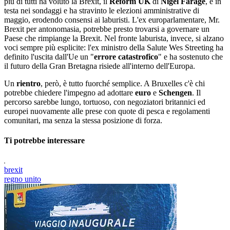
più di tutti ha voluto la Brexit, il
Reform UK
di
Nigel Farage
, è in
testa nei sondaggi e ha stravinto le elezioni amministrative di
maggio, erodendo consensi ai laburisti. L'ex europarlamentare, Mr.
Brexit per antonomasia, potrebbe presto trovarsi a governare un
Paese che rimpiange la Brexit. Nel fronte laburista, invece, si alzano
voci sempre più esplicite: l'ex ministro della Salute Wes Streeting ha
definito l'uscita dall'Ue un "
errore catastrofico
" e ha sostenuto che
il futuro della Gran Bretagna risiede all'interno dell'Europa.
Un
rientro
, però, è tutto fuorché semplice. A Bruxelles c'è chi
potrebbe chiedere l'impegno ad adottare
euro
e
Schengen
. Il
percorso sarebbe lungo, tortuoso, con negoziatori britannici ed
europei nuovamente alle prese con quote di pesca e regolamenti
comunitari, ma senza la stessa posizione di forza.
Ti potrebbe interessare
brexit
regno unito