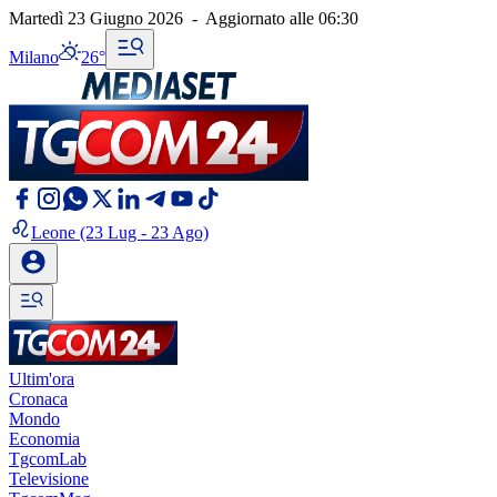
Martedì 23 Giugno 2026
-
Aggiornato alle
06:30
Milano
26°
Leone
(23 Lug - 23 Ago)
Ultim'ora
Cronaca
Mondo
Economia
TgcomLab
Televisione