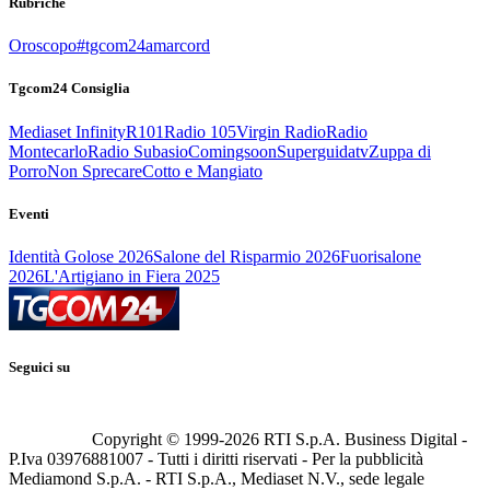
Rubriche
Oroscopo
#tgcom24amarcord
Tgcom24 Consiglia
Mediaset Infinity
R101
Radio 105
Virgin Radio
Radio
Montecarlo
Radio Subasio
Comingsoon
Superguidatv
Zuppa di
Porro
Non Sprecare
Cotto e Mangiato
Eventi
Identità Golose 2026
Salone del Risparmio 2026
Fuorisalone
2026
L'Artigiano in Fiera 2025
Seguici su
Copyright © 1999-
2026
RTI S.p.A. Business Digital -
P.Iva 03976881007 - Tutti i diritti riservati - Per la pubblicità
Mediamond S.p.A. - RTI S.p.A., Mediaset N.V., sede legale