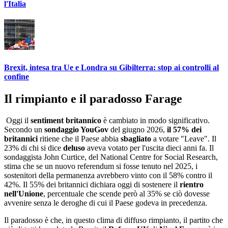
l'Italia
Brexit, intesa tra Ue e Londra su Gibilterra: stop ai controlli al
confine
Il rimpianto e il paradosso Farage
Oggi il
sentiment britannico
è cambiato in modo significativo.
Secondo un
sondaggio YouGov
del giugno 2026,
il 57% dei
britannici
ritiene che il Paese abbia
sbagliato
a votare "Leave". Il
23% di chi si dice
deluso
aveva votato per l'uscita dieci anni fa. Il
sondaggista John Curtice, del National Centre for Social Research,
stima che se un nuovo referendum si fosse tenuto nel 2025, i
sostenitori della permanenza avrebbero vinto con il 58% contro il
42%. Il 55% dei britannici dichiara oggi di sostenere il
rientro
nell'Unione
, percentuale che scende però al 35% se ciò dovesse
avvenire senza le deroghe di cui il Paese godeva in precedenza.
Il paradosso è che, in questo clima di diffuso rimpianto, il partito che