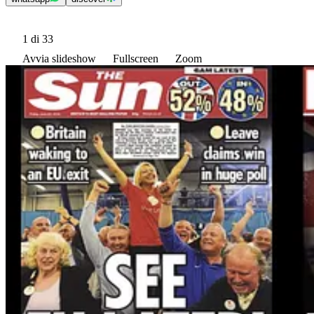
1
di 33
Avvia slideshow
Fullscreen
Zoom