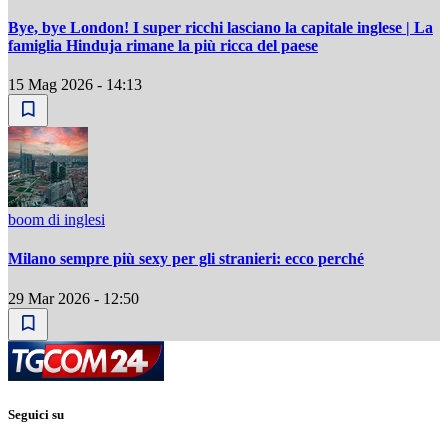
Bye, bye London! I super ricchi lasciano la capitale inglese | La
famiglia Hinduja rimane la più ricca del paese
15 Mag 2026 - 14:13
boom di inglesi
Milano sempre più sexy per gli stranieri: ecco perché
29 Mar 2026 - 12:50
Seguici su