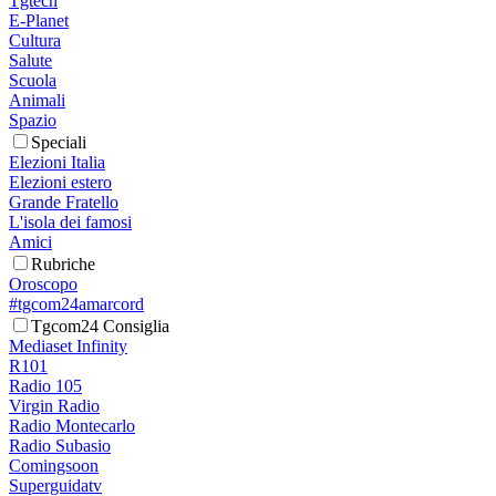
Tgtech
E-Planet
Cultura
Salute
Scuola
Animali
Spazio
Speciali
Elezioni Italia
Elezioni estero
Grande Fratello
L'isola dei famosi
Amici
Rubriche
Oroscopo
#tgcom24amarcord
Tgcom24 Consiglia
Mediaset Infinity
R101
Radio 105
Virgin Radio
Radio Montecarlo
Radio Subasio
Comingsoon
Superguidatv