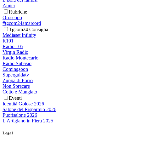
Amici
Rubriche
Oroscopo
#tgcom24amarcord
Tgcom24 Consiglia
Mediaset Infinity
R101
Radio 105
Virgin Radio
Radio Montecarlo
Radio Subasio
Comingsoon
Superguidatv
Zuppa di Porro
Non Sprecare
Cotto e Mangiato
Eventi
Identità Golose 2026
Salone del Risparmio 2026
Fuorisalone 2026
L'Artigiano in Fiera 2025
Legal