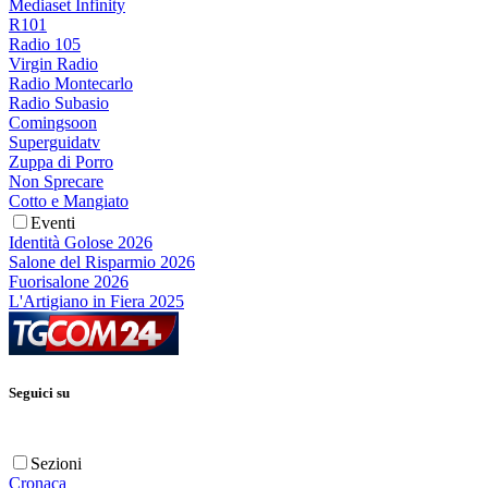
Mediaset Infinity
R101
Radio 105
Virgin Radio
Radio Montecarlo
Radio Subasio
Comingsoon
Superguidatv
Zuppa di Porro
Non Sprecare
Cotto e Mangiato
Eventi
Identità Golose 2026
Salone del Risparmio 2026
Fuorisalone 2026
L'Artigiano in Fiera 2025
Seguici su
Sezioni
Cronaca