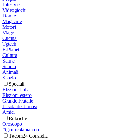
Lifestyle
Videogiochi
Donne
Magazine
Motori
Viaggi
Cucina
Tgtech
E-Planet
Cultura
Salute
Scuola
Animali
Spazio
Speciali
Elezioni Italia
Elezioni estero
Grande Fratello
L'isola dei famosi
Amici
Rubriche
Oroscopo
#tgcom24amarcord
Tgcom24 Consiglia