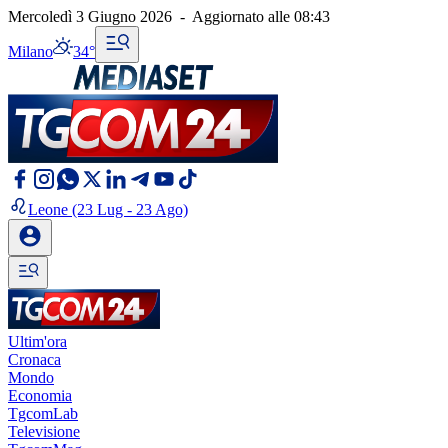
Mercoledì 3 Giugno 2026
-
Aggiornato alle
08:43
Milano
34°
Leone
(23 Lug - 23 Ago)
Ultim'ora
Cronaca
Mondo
Economia
TgcomLab
Televisione