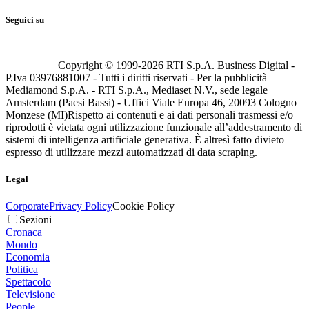
Seguici su
Copyright © 1999-
2026
RTI S.p.A. Business Digital -
P.Iva 03976881007 - Tutti i diritti riservati - Per la pubblicità
Mediamond S.p.A. - RTI S.p.A., Mediaset N.V., sede legale
Amsterdam (Paesi Bassi) - Uffici Viale Europa 46, 20093 Cologno
Monzese (MI)
Rispetto ai contenuti e ai dati personali trasmessi e/o
riprodotti è vietata ogni utilizzazione funzionale all’addestramento di
sistemi di intelligenza artificiale generativa. È altresì fatto divieto
espresso di utilizzare mezzi automatizzati di data scraping.
Legal
Corporate
Privacy Policy
Cookie Policy
Sezioni
Cronaca
Mondo
Economia
Politica
Spettacolo
Televisione
People