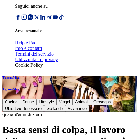
Seguici anche su
Area personale
Help e Faq
Info e contatti
Termini del servizio
Utilizzo dati e privacy
Cookie Policy
TgcomMag
TgcomMag
Cucina
Donne
Lifestyle
Viaggi
Animali
Oroscopo
Obiettivo Benessere
Golfando
Avvinando
quarant'anni di studi
Basta sensi di colpa, Il lavoro