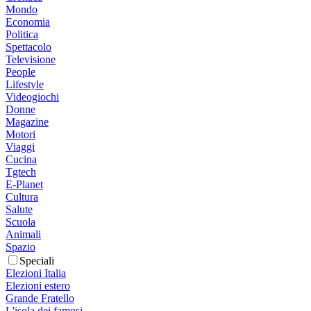
Mondo
Economia
Politica
Spettacolo
Televisione
People
Lifestyle
Videogiochi
Donne
Magazine
Motori
Viaggi
Cucina
Tgtech
E-Planet
Cultura
Salute
Scuola
Animali
Spazio
Speciali
Elezioni Italia
Elezioni estero
Grande Fratello
L'isola dei famosi