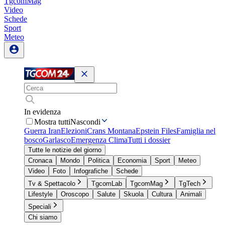
TgcomMag
Video
Schede
Sport
Meteo
In evidenza
Mostra tutti
Nascondi
Guerra Iran
Elezioni
Crans Montana
Epstein Files
Famiglia nel
bosco
Garlasco
Emergenza Clima
Tutti i dossier
Tutte le notizie del giorno
Cronaca
Mondo
Politica
Economia
Sport
Meteo
Video
Foto
Infografiche
Schede
Tv & Spettacolo
TgcomLab
TgcomMag
TgTech
Lifestyle
Oroscopo
Salute
Skuola
Cultura
Animali
Speciali
Chi siamo