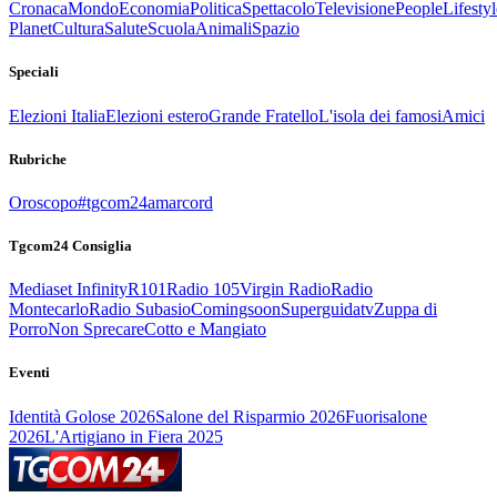
Cronaca
Mondo
Economia
Politica
Spettacolo
Televisione
People
Lifestyl
Planet
Cultura
Salute
Scuola
Animali
Spazio
Speciali
Elezioni Italia
Elezioni estero
Grande Fratello
L'isola dei famosi
Amici
Rubriche
Oroscopo
#tgcom24amarcord
Tgcom24 Consiglia
Mediaset Infinity
R101
Radio 105
Virgin Radio
Radio
Montecarlo
Radio Subasio
Comingsoon
Superguidatv
Zuppa di
Porro
Non Sprecare
Cotto e Mangiato
Eventi
Identità Golose 2026
Salone del Risparmio 2026
Fuorisalone
2026
L'Artigiano in Fiera 2025