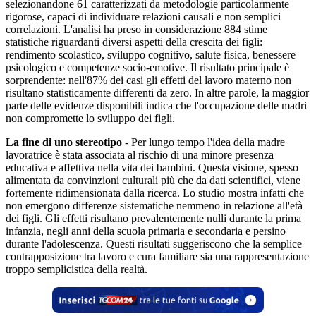
selezionandone 61 caratterizzati da metodologie particolarmente
rigorose, capaci di individuare relazioni causali e non semplici
correlazioni. L'analisi ha preso in considerazione 884 stime
statistiche riguardanti diversi aspetti della crescita dei figli:
rendimento scolastico, sviluppo cognitivo, salute fisica, benessere
psicologico e competenze socio-emotive. Il risultato principale è
sorprendente: nell'87% dei casi gli effetti del lavoro materno non
risultano statisticamente differenti da zero. In altre parole, la maggior
parte delle evidenze disponibili indica che l'occupazione delle madri
non compromette lo sviluppo dei figli.
La fine di uno stereotipo
- Per lungo tempo l'idea della madre
lavoratrice è stata associata al rischio di una minore presenza
educativa e affettiva nella vita dei bambini. Questa visione, spesso
alimentata da convinzioni culturali più che da dati scientifici, viene
fortemente ridimensionata dalla ricerca. Lo studio mostra infatti che
non emergono differenze sistematiche nemmeno in relazione all'età
dei figli. Gli effetti risultano prevalentemente nulli durante la prima
infanzia, negli anni della scuola primaria e secondaria e persino
durante l'adolescenza. Questi risultati suggeriscono che la semplice
contrapposizione tra lavoro e cura familiare sia una rappresentazione
troppo semplicistica della realtà.