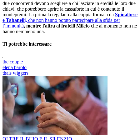
due concorrenti devono scegliere a chi lasciare in eredità le loro due
chiavi, che potrebbero aprire la cassaforte in cui è contenuto il
montepremi. La prima la regalano alla coppia formata da
Spinalbese
e Tabanelli,
che non hanno potuto partecipare alla sfida per
l’immunità
, mentre l'altra ai fratelli Mileto
che al momento non ne
hanno nemmeno una.
Ti potrebbe interessare
the couple
elena barolo
thais wiggers
OLTRE IL BUIO E IL SILENZIO