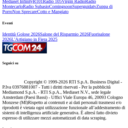
Mediaset Infinity
R101
Radio 105
Virgin Radio
Radio
Montecarlo
Radio Subasio
Comingsoon
Superguidatv
Zuppa di
Porro
Non Sprecare
Cotto e Mangiato
Eventi
Identità Golose 2026
Salone del Risparmio 2026
Fuorisalone
2026
L'Artigiano in Fiera 2025
Seguici su
Copyright © 1999-
2026
RTI S.p.A. Business Digital -
P.Iva 03976881007 - Tutti i diritti riservati - Per la pubblicità
Mediamond S.p.A. - RTI S.p.A., Mediaset N.V., sede legale
Amsterdam (Paesi Bassi) - Uffici Viale Europa 46, 20093 Cologno
Monzese (MI)
Rispetto ai contenuti e ai dati personali trasmessi e/o
riprodotti è vietata ogni utilizzazione funzionale all’addestramento di
sistemi di intelligenza artificiale generativa. È altresì fatto divieto
espresso di utilizzare mezzi automatizzati di data scraping.