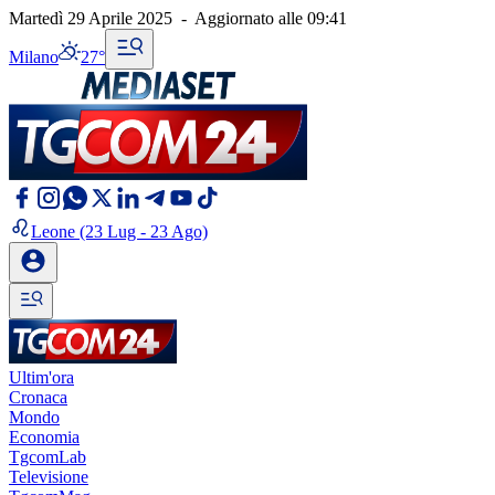
Martedì 29 Aprile 2025
-
Aggiornato alle
09:41
Milano
27°
Leone
(23 Lug - 23 Ago)
Ultim'ora
Cronaca
Mondo
Economia
TgcomLab
Televisione