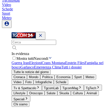
TgcomMag
Video
Schede
Sport
Meteo
In evidenza
Mostra tutti
Nascondi
Guerra Iran
Elezioni
Crans Montana
Epstein Files
Famiglia nel
bosco
Garlasco
Emergenza Clima
Tutti i dossier
Tutte le notizie del giorno
Cronaca
Mondo
Politica
Economia
Sport
Meteo
Video
Foto
Infografiche
Schede
Tv & Spettacolo
TgcomLab
TgcomMag
TgTech
Lifestyle
Oroscopo
Salute
Skuola
Cultura
Animali
Speciali
Chi siamo