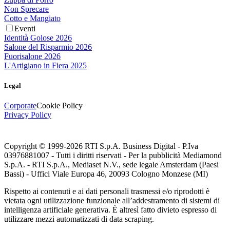
Non Sprecare
Cotto e Mangiato
Eventi
Identità Golose 2026
Salone del Risparmio 2026
Fuorisalone 2026
L'Artigiano in Fiera 2025
Legal
Corporate
Cookie Policy
Privacy Policy
Copyright © 1999-
2026
RTI S.p.A. Business Digital - P.Iva
03976881007 - Tutti i diritti riservati - Per la pubblicità Mediamond
S.p.A. - RTI S.p.A., Mediaset N.V., sede legale Amsterdam (Paesi
Bassi) - Uffici Viale Europa 46, 20093 Cologno Monzese (MI)
Rispetto ai contenuti e ai dati personali trasmessi e/o riprodotti è
vietata ogni utilizzazione funzionale all’addestramento di sistemi di
intelligenza artificiale generativa. È altresì fatto divieto espresso di
utilizzare mezzi automatizzati di data scraping.