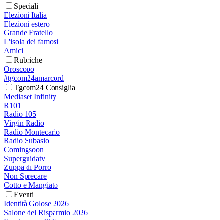
Speciali
Elezioni Italia
Elezioni estero
Grande Fratello
L'isola dei famosi
Amici
Rubriche
Oroscopo
#tgcom24amarcord
Tgcom24 Consiglia
Mediaset Infinity
R101
Radio 105
Virgin Radio
Radio Montecarlo
Radio Subasio
Comingsoon
Superguidatv
Zuppa di Porro
Non Sprecare
Cotto e Mangiato
Eventi
Identità Golose 2026
Salone del Risparmio 2026