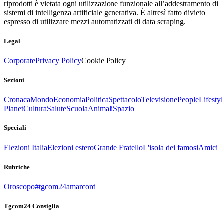
riprodotti è vietata ogni utilizzazione funzionale all’addestramento di
sistemi di intelligenza artificiale generativa. È altresì fatto divieto
espresso di utilizzare mezzi automatizzati di data scraping.
Legal
Corporate
Privacy Policy
Cookie Policy
Sezioni
Cronaca
Mondo
Economia
Politica
Spettacolo
Televisione
People
Lifestyl
Planet
Cultura
Salute
Scuola
Animali
Spazio
Speciali
Elezioni Italia
Elezioni estero
Grande Fratello
L'isola dei famosi
Amici
Rubriche
Oroscopo
#tgcom24amarcord
Tgcom24 Consiglia