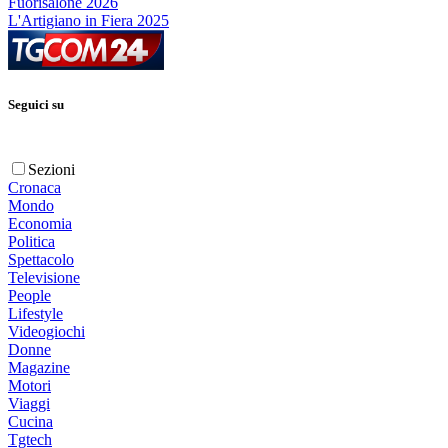
Fuorisalone 2026
L'Artigiano in Fiera 2025
Seguici su
Sezioni
Cronaca
Mondo
Economia
Politica
Spettacolo
Televisione
People
Lifestyle
Videogiochi
Donne
Magazine
Motori
Viaggi
Cucina
Tgtech