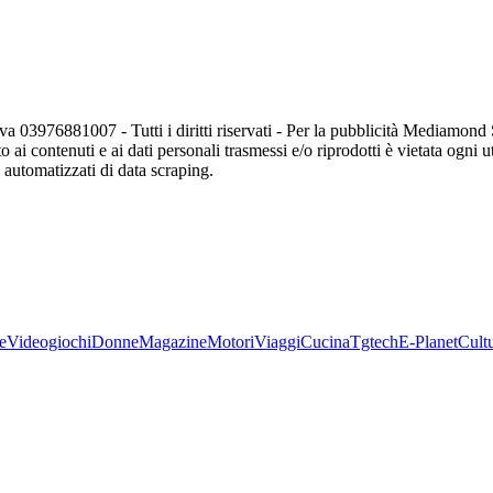
va 03976881007 - Tutti i diritti riservati - Per la pubblicità Mediamon
o ai contenuti e ai dati personali trasmessi e/o riprodotti è vietata ogni 
zi automatizzati di data scraping.
e
Videogiochi
Donne
Magazine
Motori
Viaggi
Cucina
Tgtech
E-Planet
Cult