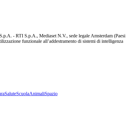
d S.p.A. - RTI S.p.A., Mediaset N.V., sede legale Amsterdam (Paesi
utilizzazione funzionale all’addestramento di sistemi di intelligenza
ura
Salute
Scuola
Animali
Spazio