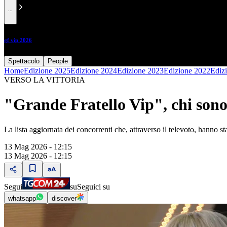
...
gf vip 2026
Spettacolo
People
Home
Edizione 2025
Edizione 2024
Edizione 2023
Edizione 2022
Ediz
VERSO LA VITTORIA
"Grande Fratello Vip", chi sono i
La lista aggiornata dei concorrenti che, attraverso il televoto, hanno sta
13 Mag 2026 - 12:15
13 Mag 2026 - 12:15
Segui
su
Seguici su
whatsapp
discover