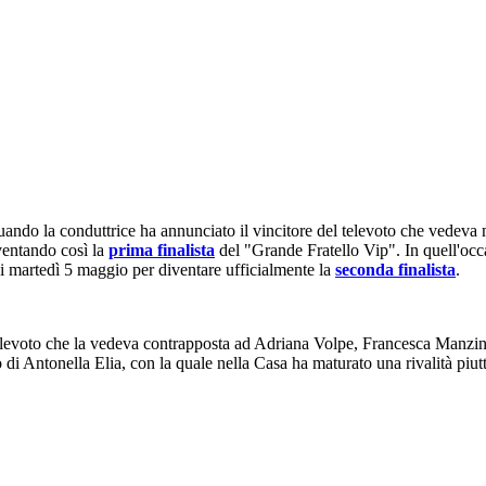
quando la conduttrice ha annunciato il vincitore del televoto che vedeva
ventando così la
prima finalista
del "Grande Fratello Vip". In quell'occ
di martedì 5 maggio per diventare ufficialmente la
seconda finalista
.
elevoto che la vedeva contrapposta ad Adriana Volpe, Francesca Manzini
di Antonella Elia, con la quale nella Casa ha maturato una rivalità piutt