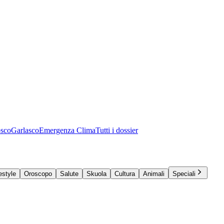
osco
Garlasco
Emergenza Clima
Tutti i dossier
estyle
Oroscopo
Salute
Skuola
Cultura
Animali
Speciali