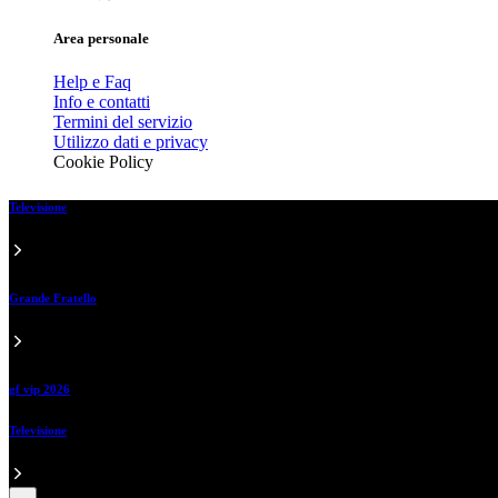
Area personale
Help e Faq
Info e contatti
Termini del servizio
Utilizzo dati e privacy
Cookie Policy
Televisione
Grande Fratello
gf vip 2026
Televisione