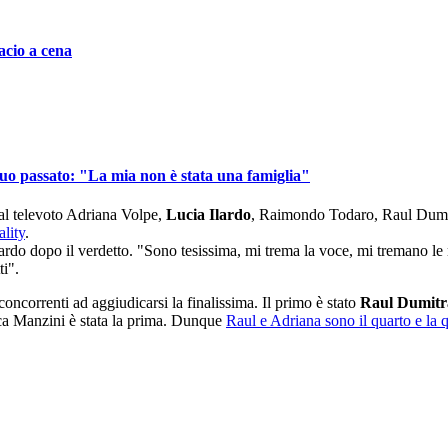
acio a cena
suo passato: "La mia non è stata una famiglia"
 al televoto Adriana Volpe,
Lucia Ilardo
, Raimondo Todaro, Raul Dumit
ality
.
o dopo il verdetto. "Sono tesissima, mi trema la voce, mi tremano le m
ti".
oncorrenti ad aggiudicarsi la finalissima. Il primo è stato
Raul Dumitr
a Manzini è stata la prima. Dunque
Raul e Adriana sono il quarto e la q