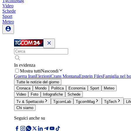
TgcomMag
Video
Schede
Sport
Meteo
In evidenza
Mostra tutti
Nascondi
Guerra Iran
Elezioni
Crans Montana
Epstein Files
Famiglia nel b
Tutte le notizie del giorno
Cronaca
Mondo
Politica
Economia
Sport
Meteo
Video
Foto
Infografiche
Schede
Tv & Spettacolo
TgcomLab
TgcomMag
TgTech
Lif
Chi siamo
Seguici anche su