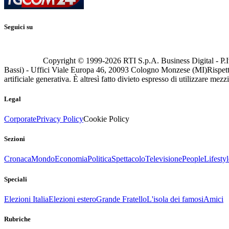
Seguici su
Copyright © 1999-
2026
RTI S.p.A. Business Digital - P.I
Bassi) - Uffici Viale Europa 46, 20093 Cologno Monzese (MI)
Rispett
artificiale generativa. È altresì fatto divieto espresso di utilizzare mez
Legal
Corporate
Privacy Policy
Cookie Policy
Sezioni
Cronaca
Mondo
Economia
Politica
Spettacolo
Televisione
People
Lifestyl
Speciali
Elezioni Italia
Elezioni estero
Grande Fratello
L'isola dei famosi
Amici
Rubriche