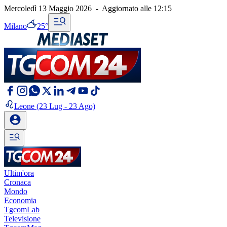
Mercoledì 13 Maggio 2026
-
Aggiornato alle
12:15
Milano
25°
Leone
(23 Lug - 23 Ago)
Ultim'ora
Cronaca
Mondo
Economia
TgcomLab
Televisione