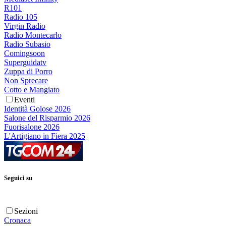
R101
Radio 105
Virgin Radio
Radio Montecarlo
Radio Subasio
Comingsoon
Superguidatv
Zuppa di Porro
Non Sprecare
Cotto e Mangiato
Eventi
Identità Golose 2026
Salone del Risparmio 2026
Fuorisalone 2026
L'Artigiano in Fiera 2025
Seguici su
Sezioni
Cronaca