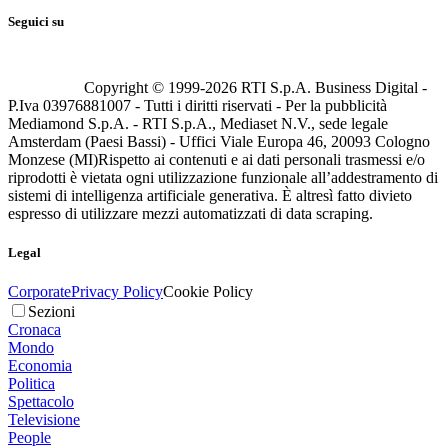
Seguici su
Copyright © 1999-
2026
RTI S.p.A. Business Digital -
P.Iva 03976881007 - Tutti i diritti riservati - Per la pubblicità
Mediamond S.p.A. - RTI S.p.A., Mediaset N.V., sede legale
Amsterdam (Paesi Bassi) - Uffici Viale Europa 46, 20093 Cologno
Monzese (MI)
Rispetto ai contenuti e ai dati personali trasmessi e/o
riprodotti è vietata ogni utilizzazione funzionale all’addestramento di
sistemi di intelligenza artificiale generativa. È altresì fatto divieto
espresso di utilizzare mezzi automatizzati di data scraping.
Legal
Corporate
Privacy Policy
Cookie Policy
Sezioni
Cronaca
Mondo
Economia
Politica
Spettacolo
Televisione
People