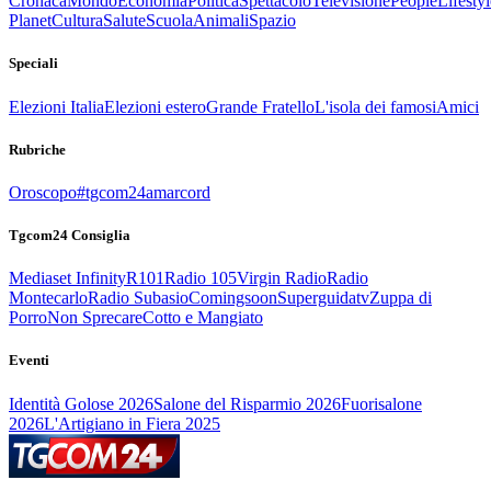
Cronaca
Mondo
Economia
Politica
Spettacolo
Televisione
People
Lifestyl
Planet
Cultura
Salute
Scuola
Animali
Spazio
Speciali
Elezioni Italia
Elezioni estero
Grande Fratello
L'isola dei famosi
Amici
Rubriche
Oroscopo
#tgcom24amarcord
Tgcom24 Consiglia
Mediaset Infinity
R101
Radio 105
Virgin Radio
Radio
Montecarlo
Radio Subasio
Comingsoon
Superguidatv
Zuppa di
Porro
Non Sprecare
Cotto e Mangiato
Eventi
Identità Golose 2026
Salone del Risparmio 2026
Fuorisalone
2026
L'Artigiano in Fiera 2025