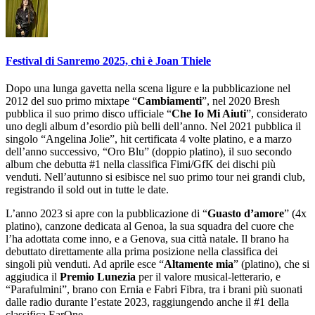
Festival di Sanremo 2025, chi è Joan Thiele
Dopo una lunga gavetta nella scena ligure e la pubblicazione nel
2012 del suo primo mixtape “
Cambiamenti
”, nel 2020 Bresh
pubblica il suo primo disco ufficiale “
Che Io Mi Aiuti
”, considerato
uno degli album d’esordio più belli dell’anno. Nel 2021 pubblica il
singolo “Angelina Jolie”, hit certificata 4 volte platino, e a marzo
dell’anno successivo, “Oro Blu” (doppio platino), il suo secondo
album che debutta #1 nella classifica Fimi/GfK dei dischi più
venduti. Nell’autunno si esibisce nel suo primo tour nei grandi club,
registrando il sold out in tutte le date.
L’anno 2023 si apre con la pubblicazione di “
Guasto d’amore
” (4x
platino), canzone dedicata al Genoa, la sua squadra del cuore che
l’ha adottata come inno, e a Genova, sua città natale. Il brano ha
debuttato direttamente alla prima posizione nella classifica dei
singoli più venduti. Ad aprile esce “
Altamente mia
” (platino), che si
aggiudica il
Premio Lunezia
per il valore musical-letterario, e
“Parafulmini”, brano con Ernia e Fabri Fibra, tra i brani più suonati
dalle radio durante l’estate 2023, raggiungendo anche il #1 della
classifica EarOne.