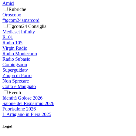
Amici
Rubriche
Oroscopo
#tgcom24amarcord
Tgcom24 Consiglia
Mediaset Infinity
R101
Radio 105
Virgin Radio
Radio Montecarlo
Radio Subasio
Comingsoon
Superguidatv
Zuppa di Porro
Non Sprecare
Cotto e Mangiato
Eventi
Identità Golose 2026
Salone del Risparmio 2026
Fuorisalone 2026
L'Artigiano in Fiera 2025
Legal