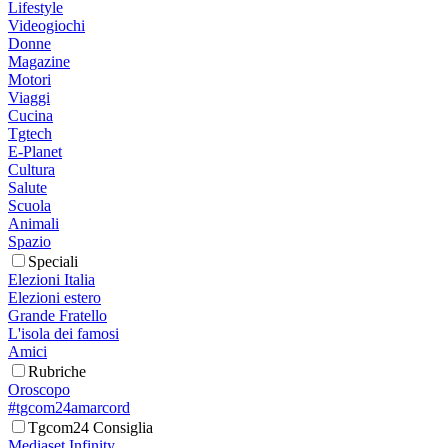
Lifestyle
Videogiochi
Donne
Magazine
Motori
Viaggi
Cucina
Tgtech
E-Planet
Cultura
Salute
Scuola
Animali
Spazio
Speciali
Elezioni Italia
Elezioni estero
Grande Fratello
L'isola dei famosi
Amici
Rubriche
Oroscopo
#tgcom24amarcord
Tgcom24 Consiglia
Mediaset Infinity