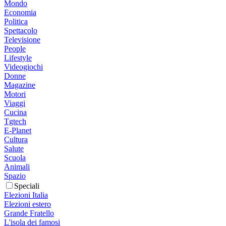
Mondo
Economia
Politica
Spettacolo
Televisione
People
Lifestyle
Videogiochi
Donne
Magazine
Motori
Viaggi
Cucina
Tgtech
E-Planet
Cultura
Salute
Scuola
Animali
Spazio
Speciali
Elezioni Italia
Elezioni estero
Grande Fratello
L'isola dei famosi