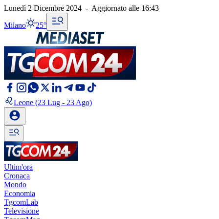
Lunedì 2 Dicembre 2024
-
Aggiornato alle
16:43
Milano
25°
Leone
(23 Lug - 23 Ago)
Ultim'ora
Cronaca
Mondo
Economia
TgcomLab
Televisione