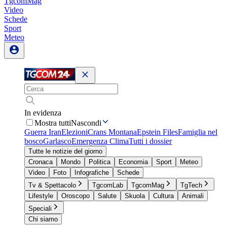
TgcomMag
Video
Schede
Sport
Meteo
In evidenza
Mostra tutti
Nascondi
Guerra Iran
Elezioni
Crans Montana
Epstein Files
Famiglia nel
bosco
Garlasco
Emergenza Clima
Tutti i dossier
Tutte le notizie del giorno
Cronaca
Mondo
Politica
Economia
Sport
Meteo
Video
Foto
Infografiche
Schede
Tv & Spettacolo
TgcomLab
TgcomMag
TgTech
Lifestyle
Oroscopo
Salute
Skuola
Cultura
Animali
Speciali
Chi siamo