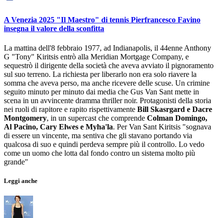
A Venezia 2025 "Il Maestro" di tennis Pierfrancesco Favino
insegna il valore della sconfitta
La mattina dell'8 febbraio 1977, ad Indianapolis, il 44enne Anthony
G "Tony" Kiritsis entrò alla Meridian Mortgage Company, e
sequestrò il dirigente della società che aveva avviato il pignoramento
sul suo terreno. La richiesta per liberarlo non era solo riavere la
somma che aveva perso, ma anche ricevere delle scuse. Un crimine
seguito minuto per minuto dai media che Gus Van Sant mette in
scena in un avvincente dramma thriller noir. Protagonisti della storia
nei ruoli di rapitore e rapito rispettivamente
Bill Skasrgard e Dacre
Montgomery
, in un supercast che comprende
Colman Domingo,
Al Pacino, Cary Elwes e Myha'la
. Per Van Sant Kiritsis "sognava
di essere un vincente, ma sentiva che gli stavano portando via
qualcosa di suo e quindi perdeva sempre più il controllo. Lo vedo
come un uomo che lotta dal fondo contro un sistema molto più
grande"
Leggi anche