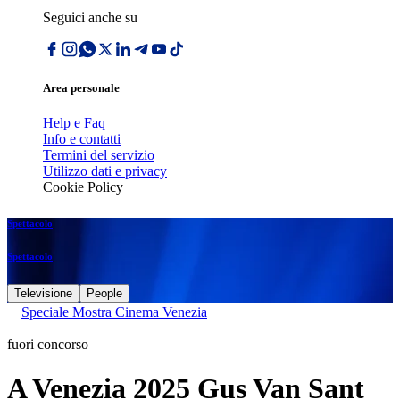
Seguici anche su
Area personale
Help e Faq
Info e contatti
Termini del servizio
Utilizzo dati e privacy
Cookie Policy
Spettacolo
Spettacolo
Televisione
People
Speciale Mostra Cinema Venezia
fuori concorso
A Venezia 2025 Gus Van Sant