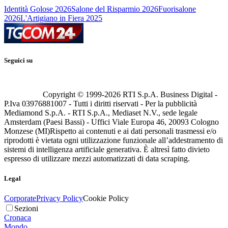
Identità Golose 2026
Salone del Risparmio 2026
Fuorisalone
2026
L'Artigiano in Fiera 2025
Seguici su
Copyright © 1999-
2026
RTI S.p.A. Business Digital -
P.Iva 03976881007 - Tutti i diritti riservati - Per la pubblicità
Mediamond S.p.A. - RTI S.p.A., Mediaset N.V., sede legale
Amsterdam (Paesi Bassi) - Uffici Viale Europa 46, 20093 Cologno
Monzese (MI)
Rispetto ai contenuti e ai dati personali trasmessi e/o
riprodotti è vietata ogni utilizzazione funzionale all’addestramento di
sistemi di intelligenza artificiale generativa. È altresì fatto divieto
espresso di utilizzare mezzi automatizzati di data scraping.
Legal
Corporate
Privacy Policy
Cookie Policy
Sezioni
Cronaca
Mondo