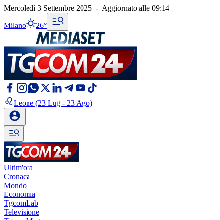
Mercoledì 3 Settembre 2025
-
Aggiornato alle
09:14
Milano
26°
Leone
(23 Lug - 23 Ago)
Ultim'ora
Cronaca
Mondo
Economia
TgcomLab
Televisione