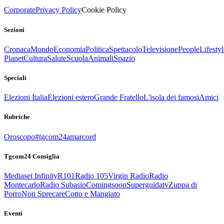
Corporate
Privacy Policy
Cookie Policy
Sezioni
Cronaca
Mondo
Economia
Politica
Spettacolo
Televisione
People
Lifestyl
Planet
Cultura
Salute
Scuola
Animali
Spazio
Speciali
Elezioni Italia
Elezioni estero
Grande Fratello
L'isola dei famosi
Amici
Rubriche
Oroscopo
#tgcom24amarcord
Tgcom24 Consiglia
Mediaset Infinity
R101
Radio 105
Virgin Radio
Radio
Montecarlo
Radio Subasio
Comingsoon
Superguidatv
Zuppa di
Porro
Non Sprecare
Cotto e Mangiato
Eventi