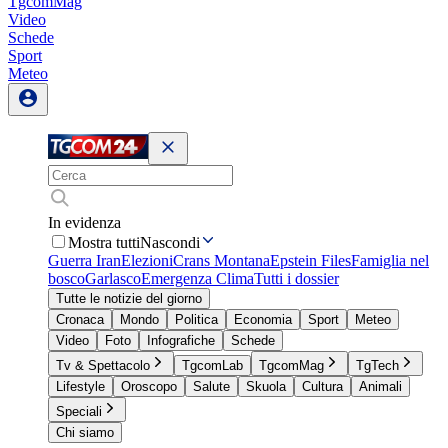
TgcomMag
Video
Schede
Sport
Meteo
In evidenza
Mostra tutti
Nascondi
Guerra Iran
Elezioni
Crans Montana
Epstein Files
Famiglia nel
bosco
Garlasco
Emergenza Clima
Tutti i dossier
Tutte le notizie del giorno
Cronaca
Mondo
Politica
Economia
Sport
Meteo
Video
Foto
Infografiche
Schede
Tv & Spettacolo
TgcomLab
TgcomMag
TgTech
Lifestyle
Oroscopo
Salute
Skuola
Cultura
Animali
Speciali
Chi siamo