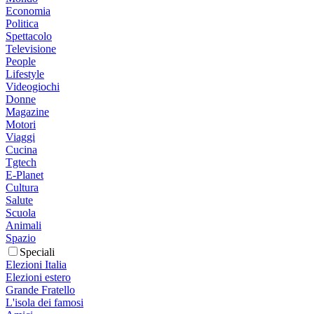
Economia
Politica
Spettacolo
Televisione
People
Lifestyle
Videogiochi
Donne
Magazine
Motori
Viaggi
Cucina
Tgtech
E-Planet
Cultura
Salute
Scuola
Animali
Spazio
Speciali
Elezioni Italia
Elezioni estero
Grande Fratello
L'isola dei famosi