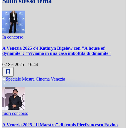
Sullo stesso tema
In concorso
A Venezia 2025 c'è Kathryn Bigelow con "A house of
dynamite": "Viviamo in una casa imbottita di dinamite"
02 Set 2025 - 16:44
Speciale Mostra Cinema Venezia
fuori concorso
A Venezia 2025 "Il Maestro" di tennis Pierfrancesco Favino