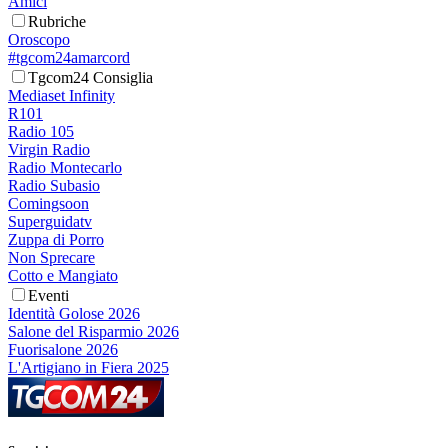
Amici
Rubriche
Oroscopo
#tgcom24amarcord
Tgcom24 Consiglia
Mediaset Infinity
R101
Radio 105
Virgin Radio
Radio Montecarlo
Radio Subasio
Comingsoon
Superguidatv
Zuppa di Porro
Non Sprecare
Cotto e Mangiato
Eventi
Identità Golose 2026
Salone del Risparmio 2026
Fuorisalone 2026
L'Artigiano in Fiera 2025