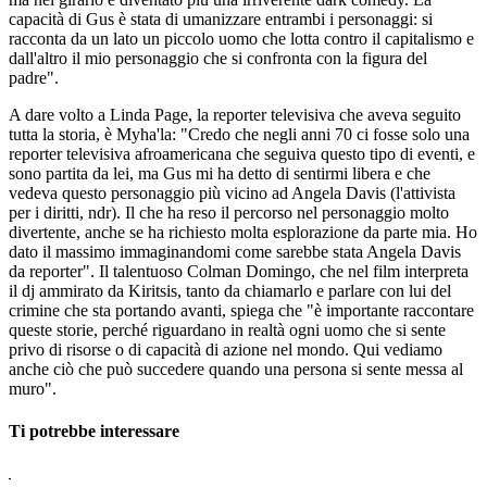
capacità di Gus è stata di umanizzare entrambi i personaggi: si
racconta da un lato un piccolo uomo che lotta contro il capitalismo e
dall'altro il mio personaggio che si confronta con la figura del
padre".
A dare volto a Linda Page, la reporter televisiva che aveva seguito
tutta la storia, è Myha'la: "Credo che negli anni 70 ci fosse solo una
reporter televisiva afroamericana che seguiva questo tipo di eventi, e
sono partita da lei, ma Gus mi ha detto di sentirmi libera e che
vedeva questo personaggio più vicino ad Angela Davis (l'attivista
per i diritti, ndr). Il che ha reso il percorso nel personaggio molto
divertente, anche se ha richiesto molta esplorazione da parte mia. Ho
dato il massimo immaginandomi come sarebbe stata Angela Davis
da reporter". Il talentuoso Colman Domingo, che nel film interpreta
il dj ammirato da Kiritsis, tanto da chiamarlo e parlare con lui del
crimine che sta portando avanti, spiega che "è importante raccontare
queste storie, perché riguardano in realtà ogni uomo che si sente
privo di risorse o di capacità di azione nel mondo. Qui vediamo
anche ciò che può succedere quando una persona si sente messa al
muro".
Ti potrebbe interessare