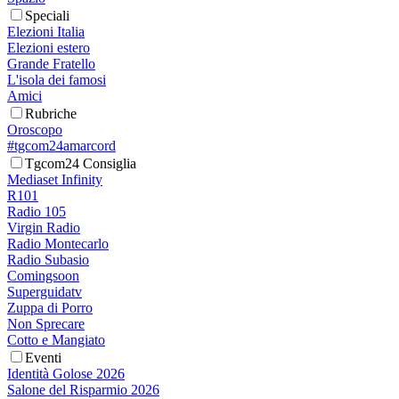
Speciali
Elezioni Italia
Elezioni estero
Grande Fratello
L'isola dei famosi
Amici
Rubriche
Oroscopo
#tgcom24amarcord
Tgcom24 Consiglia
Mediaset Infinity
R101
Radio 105
Virgin Radio
Radio Montecarlo
Radio Subasio
Comingsoon
Superguidatv
Zuppa di Porro
Non Sprecare
Cotto e Mangiato
Eventi
Identità Golose 2026
Salone del Risparmio 2026