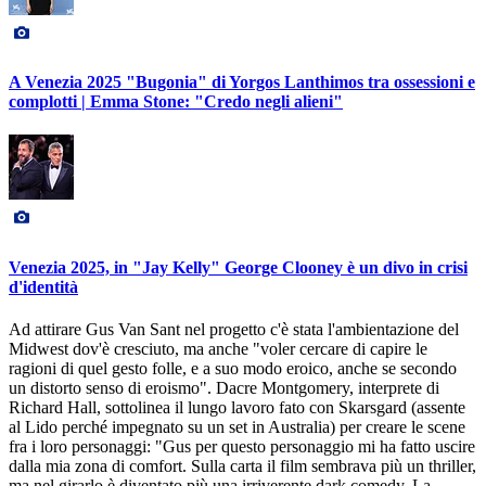
A Venezia 2025 "Bugonia" di Yorgos Lanthimos tra ossessioni e
complotti | Emma Stone: "Credo negli alieni"
Venezia 2025, in "Jay Kelly" George Clooney è un divo in crisi
d'identità
Ad attirare Gus Van Sant nel progetto c'è stata l'ambientazione del
Midwest dov'è cresciuto, ma anche "voler cercare di capire le
ragioni di quel gesto folle, e a suo modo eroico, anche se secondo
un distorto senso di eroismo". Dacre Montgomery, interprete di
Richard Hall, sottolinea il lungo lavoro fato con Skarsgard (assente
al Lido perché impegnato su un set in Australia) per creare le scene
fra i loro personaggi: "Gus per questo personaggio mi ha fatto uscire
dalla mia zona di comfort. Sulla carta il film sembrava più un thriller,
ma nel girarlo è diventato più una irriverente dark comedy. La