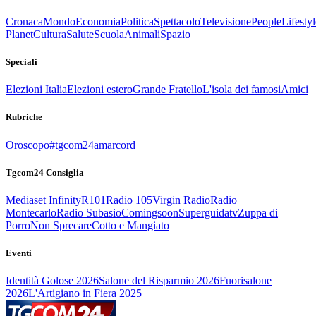
Cronaca
Mondo
Economia
Politica
Spettacolo
Televisione
People
Lifestyl
Planet
Cultura
Salute
Scuola
Animali
Spazio
Speciali
Elezioni Italia
Elezioni estero
Grande Fratello
L'isola dei famosi
Amici
Rubriche
Oroscopo
#tgcom24amarcord
Tgcom24 Consiglia
Mediaset Infinity
R101
Radio 105
Virgin Radio
Radio
Montecarlo
Radio Subasio
Comingsoon
Superguidatv
Zuppa di
Porro
Non Sprecare
Cotto e Mangiato
Eventi
Identità Golose 2026
Salone del Risparmio 2026
Fuorisalone
2026
L'Artigiano in Fiera 2025