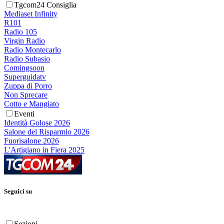
Tgcom24 Consiglia
Mediaset Infinity
R101
Radio 105
Virgin Radio
Radio Montecarlo
Radio Subasio
Comingsoon
Superguidatv
Zuppa di Porro
Non Sprecare
Cotto e Mangiato
Eventi
Identità Golose 2026
Salone del Risparmio 2026
Fuorisalone 2026
L'Artigiano in Fiera 2025
Seguici su
Sezioni