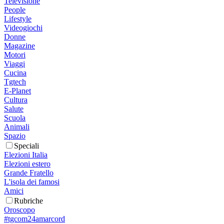
Televisione
People
Lifestyle
Videogiochi
Donne
Magazine
Motori
Viaggi
Cucina
Tgtech
E-Planet
Cultura
Salute
Scuola
Animali
Spazio
Speciali
Elezioni Italia
Elezioni estero
Grande Fratello
L'isola dei famosi
Amici
Rubriche
Oroscopo
#tgcom24amarcord