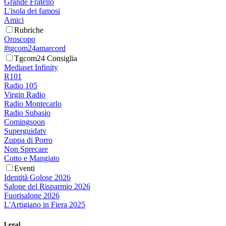
Grande Fratello
L'isola dei famosi
Amici
Rubriche
Oroscopo
#tgcom24amarcord
Tgcom24 Consiglia
Mediaset Infinity
R101
Radio 105
Virgin Radio
Radio Montecarlo
Radio Subasio
Comingsoon
Superguidatv
Zuppa di Porro
Non Sprecare
Cotto e Mangiato
Eventi
Identità Golose 2026
Salone del Risparmio 2026
Fuorisalone 2026
L'Artigiano in Fiera 2025
Legal