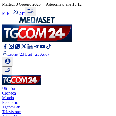
Martedì 3 Giugno 2025
-
Aggiornato alle
15:12
Milano
24°
Leone
(23 Lug - 23 Ago)
Ultim'ora
Cronaca
Mondo
Economia
TgcomLab
Televisione