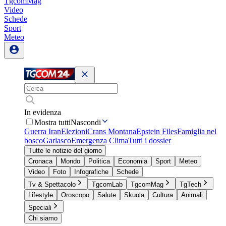
TgcomMag
Video
Schede
Sport
Meteo
In evidenza
Mostra tutti
Nascondi
Guerra Iran
Elezioni
Crans Montana
Epstein Files
Famiglia nel
bosco
Garlasco
Emergenza Clima
Tutti i dossier
Tutte le notizie del giorno
Cronaca
Mondo
Politica
Economia
Sport
Meteo
Video
Foto
Infografiche
Schede
Tv & Spettacolo
TgcomLab
TgcomMag
TgTech
Lifestyle
Oroscopo
Salute
Skuola
Cultura
Animali
Speciali
Chi siamo