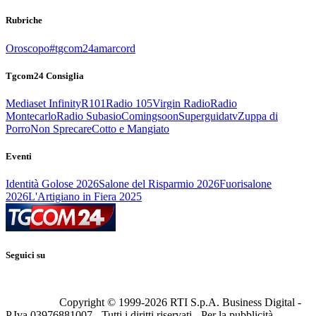
Rubriche
Oroscopo
#tgcom24amarcord
Tgcom24 Consiglia
Mediaset Infinity
R101
Radio 105
Virgin Radio
Radio
Montecarlo
Radio Subasio
Comingsoon
Superguidatv
Zuppa di
Porro
Non Sprecare
Cotto e Mangiato
Eventi
Identità Golose 2026
Salone del Risparmio 2026
Fuorisalone
2026
L'Artigiano in Fiera 2025
Seguici su
Copyright © 1999-
2026
RTI S.p.A. Business Digital -
P.Iva 03976881007 - Tutti i diritti riservati - Per la pubblicità