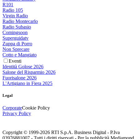
R101
Radio 105
Virgin Radio
Radio Montecarlo
Radio Subasio
Comingsoon
Superguidatv
Zuppa di Porro
Non Sprecare
Cotto e Mangiato
Eventi
Identità Golose 2026
Salone del Risparmio 2026
Fuorisalone 2026
L'Artigiano in Fiera 2025
Legal
Corporate
Cookie Policy
Privacy Policy
Copyright © 1999-
2026
RTI S.p.A. Business Digital - P.Iva
03976881007 - Tutti i diritti riservati - Per la pubblicità Mediamond