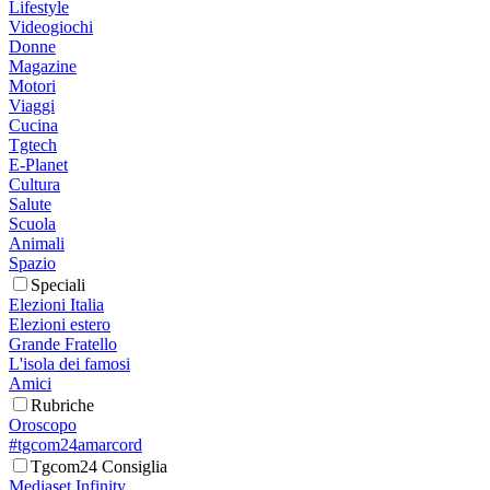
Lifestyle
Videogiochi
Donne
Magazine
Motori
Viaggi
Cucina
Tgtech
E-Planet
Cultura
Salute
Scuola
Animali
Spazio
Speciali
Elezioni Italia
Elezioni estero
Grande Fratello
L'isola dei famosi
Amici
Rubriche
Oroscopo
#tgcom24amarcord
Tgcom24 Consiglia
Mediaset Infinity