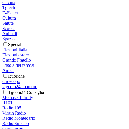
Cucina
Tgtech
E-Planet
Cultura
Salute
Scuola
Animali
Spazio
Speciali
Elezioni Italia
Elezioni estero
Grande Fratello
L'isola dei famosi
Amici
Rubriche
Oroscopo
#tgcom24amarcord
Tgcom24 Consiglia
Mediaset Infinity
R101
Radio 105
Virgin Radio
Radio Montecarlo
Radio Subasio
Comingsoon