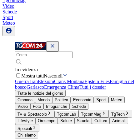
TgcomMag
Video
Schede
Sport
Meteo
In evidenza
Mostra tutti
Nascondi
Guerra Iran
Elezioni
Crans Montana
Epstein Files
Famiglia nel
bosco
Garlasco
Emergenza Clima
Tutti i dossier
Tutte le notizie del giorno
Cronaca
Mondo
Politica
Economia
Sport
Meteo
Video
Foto
Infografiche
Schede
Tv & Spettacolo
TgcomLab
TgcomMag
TgTech
Lifestyle
Oroscopo
Salute
Skuola
Cultura
Animali
Speciali
Chi siamo