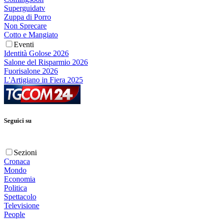
Superguidatv
Zuppa di Porro
Non Sprecare
Cotto e Mangiato
Eventi
Identità Golose 2026
Salone del Risparmio 2026
Fuorisalone 2026
L'Artigiano in Fiera 2025
Seguici su
Sezioni
Cronaca
Mondo
Economia
Politica
Spettacolo
Televisione
People