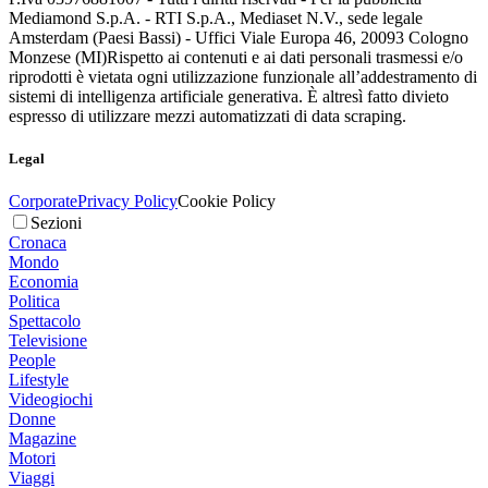
Mediamond S.p.A. - RTI S.p.A., Mediaset N.V., sede legale
Amsterdam (Paesi Bassi) - Uffici Viale Europa 46, 20093 Cologno
Monzese (MI)
Rispetto ai contenuti e ai dati personali trasmessi e/o
riprodotti è vietata ogni utilizzazione funzionale all’addestramento di
sistemi di intelligenza artificiale generativa. È altresì fatto divieto
espresso di utilizzare mezzi automatizzati di data scraping.
Legal
Corporate
Privacy Policy
Cookie Policy
Sezioni
Cronaca
Mondo
Economia
Politica
Spettacolo
Televisione
People
Lifestyle
Videogiochi
Donne
Magazine
Motori
Viaggi