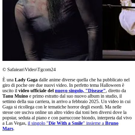
© Safaiean\Video\Tgcom24
È una
Lady Gaga
dalle anime diverse quella che ha pubblicato nel
giro di poche ore due nuovi video. In perfetto tema Halloween è
uscito il
video ufficiale del
nuovo singolo, "Disease"
, diretto da
Tanu Muino
e primo estratto dal suo nuovo album in studio, il
settimo della sua carriera, in arrivo a febbraio 2025. Un video in cui
Gaga si ricollega con le tematiche horror degli esordi. Ma nelle
stesse ore usciva online un altro video dai toni ben diversi dove la
popstar, seduta al piano e con parruccone biondo, interpreta dal vivo
a Las Vegas,
il singolo "
Die With a Smile
" insieme a
Bruno
Mars
.