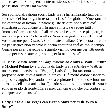
andare avanti. Sono pienamente me stessa, sono forte e sono pronta
per la sfida. Buon Halloween”.
Sui suoi social, i giorni scorsi Lady Gaga ha ringraziato tutti per il
successo del brano, già in testa alle classifiche globali: "Onestamente
sto cercando di trovare le parole giuste da dire: sono stata così
entusiasta di pubblicare la mia nuova musica e vedere tutti i
‘monsters’ prendere vita e ballare, esibirsi e sorridere e piangere, è
una gioia pazzesca! - ha scritto -. Sono così grata e sopraffatta dal
vostro amore per 'Disease'. Continuate a ballare. C'è ancora altro che
sta per uscire! Non vedevo la nostra comunità così da molto tempo.
Grazie per aver partecipato a questo viaggio con me per tutti questi
anni e per essere ancora presenti per la mia musica".
"Disease" è stata scritta da Gaga assieme ad
Andrew Watt, Cirkut
e
Michael Polansky
e prodotta da Lady Gaga e Andrew Watt. In
una recente intervista su “Vogue”, Lady Gaga ha raccontato a
proposito della nuova musica in arrivo: "C'è molto dolore associato
a questo viaggio. E quando inizio a esplorare il dolore esce fuori un
altro lato della mia artisticità. Quando sono in studio, sono rilassata e
sono in grado di fronteggiare i miei demoni e ciò che più conta è …
che questa è la musica".
Lady Gaga a Las Vegas con Bruno Mars per "Die With a
Smile"