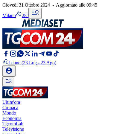
Giovedì 31 Ottobre 2024
-
Aggiornato alle
09:45
Milano
28°
Leone
(23 Lug - 23 Ago)
Ultim'ora
Cronaca
Mondo
Economia
TgcomLab
Televisione