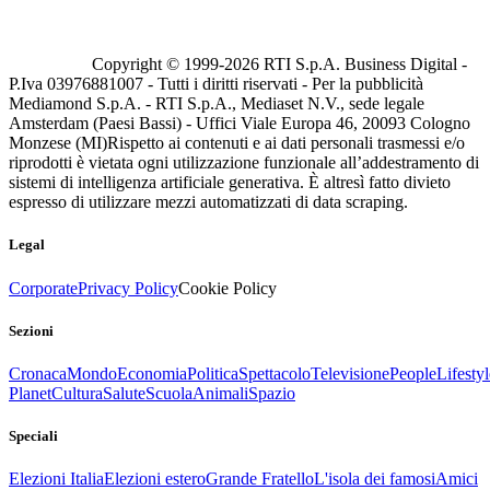
Copyright © 1999-
2026
RTI S.p.A. Business Digital -
P.Iva 03976881007 - Tutti i diritti riservati - Per la pubblicità
Mediamond S.p.A. - RTI S.p.A., Mediaset N.V., sede legale
Amsterdam (Paesi Bassi) - Uffici Viale Europa 46, 20093 Cologno
Monzese (MI)
Rispetto ai contenuti e ai dati personali trasmessi e/o
riprodotti è vietata ogni utilizzazione funzionale all’addestramento di
sistemi di intelligenza artificiale generativa. È altresì fatto divieto
espresso di utilizzare mezzi automatizzati di data scraping.
Legal
Corporate
Privacy Policy
Cookie Policy
Sezioni
Cronaca
Mondo
Economia
Politica
Spettacolo
Televisione
People
Lifestyl
Planet
Cultura
Salute
Scuola
Animali
Spazio
Speciali
Elezioni Italia
Elezioni estero
Grande Fratello
L'isola dei famosi
Amici