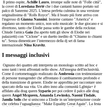
Il primo ospite,
Achille Lauro
, irrompe sulle note di "Folle città",
la cover di
Loredana Bertè
che i due cantanti hanno portato sul
palco di Sanremo 2025. L'intesa perfetta culmina in una versione
originalissima di "Rolls Royce". Ma il boato più forte arriva con
l'ingresso di
Gianna Nannini
. Insieme cantano "America" e
regalano un momento unico, non solo musicale: le due giocano e si
divertono, tanto che Elodie passa sotto le gambe della rockstar.
Chiude l'amica
Gaia
(ha aperto tutti gli show di Elodie nei
palazzetti) con "Ciclone" e un duetto inedito di "Chiamo io chiami
tu". Senza dimenticare l’intermezzo della dj set di fama
internazionale
Nina Kravitz
.
I messaggi inclusivi
Ognuno dei quattro atti interpreta un monologo scritto ad hoc e
sono tanti i temi affrontati nello show. All'insegna dell'inclusività.
Come il cortometraggio realizzato da
Ambrosia
con testimonianze
di persone transgender che affrontano il cambiamento profondo e
della transizione di genere. Elodie ne approfitta per raccontare uno
spaccato della sua vita. Un altro inno alla comunità Lgbtqia+ è
affidato alla drag queen
Sypario
per poi cedere il palco alle drag
queen
Angel Mcqueen, Amanda Lewinsky, Naomi Tisdale,
Jamila Solis
che si uniscono a Elodie in un’interpretazione corale
che celebra l’uguaglianza: "Make Equality Great Again". La festa