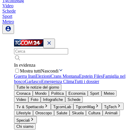
TgcomMag
Video
Schede
Sport
Meteo
In evidenza
Mostra tutti
Nascondi
Guerra Iran
Elezioni
Crans Montana
Epstein Files
Famiglia nel
bosco
Garlasco
Emergenza Clima
Tutti i dossier
Tutte le notizie del giorno
Cronaca
Mondo
Politica
Economia
Sport
Meteo
Video
Foto
Infografiche
Schede
Tv & Spettacolo
TgcomLab
TgcomMag
TgTech
Lifestyle
Oroscopo
Salute
Skuola
Cultura
Animali
Speciali
Chi siamo