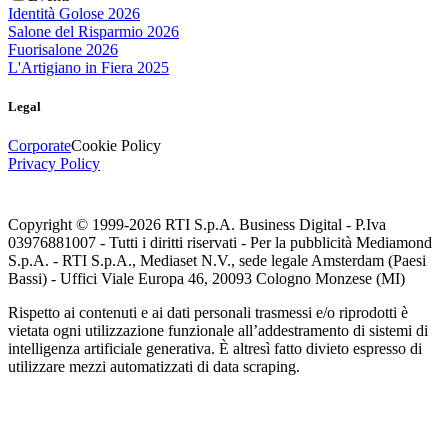
Identità Golose 2026
Salone del Risparmio 2026
Fuorisalone 2026
L'Artigiano in Fiera 2025
Legal
Corporate
Cookie Policy
Privacy Policy
Copyright © 1999-
2026
RTI S.p.A. Business Digital - P.Iva
03976881007 - Tutti i diritti riservati - Per la pubblicità Mediamond
S.p.A. - RTI S.p.A., Mediaset N.V., sede legale Amsterdam (Paesi
Bassi) - Uffici Viale Europa 46, 20093 Cologno Monzese (MI)
Rispetto ai contenuti e ai dati personali trasmessi e/o riprodotti è
vietata ogni utilizzazione funzionale all’addestramento di sistemi di
intelligenza artificiale generativa. È altresì fatto divieto espresso di
utilizzare mezzi automatizzati di data scraping.