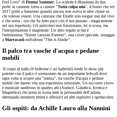
Feel Love" di
Donna Summer
. La scaletta è illuminata da due
perle: la cantante torna a cantare "
Tutta colpa mia
", il brano che nel
2017 portò a Sanremo quando ancora non aveva le idee chiare su
chi volesse essere. Una canzone che Elodie non esegue mai dal vivo
e che torna - ora che ha fatto pace con il suo passato - magicamente
nel suo repertorio. Gli auricolari non funzionano, lei si scusa, ma
l'interpretazione è magistrale. Un altro regalo ai fan è
l'intimissima "Niente canzoni d'amore", una cover speciale, omaggio
a
Marracash
nell'album "This is Elodie".
Il palco tra vasche d'acqua e pedane
mobili
Il corpo di ballo (9 ballerine e sei ballerini) rende lo show più
potente con il palco è sormontato da un importante ledwall dove
ogni volta si scopre una "stanza", tra vasche d'acqua e pedane
mobili che danno vita una esperienza sensoriale. Un racconto visivo
e musicale suddiviso in quattro atti (Audace, Galattica, Erotica e
Magnetica) che porta in scena tutte le personalità dell’artista,
alternando momenti intimi e riflessivi ad altri esplosivi e spettacolari.
Gli ospiti: da Achille Lauro alla Nannini