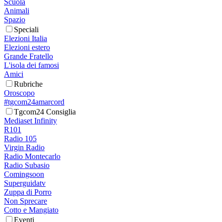
Scuola
Animali
Spazio
Speciali
Elezioni Italia
Elezioni estero
Grande Fratello
L'isola dei famosi
Amici
Rubriche
Oroscopo
#tgcom24amarcord
Tgcom24 Consiglia
Mediaset Infinity
R101
Radio 105
Virgin Radio
Radio Montecarlo
Radio Subasio
Comingsoon
Superguidatv
Zuppa di Porro
Non Sprecare
Cotto e Mangiato
Eventi