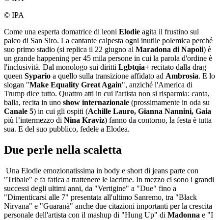
© IPA
Come una esperta domatrice di leoni
Elodie
agita il frustino sul
palco di San Siro. La cantante calpesta ogni inutile polemica perché
suo primo stadio (si replica il 22 giugno al
Maradona di Napoli
) è
un grande happening per 45 mila persone in cui la parola d'ordine è
l'inclusività. Dal monologo sui diritti
Lgbtqia+
recitato dalla drag
queen
Sypario
a quello sulla transizione affidato ad
Ambrosia
. E lo
slogan "
Make Equality Great Again
", anziché l'America di
Trump dice tutto. Quattro atti in cui l'artista non si risparmia: canta,
balla, recita in uno
show internazionale
(prossimamente in oda su
Canale 5
) in cui gli ospiti (
Achille Lauro, Gianna Nannini, Gaia
più l’intermezzo di
Nina Kraviz
) fanno da contorno, la festa è tutta
sua. E del suo pubblico, fedele a Elodea.
Due perle nella scaletta
Una Elodie emozionatissima in body e short di jeans parte con
"Tribale" e fa fatica a trattenere le lacrime. In mezzo ci sono i grandi
successi degli ultimi anni, da "Vertigine" a "Due" fino a
"Dimenticarsi alle 7" presentata all'ultimo Sanremo, tra "Black
Nirvana" e "Guaranà" anche due citazioni importanti per la crescita
personale dell'artista con il mashup di "Hung Up" di
Madonna
e "I