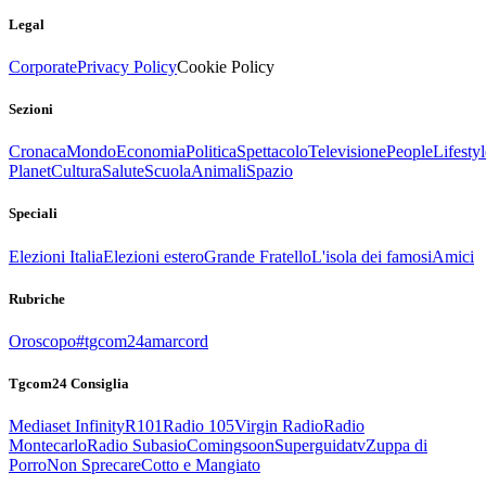
Legal
Corporate
Privacy Policy
Cookie Policy
Sezioni
Cronaca
Mondo
Economia
Politica
Spettacolo
Televisione
People
Lifestyl
Planet
Cultura
Salute
Scuola
Animali
Spazio
Speciali
Elezioni Italia
Elezioni estero
Grande Fratello
L'isola dei famosi
Amici
Rubriche
Oroscopo
#tgcom24amarcord
Tgcom24 Consiglia
Mediaset Infinity
R101
Radio 105
Virgin Radio
Radio
Montecarlo
Radio Subasio
Comingsoon
Superguidatv
Zuppa di
Porro
Non Sprecare
Cotto e Mangiato