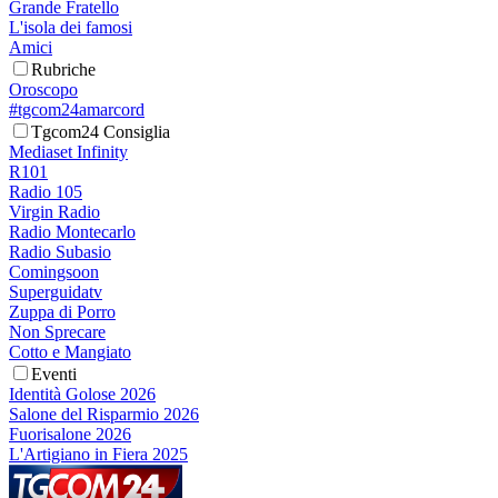
Grande Fratello
L'isola dei famosi
Amici
Rubriche
Oroscopo
#tgcom24amarcord
Tgcom24 Consiglia
Mediaset Infinity
R101
Radio 105
Virgin Radio
Radio Montecarlo
Radio Subasio
Comingsoon
Superguidatv
Zuppa di Porro
Non Sprecare
Cotto e Mangiato
Eventi
Identità Golose 2026
Salone del Risparmio 2026
Fuorisalone 2026
L'Artigiano in Fiera 2025