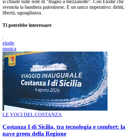
si chiude sulle note di "Bagno a mezzanotte". Con Elodie che
sventola la bandiera palestinese. E un unico imperativo: diritti,
libertà, uguaglianza.
Ti potrebbe interessare
elodie
musica
LE VOCI DEL COSTANZA
Costanza I di Sicilia, tra tecnologia e comfort: la
nave green della Regione