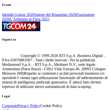
Eventi
Identità Golose 2026
Salone del Risparmio 2026
Fuorisalone
2026
L'Artigiano in Fiera 2025
Seguici su
Copyright © 1999-
2026
RTI S.p.A. Business Digital -
P.Iva 03976881007 - Tutti i diritti riservati - Per la pubblicità
Mediamond S.p.A. - RTI S.p.A., Mediaset N.V., sede legale
Amsterdam (Paesi Bassi) - Uffici Viale Europa 46, 20093 Cologno
Monzese (MI)
Rispetto ai contenuti e ai dati personali trasmessi e/o
riprodotti è vietata ogni utilizzazione funzionale all’addestramento di
sistemi di intelligenza artificiale generativa. È altresì fatto divieto
espresso di utilizzare mezzi automatizzati di data scraping.
Legal
Corporate
Privacy Policy
Cookie Policy