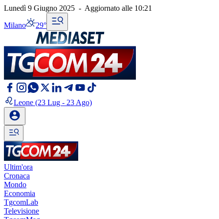
Lunedì 9 Giugno 2025
-
Aggiornato alle
10:21
Milano
29°
Leone
(23 Lug - 23 Ago)
Ultim'ora
Cronaca
Mondo
Economia
TgcomLab
Televisione