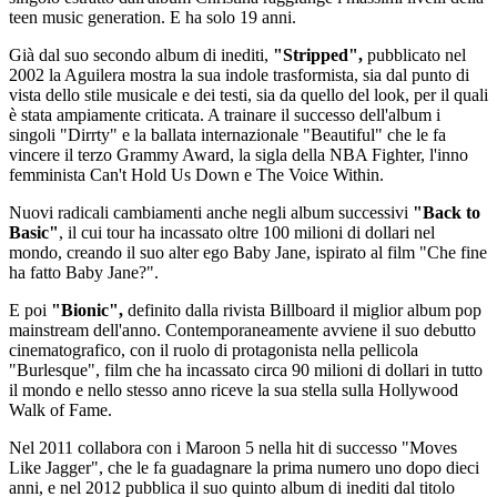
teen music generation. E ha solo 19 anni.
Già dal suo secondo album di inediti,
"Stripped",
pubblicato nel
2002 la Aguilera mostra la sua indole trasformista, sia dal punto di
vista dello stile musicale e dei testi, sia da quello del look, per il quali
è stata ampiamente criticata. A trainare il successo dell'album i
singoli "Dirrty" e la ballata internazionale "Beautiful" che le fa
vincere il terzo Grammy Award, la sigla della NBA Fighter, l'inno
femminista Can't Hold Us Down e The Voice Within.
Nuovi radicali cambiamenti anche negli album successivi
"Back to
Basic"
, il cui tour ha incassato oltre 100 milioni di dollari nel
mondo, creando il suo alter ego Baby Jane, ispirato al film "Che fine
ha fatto Baby Jane?".
E poi
"Bionic",
definito dalla rivista Billboard il miglior album pop
mainstream dell'anno. Contemporaneamente avviene il suo debutto
cinematografico, con il ruolo di protagonista nella pellicola
"Burlesque", film che ha incassato circa 90 milioni di dollari in tutto
il mondo e nello stesso anno riceve la sua stella sulla Hollywood
Walk of Fame.
Nel 2011 collabora con i Maroon 5 nella hit di successo "Moves
Like Jagger", che le fa guadagnare la prima numero uno dopo dieci
anni, e nel 2012 pubblica il suo quinto album di inediti dal titolo