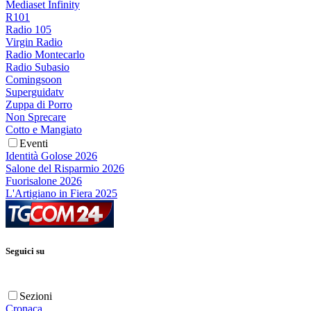
Mediaset Infinity
R101
Radio 105
Virgin Radio
Radio Montecarlo
Radio Subasio
Comingsoon
Superguidatv
Zuppa di Porro
Non Sprecare
Cotto e Mangiato
Eventi
Identità Golose 2026
Salone del Risparmio 2026
Fuorisalone 2026
L'Artigiano in Fiera 2025
Seguici su
Sezioni
Cronaca