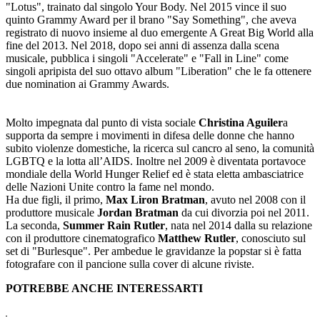
"Lotus", trainato dal singolo Your Body. Nel 2015 vince il suo
quinto Grammy Award per il brano "Say Something", che aveva
registrato di nuovo insieme al duo emergente A Great Big World alla
fine del 2013. Nel 2018, dopo sei anni di assenza dalla scena
musicale, pubblica i singoli "Accelerate" e "Fall in Line" come
singoli apripista del suo ottavo album "Liberation" che le fa ottenere
due nomination ai Grammy Awards.
Molto impegnata dal punto di vista sociale
Christina
Aguiler
a
supporta da sempre i movimenti in difesa delle donne che hanno
subito violenze domestiche, la ricerca sul cancro al seno, la comunità
LGBTQ e la lotta all’AIDS. Inoltre nel 2009 è diventata portavoce
mondiale della World Hunger Relief ed è stata eletta ambasciatrice
delle Nazioni Unite contro la fame nel mondo.
Ha due figli, il primo,
Max Liron Bratman
, avuto nel 2008 con il
produttore musicale
Jordan Bratman
da cui divorzia poi nel 2011.
La seconda,
Summer Rain Rutler
, nata nel 2014 dalla su relazione
con il produttore cinematografico
Matthew Rutler
, conosciuto sul
set di "Burlesque". Per ambedue le gravidanze la popstar si è fatta
fotografare con il pancione sulla cover di alcune riviste.
POTREBBE ANCHE INTERESSARTI