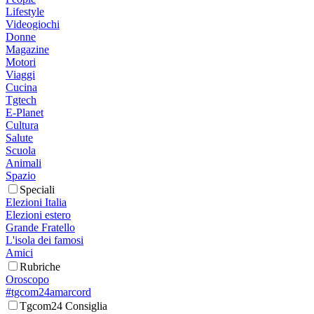
Lifestyle
Videogiochi
Donne
Magazine
Motori
Viaggi
Cucina
Tgtech
E-Planet
Cultura
Salute
Scuola
Animali
Spazio
Speciali
Elezioni Italia
Elezioni estero
Grande Fratello
L'isola dei famosi
Amici
Rubriche
Oroscopo
#tgcom24amarcord
Tgcom24 Consiglia