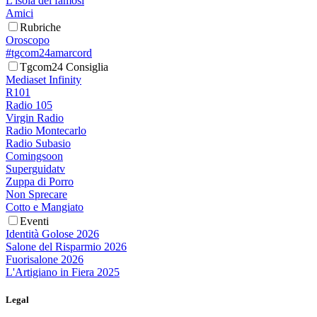
L'isola dei famosi
Amici
Rubriche
Oroscopo
#tgcom24amarcord
Tgcom24 Consiglia
Mediaset Infinity
R101
Radio 105
Virgin Radio
Radio Montecarlo
Radio Subasio
Comingsoon
Superguidatv
Zuppa di Porro
Non Sprecare
Cotto e Mangiato
Eventi
Identità Golose 2026
Salone del Risparmio 2026
Fuorisalone 2026
L'Artigiano in Fiera 2025
Legal