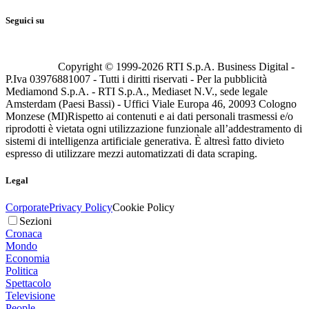
Seguici su
Copyright © 1999-
2026
RTI S.p.A. Business Digital -
P.Iva 03976881007 - Tutti i diritti riservati - Per la pubblicità
Mediamond S.p.A. - RTI S.p.A., Mediaset N.V., sede legale
Amsterdam (Paesi Bassi) - Uffici Viale Europa 46, 20093 Cologno
Monzese (MI)
Rispetto ai contenuti e ai dati personali trasmessi e/o
riprodotti è vietata ogni utilizzazione funzionale all’addestramento di
sistemi di intelligenza artificiale generativa. È altresì fatto divieto
espresso di utilizzare mezzi automatizzati di data scraping.
Legal
Corporate
Privacy Policy
Cookie Policy
Sezioni
Cronaca
Mondo
Economia
Politica
Spettacolo
Televisione
People