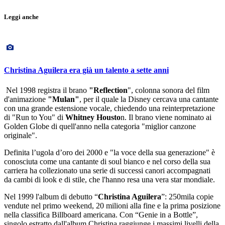
Leggi anche
Christina Aguilera era già un talento a sette anni
Nel 1998 registra il brano
"Reflection
", colonna sonora del film
d'animazione
"Mulan"
, per il quale la Disney cercava una cantante
con una grande estensione vocale, chiedendo una reinterpretazione
di "Run to You" di
Whitney
Housto
n. Il brano viene nominato ai
Golden Globe di quell'anno nella categoria "miglior canzone
originale".
Definita l’ugola d’oro dei 2000 e "la voce della sua generazione" è
conosciuta come una cantante di soul bianco e nel corso della sua
carriera ha collezionato una serie di successi canori accompagnati
da cambi di look e di stile, che l'hanno resa una vera star mondiale.
Nel 1999 l'album di debutto “
Christina
Aguilera
”: 250mila copie
vendute nel primo weekend, 20 milioni alla fine e la prima posizione
nella classifica Billboard americana. Con “Genie in a Bottle”,
singolo estratto dall'album Christina raggiunge i massimi livelli della