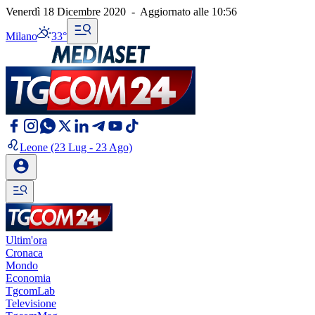
Venerdì 18 Dicembre 2020
-
Aggiornato alle
10:56
Milano
33°
Leone
(23 Lug - 23 Ago)
Ultim'ora
Cronaca
Mondo
Economia
TgcomLab
Televisione