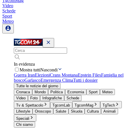
TgcomMag
Video
Schede
Sport
Meteo
In evidenza
Mostra tutti
Nascondi
Guerra Iran
Elezioni
Crans Montana
Epstein Files
Famiglia nel
bosco
Garlasco
Emergenza Clima
Tutti i dossier
Tutte le notizie del giorno
Cronaca
Mondo
Politica
Economia
Sport
Meteo
Video
Foto
Infografiche
Schede
Tv & Spettacolo
TgcomLab
TgcomMag
TgTech
Lifestyle
Oroscopo
Salute
Skuola
Cultura
Animali
Speciali
Chi siamo