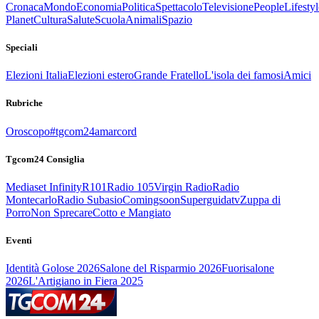
Cronaca
Mondo
Economia
Politica
Spettacolo
Televisione
People
Lifestyl
Planet
Cultura
Salute
Scuola
Animali
Spazio
Speciali
Elezioni Italia
Elezioni estero
Grande Fratello
L'isola dei famosi
Amici
Rubriche
Oroscopo
#tgcom24amarcord
Tgcom24 Consiglia
Mediaset Infinity
R101
Radio 105
Virgin Radio
Radio
Montecarlo
Radio Subasio
Comingsoon
Superguidatv
Zuppa di
Porro
Non Sprecare
Cotto e Mangiato
Eventi
Identità Golose 2026
Salone del Risparmio 2026
Fuorisalone
2026
L'Artigiano in Fiera 2025