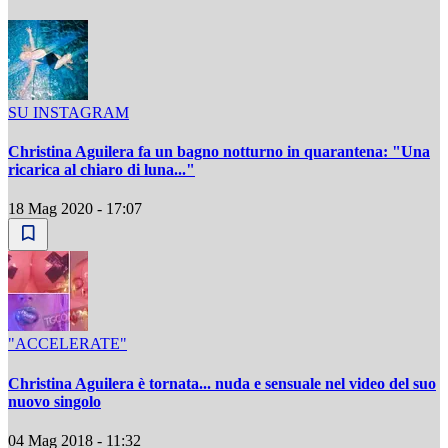
SU INSTAGRAM
Christina Aguilera fa un bagno notturno in quarantena: "Una
ricarica al chiaro di luna..."
18 Mag 2020 - 17:07
"ACCELERATE"
Christina Aguilera è tornata... nuda e sensuale nel video del suo
nuovo singolo
04 Mag 2018 - 11:32