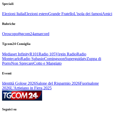
Speciali
Elezioni Italia
Elezioni estero
Grande Fratello
L'isola dei famosi
Amici
Rubriche
Oroscopo
#tgcom24amarcord
Tgcom24 Consiglia
Mediaset Infinity
R101
Radio 105
Virgin Radio
Radio
Montecarlo
Radio Subasio
Comingsoon
Superguidatv
Zuppa di
Porro
Non Sprecare
Cotto e Mangiato
Eventi
Identità Golose 2026
Salone del Risparmio 2026
Fuorisalone
2026
L'Artigiano in Fiera 2025
Seguici su