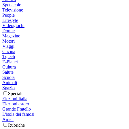
Spettacolo
Televisione
People
Lifestyle
Videogiochi
Donne
Magazine
Motori
Viaggi
Cucina
Tgtech
E-Planet
Cultura
Salute
Scuola
Animali
Spazio
Speciali
Elezioni Italia
Elezioni estero
Grande Fratello
L'isola dei famosi
Amici
Rubriche