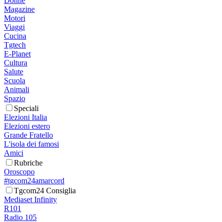
Donne
Magazine
Motori
Viaggi
Cucina
Tgtech
E-Planet
Cultura
Salute
Scuola
Animali
Spazio
Speciali
Elezioni Italia
Elezioni estero
Grande Fratello
L'isola dei famosi
Amici
Rubriche
Oroscopo
#tgcom24amarcord
Tgcom24 Consiglia
Mediaset Infinity
R101
Radio 105