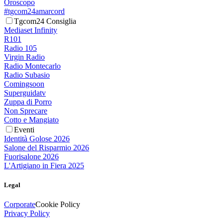
Oroscopo
#tgcom24amarcord
Tgcom24 Consiglia
Mediaset Infinity
R101
Radio 105
Virgin Radio
Radio Montecarlo
Radio Subasio
Comingsoon
Superguidatv
Zuppa di Porro
Non Sprecare
Cotto e Mangiato
Eventi
Identità Golose 2026
Salone del Risparmio 2026
Fuorisalone 2026
L'Artigiano in Fiera 2025
Legal
Corporate
Cookie Policy
Privacy Policy