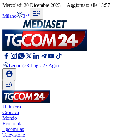
Mercoledì 20 Dicembre 2023
-
Aggiornato alle
13:57
Milano
34°
Leone
(23 Lug - 23 Ago)
Ultim'ora
Cronaca
Mondo
Economia
TgcomLab
Televisione