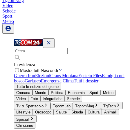
TgcomMag
Video
Schede
Sport
Meteo
In evidenza
Mostra tutti
Nascondi
Guerra Iran
Elezioni
Crans Montana
Epstein Files
Famiglia nel
bosco
Garlasco
Emergenza Clima
Tutti i dossier
Tutte le notizie del giorno
Cronaca
Mondo
Politica
Economia
Sport
Meteo
Video
Foto
Infografiche
Schede
Tv & Spettacolo
TgcomLab
TgcomMag
TgTech
Lifestyle
Oroscopo
Salute
Skuola
Cultura
Animali
Speciali
Chi siamo