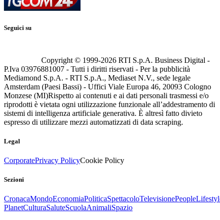
Seguici su
Copyright © 1999-
2026
RTI S.p.A. Business Digital -
P.Iva 03976881007 - Tutti i diritti riservati - Per la pubblicità
Mediamond S.p.A. - RTI S.p.A., Mediaset N.V., sede legale
Amsterdam (Paesi Bassi) - Uffici Viale Europa 46, 20093 Cologno
Monzese (MI)
Rispetto ai contenuti e ai dati personali trasmessi e/o
riprodotti è vietata ogni utilizzazione funzionale all’addestramento di
sistemi di intelligenza artificiale generativa. È altresì fatto divieto
espresso di utilizzare mezzi automatizzati di data scraping.
Legal
Corporate
Privacy Policy
Cookie Policy
Sezioni
Cronaca
Mondo
Economia
Politica
Spettacolo
Televisione
People
Lifestyl
Planet
Cultura
Salute
Scuola
Animali
Spazio