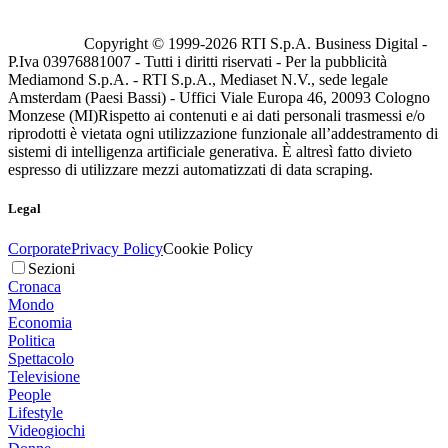
Copyright © 1999-
2026
RTI S.p.A. Business Digital -
P.Iva 03976881007 - Tutti i diritti riservati - Per la pubblicità
Mediamond S.p.A. - RTI S.p.A., Mediaset N.V., sede legale
Amsterdam (Paesi Bassi) - Uffici Viale Europa 46, 20093 Cologno
Monzese (MI)
Rispetto ai contenuti e ai dati personali trasmessi e/o
riprodotti è vietata ogni utilizzazione funzionale all’addestramento di
sistemi di intelligenza artificiale generativa. È altresì fatto divieto
espresso di utilizzare mezzi automatizzati di data scraping.
Legal
Corporate
Privacy Policy
Cookie Policy
Sezioni
Cronaca
Mondo
Economia
Politica
Spettacolo
Televisione
People
Lifestyle
Videogiochi