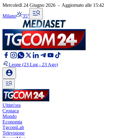
Mercoledì 24 Giugno 2026
-
Aggiornato alle
15:42
Milano
35°
Leone
(23 Lug - 23 Ago)
Ultim'ora
Cronaca
Mondo
Economia
TgcomLab
Televisione