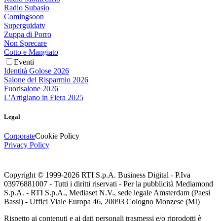
Radio Subasio
Comingsoon
Superguidatv
Zuppa di Porro
Non Sprecare
Cotto e Mangiato
Eventi
Identità Golose 2026
Salone del Risparmio 2026
Fuorisalone 2026
L'Artigiano in Fiera 2025
Legal
Corporate
Cookie Policy
Privacy Policy
Copyright © 1999-
2026
RTI S.p.A. Business Digital - P.Iva
03976881007 - Tutti i diritti riservati - Per la pubblicità Mediamond
S.p.A. - RTI S.p.A., Mediaset N.V., sede legale Amsterdam (Paesi
Bassi) - Uffici Viale Europa 46, 20093 Cologno Monzese (MI)
Rispetto ai contenuti e ai dati personali trasmessi e/o riprodotti è