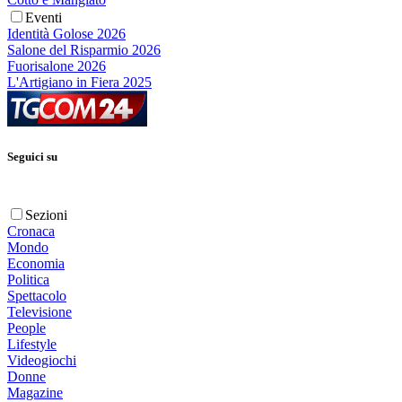
Eventi
Identità Golose 2026
Salone del Risparmio 2026
Fuorisalone 2026
L'Artigiano in Fiera 2025
Seguici su
Sezioni
Cronaca
Mondo
Economia
Politica
Spettacolo
Televisione
People
Lifestyle
Videogiochi
Donne
Magazine