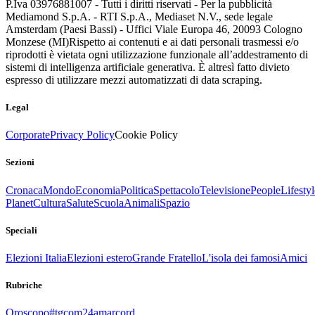
P.Iva 03976881007 - Tutti i diritti riservati - Per la pubblicità
Mediamond S.p.A. - RTI S.p.A., Mediaset N.V., sede legale
Amsterdam (Paesi Bassi) - Uffici Viale Europa 46, 20093 Cologno
Monzese (MI)
Rispetto ai contenuti e ai dati personali trasmessi e/o
riprodotti è vietata ogni utilizzazione funzionale all’addestramento di
sistemi di intelligenza artificiale generativa. È altresì fatto divieto
espresso di utilizzare mezzi automatizzati di data scraping.
Legal
Corporate
Privacy Policy
Cookie Policy
Sezioni
Cronaca
Mondo
Economia
Politica
Spettacolo
Televisione
People
Lifestyl
Planet
Cultura
Salute
Scuola
Animali
Spazio
Speciali
Elezioni Italia
Elezioni estero
Grande Fratello
L'isola dei famosi
Amici
Rubriche
Oroscopo
#tgcom24amarcord