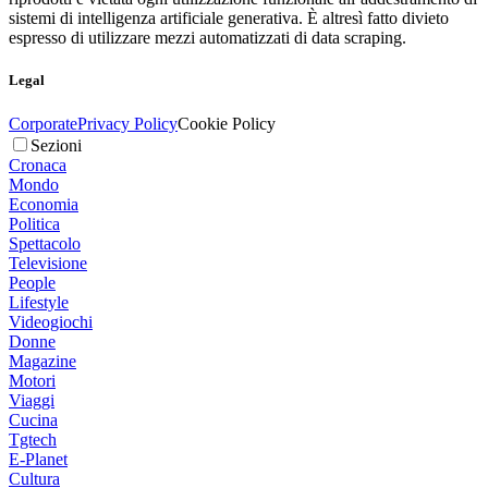
sistemi di intelligenza artificiale generativa. È altresì fatto divieto
espresso di utilizzare mezzi automatizzati di data scraping.
Legal
Corporate
Privacy Policy
Cookie Policy
Sezioni
Cronaca
Mondo
Economia
Politica
Spettacolo
Televisione
People
Lifestyle
Videogiochi
Donne
Magazine
Motori
Viaggi
Cucina
Tgtech
E-Planet
Cultura