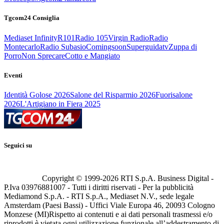
Tgcom24 Consiglia
Mediaset Infinity
R101
Radio 105
Virgin Radio
Radio
Montecarlo
Radio Subasio
Comingsoon
Superguidatv
Zuppa di
Porro
Non Sprecare
Cotto e Mangiato
Eventi
Identità Golose 2026
Salone del Risparmio 2026
Fuorisalone
2026
L'Artigiano in Fiera 2025
Seguici su
Copyright © 1999-
2026
RTI S.p.A. Business Digital -
P.Iva 03976881007 - Tutti i diritti riservati - Per la pubblicità
Mediamond S.p.A. - RTI S.p.A., Mediaset N.V., sede legale
Amsterdam (Paesi Bassi) - Uffici Viale Europa 46, 20093 Cologno
Monzese (MI)
Rispetto ai contenuti e ai dati personali trasmessi e/o
riprodotti è vietata ogni utilizzazione funzionale all’addestramento di