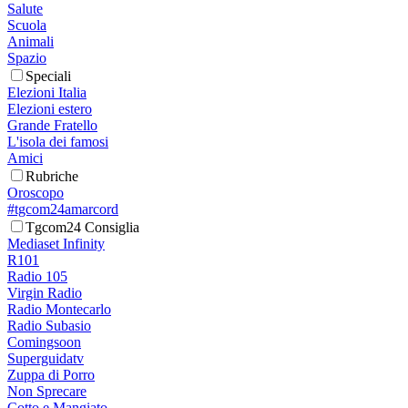
Salute
Scuola
Animali
Spazio
Speciali
Elezioni Italia
Elezioni estero
Grande Fratello
L'isola dei famosi
Amici
Rubriche
Oroscopo
#tgcom24amarcord
Tgcom24 Consiglia
Mediaset Infinity
R101
Radio 105
Virgin Radio
Radio Montecarlo
Radio Subasio
Comingsoon
Superguidatv
Zuppa di Porro
Non Sprecare
Cotto e Mangiato