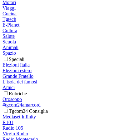
Motori
Viaggi
Cucina
Tgtech
E-Planet
Cultura
Salute
Scuola
Animali
Spazio
Speciali
Elezioni Italia
Elezioni estero
Grande Fratello
L'isola dei famosi
Amici
Rubriche
Oroscopo
#tgcom24amarcord
Tgcom24 Consiglia
Mediaset Infinity
R101
Radio 105
Virgin Radio
Radio Montecarlo