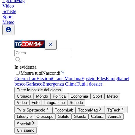
TgcomMag
Video
Schede
Sport
Meteo
In evidenza
Mostra tutti
Nascondi
Guerra Iran
Elezioni
Crans Montana
Epstein Files
Famiglia nel
bosco
Garlasco
Emergenza Clima
Tutti i dossier
Tutte le notizie del giorno
Cronaca
Mondo
Politica
Economia
Sport
Meteo
Video
Foto
Infografiche
Schede
Tv & Spettacolo
TgcomLab
TgcomMag
TgTech
Lifestyle
Oroscopo
Salute
Skuola
Cultura
Animali
Speciali
Chi siamo