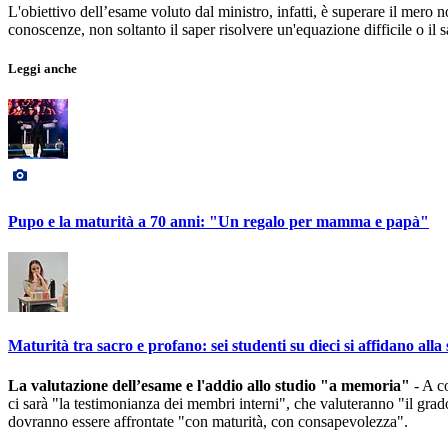
L'obiettivo dell’esame voluto dal ministro, infatti, è superare il mero
conoscenze, non soltanto il saper risolvere un'equazione difficile o il 
Leggi anche
Pupo e la maturità a 70 anni: "Un regalo per mamma e papà"
Maturità tra sacro e profano: sei studenti su dieci si affidano all
La valutazione dell’esame e l'addio allo studio "a memoria"
- A co
ci sarà "la testimonianza dei membri interni", che valuteranno "il grad
dovranno essere affrontate "con maturità, con consapevolezza".