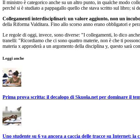
Il ministro è categorico anche su un altro punto, in qualche modo coll
perché si è studiato a pappagallo quello che stava scritto sul libro; si 
Collegamenti interdisciplinari: un valore aggiunto, non un incub
della Riforma Valditara. Fino allo scorso anno erano obbligatori e pera
Le regole di oggi, invece, sono diverse: "I collegamenti, lo dico anch
tranelli: "Ricordiamo che ci sono quattro materie, non è che ti posson
materia x approderà a un argomento della disciplina y, questo sarà con
Leggi anche
Prima prova scritta: il decalogo di Skuola.net per dominare il tem
Uno studente su 6 va ancora a caccia delle tracce su Internet: la