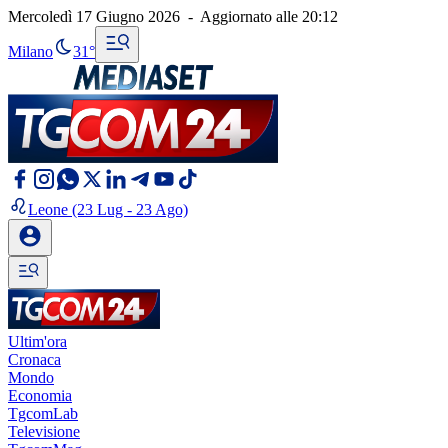
Mercoledì 17 Giugno 2026
-
Aggiornato alle
20:12
Milano
31°
Leone
(23 Lug - 23 Ago)
Ultim'ora
Cronaca
Mondo
Economia
TgcomLab
Televisione