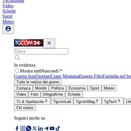
TgcomMag
Video
Schede
Sport
Meteo
In evidenza
Mostra tutti
Nascondi
Guerra Iran
Elezioni
Crans Montana
Epstein Files
Famiglia nel b
Tutte le notizie del giorno
Cronaca
Mondo
Politica
Economia
Sport
Meteo
Video
Foto
Infografiche
Schede
Tv & Spettacolo
TgcomLab
TgcomMag
TgTech
Lif
Chi siamo
Seguici anche su