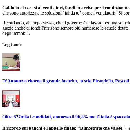
Caldo in classe: sì ai ventilatori, fondi in arrivo per i condizionato
che sono autorizzate le soluzioni "fai da te" come i ventilatori: "Si po
Ricordando, al tempo stesso, che il governo è al lavoro per una soluzi
grazie anche ai fondi Pnrr sono sempre più numerose le scuole dotate d
degli immobili.
Leggi anche
D’Annunzio ritorna il grande favorito, in scia Pirandello, Pasco
Oltre 527mila i candidati, ammesso il 96,8% ma l'Italia è spaccat
Il ricordo sui banchi e l'appello finale: "Dimostrate che valete"
- 