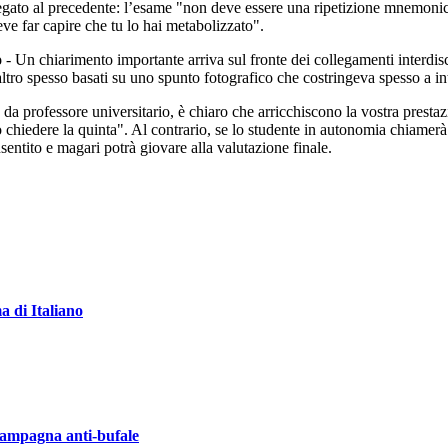
egato al precedente: l’esame "non deve essere una ripetizione mnemonica
deve far capire che tu lo hai metabolizzato".
o
- Un chiarimento importante arriva sul fronte dei collegamenti interdisci
ltro spesso basati su uno spunto fotografico che costringeva spesso a in
e da professore universitario, è chiaro che arricchiscono la vostra pres
o chiedere la quinta". Al contrario, se lo studente in autonomia chiame
sentito e magari potrà giovare alla valutazione finale.
a di Italiano
 campagna anti-bufale