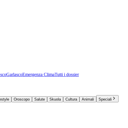
osco
Garlasco
Emergenza Clima
Tutti i dossier
estyle
Oroscopo
Salute
Skuola
Cultura
Animali
Speciali