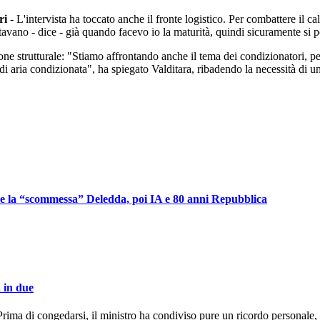
ri
- L'intervista ha toccato anche il fronte logistico. Per combattere il c
rtavano - dice - già quando facevo io la maturità, quindi sicuramente si 
one strutturale: "Stiamo affrontando anche il tema dei condizionatori, p
i aria condizionata", ha spiegato Valditara, ribadendo la necessità di un
li e la “scommessa” Deledda, poi IA e 80 anni Repubblica
a in due
Prima di congedarsi, il ministro ha condiviso pure un ricordo personale,