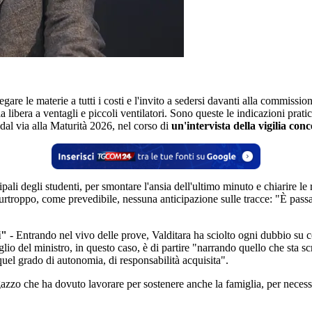
gare le materie a tutti i costi e l'invito a sedersi davanti alla commissi
a libera a ventagli e piccoli ventilatori. Sono queste le indicazioni prati
dal via alla Maturità 2026, nel corso di
un'intervista della vigilia con
ali degli studenti, per smontare l'ansia dell'ultimo minuto e chiarire le 
 Purtroppo, come prevedibile, nessuna anticipazione sulle tracce: "È pas
i"
- Entrando nel vivo delle prove, Valditara ha sciolto ogni dubbio su 
io del ministro, in questo caso, è di partire "narrando quello che sta scrit
e quel grado di autonomia, di responsabilità acquisita".
azzo che ha dovuto lavorare per sostenere anche la famiglia, per necessi