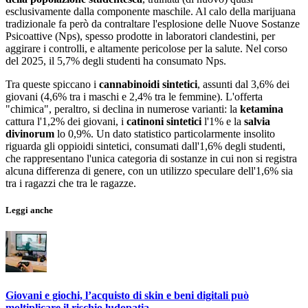
esclusivamente dalla componente maschile. Al calo della marijuana
tradizionale fa però da contraltare l'esplosione delle Nuove Sostanze
Psicoattive (Nps), spesso prodotte in laboratori clandestini, per
aggirare i controlli, e altamente pericolose per la salute. Nel corso
del 2025, il 5,7% degli studenti ha consumato Nps.
Tra queste spiccano i
cannabinoidi sintetici
, assunti dal 3,6% dei
giovani (4,6% tra i maschi e 2,4% tra le femmine). L'offerta
"chimica", peraltro, si declina in numerose varianti: la
ketamina
cattura l'1,2% dei giovani, i
catinoni sintetici
l'1% e la
salvia
divinorum
lo 0,9%. Un dato statistico particolarmente insolito
riguarda gli oppioidi sintetici, consumati dall'1,6% degli studenti,
che rappresentano l'unica categoria di sostanze in cui non si registra
alcuna differenza di genere, con un utilizzo speculare dell'1,6% sia
tra i ragazzi che tra le ragazze.
Leggi anche
Giovani e giochi, l’acquisto di skin e beni digitali può
moltiplicare il rischio ludopatia