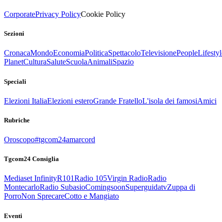
Corporate
Privacy Policy
Cookie Policy
Sezioni
Cronaca
Mondo
Economia
Politica
Spettacolo
Televisione
People
Lifestyl
Planet
Cultura
Salute
Scuola
Animali
Spazio
Speciali
Elezioni Italia
Elezioni estero
Grande Fratello
L'isola dei famosi
Amici
Rubriche
Oroscopo
#tgcom24amarcord
Tgcom24 Consiglia
Mediaset Infinity
R101
Radio 105
Virgin Radio
Radio
Montecarlo
Radio Subasio
Comingsoon
Superguidatv
Zuppa di
Porro
Non Sprecare
Cotto e Mangiato
Eventi