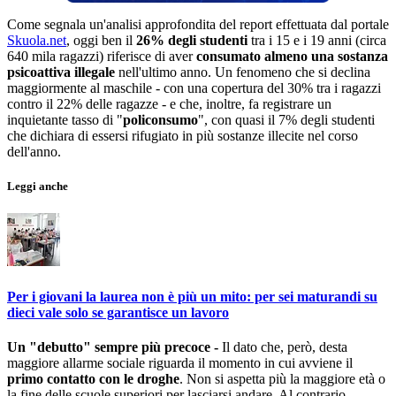
Come segnala un'analisi approfondita del report effettuata dal portale
Skuola.net
, oggi ben il
26% degli studenti
tra i 15 e i 19 anni (circa
640 mila ragazzi) riferisce di aver
consumato almeno una sostanza
psicoattiva illegale
nell'ultimo anno. Un fenomeno che si declina
maggiormente al maschile - con una copertura del 30% tra i ragazzi
contro il 22% delle ragazze - e che, inoltre, fa registrare un
inquietante tasso di "
policonsumo
", con quasi il 7% degli studenti
che dichiara di essersi rifugiato in più sostanze illecite nel corso
dell'anno.
Leggi anche
Per i giovani la laurea non è più un mito: per sei maturandi su
dieci vale solo se garantisce un lavoro
Un "debutto" sempre più precoce -
Il dato che, però, desta
maggiore allarme sociale riguarda il momento in cui avviene il
primo contatto con le droghe
. Non si aspetta più la maggiore età o
la fine delle scuole superiori per lasciarsi andare. Al contrario,