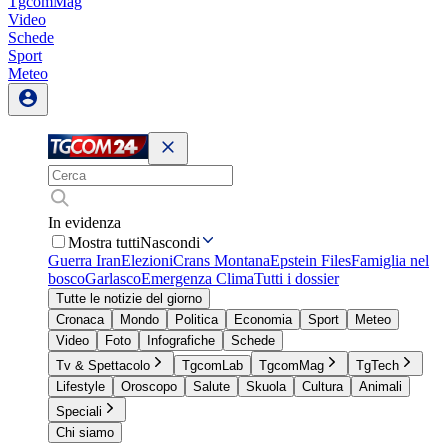
TgcomMag
Video
Schede
Sport
Meteo
In evidenza
Mostra tutti
Nascondi
Guerra Iran
Elezioni
Crans Montana
Epstein Files
Famiglia nel
bosco
Garlasco
Emergenza Clima
Tutti i dossier
Tutte le notizie del giorno
Cronaca
Mondo
Politica
Economia
Sport
Meteo
Video
Foto
Infografiche
Schede
Tv & Spettacolo
TgcomLab
TgcomMag
TgTech
Lifestyle
Oroscopo
Salute
Skuola
Cultura
Animali
Speciali
Chi siamo