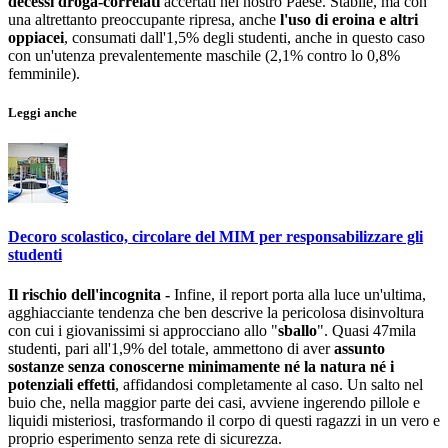
decessi droga-correlati
accertati nel nostro Paese. Stabile, ma con
una altrettanto preoccupante ripresa, anche
l'uso di eroina e altri
oppiacei
, consumati dall'1,5% degli studenti, anche in questo caso
con un'utenza prevalentemente maschile (2,1% contro lo 0,8%
femminile).
Leggi anche
Decoro scolastico, circolare del MIM per responsabilizzare gli
studenti
Il rischio dell'incognita -
Infine, il report porta alla luce un'ultima,
agghiacciante tendenza che ben descrive la pericolosa disinvoltura
con cui i giovanissimi si approcciano allo "
sballo
". Quasi 47mila
studenti, pari all'1,9% del totale, ammettono di aver
assunto
sostanze senza conoscerne minimamente né la natura né i
potenziali effetti
, affidandosi completamente al caso. Un salto nel
buio che, nella maggior parte dei casi, avviene ingerendo pillole e
liquidi misteriosi, trasformando il corpo di questi ragazzi in un vero e
proprio esperimento senza rete di sicurezza.