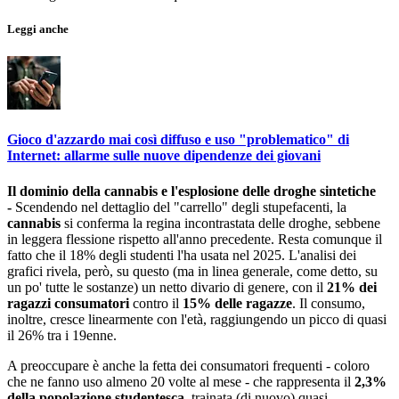
Leggi anche
Gioco d'azzardo mai così diffuso e uso "problematico" di
Internet: allarme sulle nuove dipendenze dei giovani
Il dominio della cannabis e l'esplosione delle droghe sintetiche
-
Scendendo nel dettaglio del "carrello" degli stupefacenti, la
cannabis
si conferma la regina incontrastata delle droghe, sebbene
in leggera flessione rispetto all'anno precedente. Resta comunque il
fatto che il 18% degli studenti l'ha usata nel 2025. L'analisi dei
grafici rivela, però, su questo (ma in linea generale, come detto, su
un po' tutte le sostanze) un netto divario di genere, con il
21% dei
ragazzi consumatori
contro il
15% delle ragazze
. Il consumo,
inoltre, cresce linearmente con l'età, raggiungendo un picco di quasi
il 26% tra i 19enne.
A preoccupare è anche la fetta dei consumatori frequenti - coloro
che ne fanno uso almeno 20 volte al mese - che rappresenta il
2,3%
della popolazione studentesca
, trainata (di nuovo) quasi