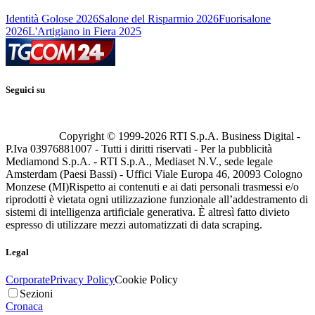
Identità Golose 2026
Salone del Risparmio 2026
Fuorisalone
2026
L'Artigiano in Fiera 2025
Seguici su
Copyright © 1999-
2026
RTI S.p.A. Business Digital -
P.Iva 03976881007 - Tutti i diritti riservati - Per la pubblicità
Mediamond S.p.A. - RTI S.p.A., Mediaset N.V., sede legale
Amsterdam (Paesi Bassi) - Uffici Viale Europa 46, 20093 Cologno
Monzese (MI)
Rispetto ai contenuti e ai dati personali trasmessi e/o
riprodotti è vietata ogni utilizzazione funzionale all’addestramento di
sistemi di intelligenza artificiale generativa. È altresì fatto divieto
espresso di utilizzare mezzi automatizzati di data scraping.
Legal
Corporate
Privacy Policy
Cookie Policy
Sezioni
Cronaca