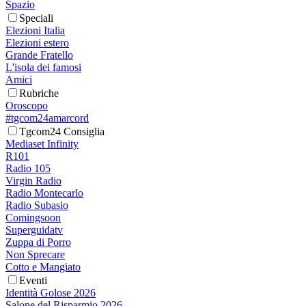
Spazio
Speciali
Elezioni Italia
Elezioni estero
Grande Fratello
L'isola dei famosi
Amici
Rubriche
Oroscopo
#tgcom24amarcord
Tgcom24 Consiglia
Mediaset Infinity
R101
Radio 105
Virgin Radio
Radio Montecarlo
Radio Subasio
Comingsoon
Superguidatv
Zuppa di Porro
Non Sprecare
Cotto e Mangiato
Eventi
Identità Golose 2026
Salone del Risparmio 2026