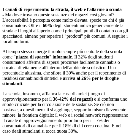
I canali di reperimento: la strada, il web e l'allarme a scuola
-
Ma dove trovano queste sostanze dei ragazzi così giovani?
L'accessibilità è percepita come molto elevata, specie tra chi è già
consumatore. Oltre il
60%
degli studenti indica genericamente la
strada e i luoghi all'aperto come i principali punti di contatto con gli
spacciatori, almeno per reperire i "prodotti" più comuni. A seguire i
locali notturni.
Al tempo stesso emerge il ruolo sempre più centrale della scuola
come "
piazza di spaccio
"
informale
. Il 32% degli studenti
consumatori afferma di sapersi procurare facilmente cannabis o
cocaina direttamente all'interno dell'ambiente scolastico. Una
percentuale altissima, che sfiora il 30% anche per il reperimento di
insidiosi cannabinoidi sintetici e
arriva al 26% per le droghe
stimolanti
.
La scuola, insomma, affianca la casa di amici (luogo di
approvvigionamento per il
36-42% dei ragazzi
) e si conferma uno
snodo cruciale per la circolazione delle sostanze. Se ciò non
bastasse, a questi mercati si aggiunge, seppur in misura lievemente
minore, la frontiera digitale: il web e i social network rappresentano
il canale di approvvigionamento prioritario per il 17% dei
consumatori di cannabis e per il 18% di chi cerca cocaina. E nel
caso degli stimolanti si tocca quota 30%.