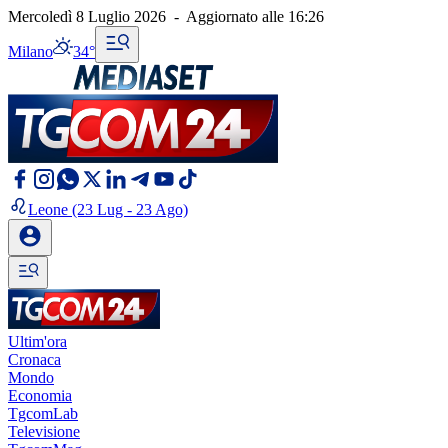
Mercoledì 8 Luglio 2026
-
Aggiornato alle
16:26
Milano
34°
Leone
(23 Lug - 23 Ago)
Ultim'ora
Cronaca
Mondo
Economia
TgcomLab
Televisione