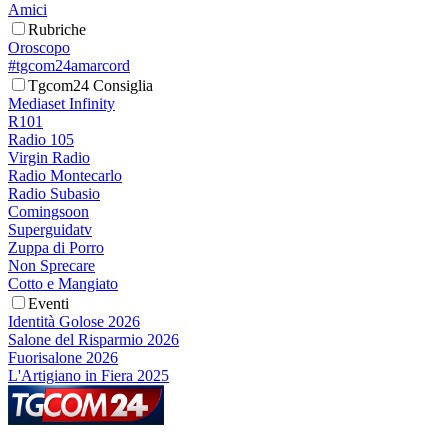
Amici
Rubriche
Oroscopo
#tgcom24amarcord
Tgcom24 Consiglia
Mediaset Infinity
R101
Radio 105
Virgin Radio
Radio Montecarlo
Radio Subasio
Comingsoon
Superguidatv
Zuppa di Porro
Non Sprecare
Cotto e Mangiato
Eventi
Identità Golose 2026
Salone del Risparmio 2026
Fuorisalone 2026
L'Artigiano in Fiera 2025