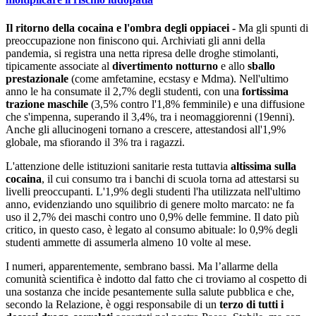
Il ritorno della cocaina e l'ombra degli oppiacei -
Ma gli spunti di
preoccupazione non finiscono qui. Archiviati gli anni della
pandemia, si registra una netta ripresa delle droghe stimolanti,
tipicamente associate al
divertimento notturno
e allo
sballo
prestazionale
(come amfetamine, ecstasy e Mdma). Nell'ultimo
anno le ha consumate il 2,7% degli studenti, con una
fortissima
trazione maschile
(3,5% contro l'1,8% femminile) e una diffusione
che s'impenna, superando il 3,4%, tra i neomaggiorenni (19enni).
Anche gli allucinogeni tornano a crescere, attestandosi all'1,9%
globale, ma sfiorando il 3% tra i ragazzi.
L'attenzione delle istituzioni sanitarie resta tuttavia
altissima sulla
cocaina
, il cui consumo tra i banchi di scuola torna ad attestarsi su
livelli preoccupanti. L'1,9% degli studenti l'ha utilizzata nell'ultimo
anno, evidenziando uno squilibrio di genere molto marcato: ne fa
uso il 2,7% dei maschi contro uno 0,9% delle femmine. Il dato più
critico, in questo caso, è legato al consumo abituale: lo 0,9% degli
studenti ammette di assumerla almeno 10 volte al mese.
I numeri, apparentemente, sembrano bassi. Ma l’allarme della
comunità scientifica è indotto dal fatto che ci troviamo al cospetto di
una sostanza che incide pesantemente sulla salute pubblica e che,
secondo la Relazione, è oggi responsabile di un
terzo di tutti i