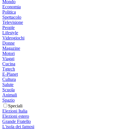
Mondo
Economia
Politica
Spettacolo
Televisione
People
Lifestyle
Videogiochi
Donne
Magazine
Motori
Viaggi
Cucina
Tgtech
E-Planet
Cultura
Salute
Scuola
Animali
Spazio
Speciali
Elezioni Italia
Elezioni estero
Grande Fratello
L'isola dei famosi