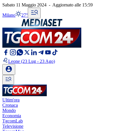
Sabato 11 Maggio 2024
-
Aggiornato alle
15:59
Milano
27°
Leone
(23 Lug - 23 Ago)
Ultim'ora
Cronaca
Mondo
Economia
TgcomLab
Televisione