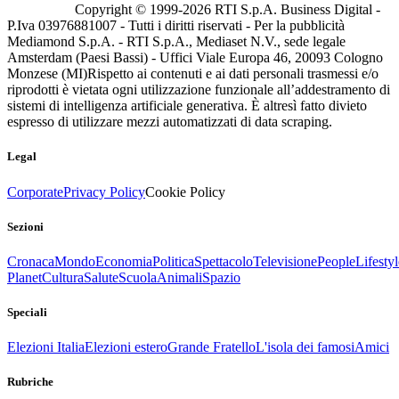
Copyright © 1999-
2026
RTI S.p.A. Business Digital -
P.Iva 03976881007 - Tutti i diritti riservati - Per la pubblicità
Mediamond S.p.A. - RTI S.p.A., Mediaset N.V., sede legale
Amsterdam (Paesi Bassi) - Uffici Viale Europa 46, 20093 Cologno
Monzese (MI)
Rispetto ai contenuti e ai dati personali trasmessi e/o
riprodotti è vietata ogni utilizzazione funzionale all’addestramento di
sistemi di intelligenza artificiale generativa. È altresì fatto divieto
espresso di utilizzare mezzi automatizzati di data scraping.
Legal
Corporate
Privacy Policy
Cookie Policy
Sezioni
Cronaca
Mondo
Economia
Politica
Spettacolo
Televisione
People
Lifestyl
Planet
Cultura
Salute
Scuola
Animali
Spazio
Speciali
Elezioni Italia
Elezioni estero
Grande Fratello
L'isola dei famosi
Amici
Rubriche