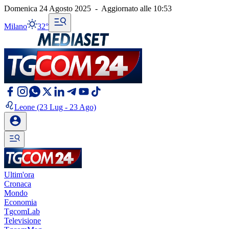
Domenica 24 Agosto 2025
-
Aggiornato alle
10:53
Milano
32°
Leone
(23 Lug - 23 Ago)
Ultim'ora
Cronaca
Mondo
Economia
TgcomLab
Televisione