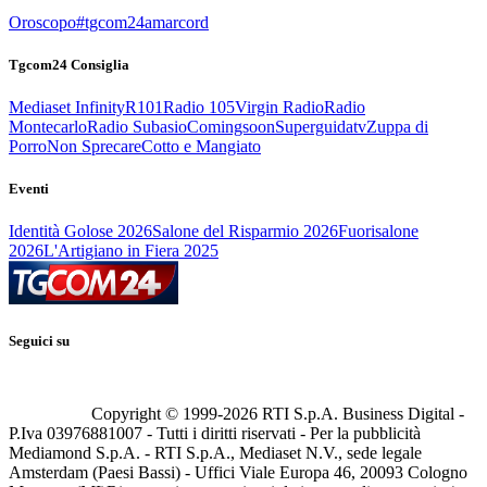
Oroscopo
#tgcom24amarcord
Tgcom24 Consiglia
Mediaset Infinity
R101
Radio 105
Virgin Radio
Radio
Montecarlo
Radio Subasio
Comingsoon
Superguidatv
Zuppa di
Porro
Non Sprecare
Cotto e Mangiato
Eventi
Identità Golose 2026
Salone del Risparmio 2026
Fuorisalone
2026
L'Artigiano in Fiera 2025
Seguici su
Copyright © 1999-
2026
RTI S.p.A. Business Digital -
P.Iva 03976881007 - Tutti i diritti riservati - Per la pubblicità
Mediamond S.p.A. - RTI S.p.A., Mediaset N.V., sede legale
Amsterdam (Paesi Bassi) - Uffici Viale Europa 46, 20093 Cologno