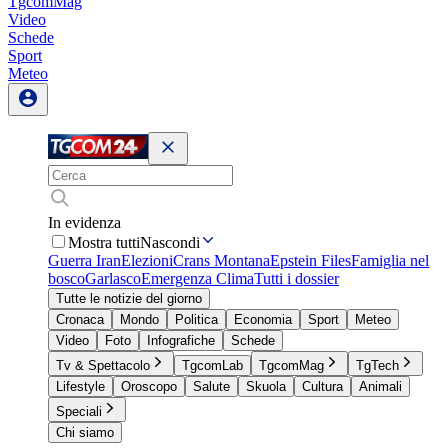
TgcomMag
Video
Schede
Sport
Meteo
In evidenza
Mostra tutti
Nascondi
Guerra Iran
Elezioni
Crans Montana
Epstein Files
Famiglia nel
bosco
Garlasco
Emergenza Clima
Tutti i dossier
Tutte le notizie del giorno
Cronaca
Mondo
Politica
Economia
Sport
Meteo
Video
Foto
Infografiche
Schede
Tv & Spettacolo
TgcomLab
TgcomMag
TgTech
Lifestyle
Oroscopo
Salute
Skuola
Cultura
Animali
Speciali
Chi siamo