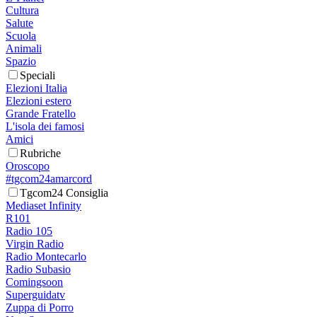
Cultura
Salute
Scuola
Animali
Spazio
Speciali
Elezioni Italia
Elezioni estero
Grande Fratello
L'isola dei famosi
Amici
Rubriche
Oroscopo
#tgcom24amarcord
Tgcom24 Consiglia
Mediaset Infinity
R101
Radio 105
Virgin Radio
Radio Montecarlo
Radio Subasio
Comingsoon
Superguidatv
Zuppa di Porro