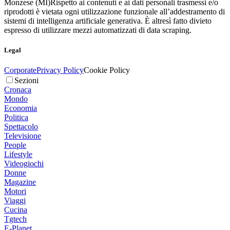
Monzese (MI)
Rispetto ai contenuti e ai dati personali trasmessi e/o
riprodotti è vietata ogni utilizzazione funzionale all’addestramento di
sistemi di intelligenza artificiale generativa. È altresì fatto divieto
espresso di utilizzare mezzi automatizzati di data scraping.
Legal
Corporate
Privacy Policy
Cookie Policy
Sezioni
Cronaca
Mondo
Economia
Politica
Spettacolo
Televisione
People
Lifestyle
Videogiochi
Donne
Magazine
Motori
Viaggi
Cucina
Tgtech
E-Planet