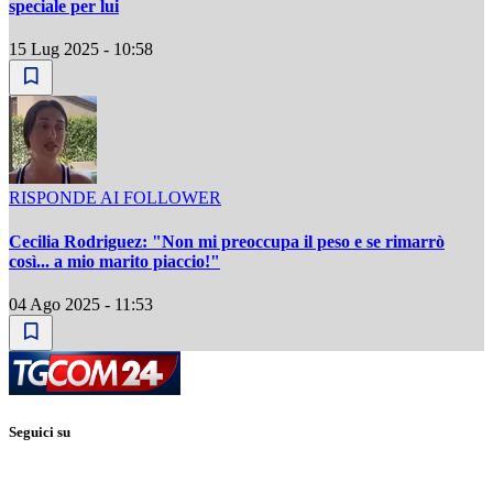
speciale per lui
15 Lug 2025 - 10:58
RISPONDE AI FOLLOWER
Cecilia Rodriguez: "Non mi preoccupa il peso e se rimarrò
così... a mio marito piaccio!"
04 Ago 2025 - 11:53
Seguici su