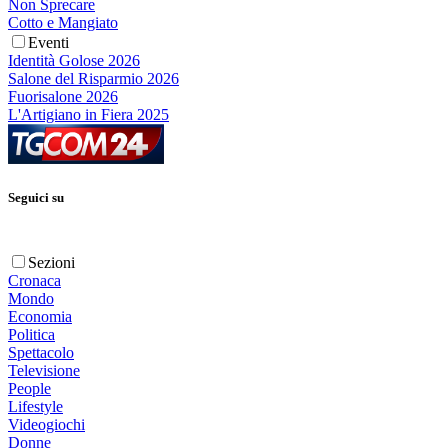
Non Sprecare
Cotto e Mangiato
Eventi
Identità Golose 2026
Salone del Risparmio 2026
Fuorisalone 2026
L'Artigiano in Fiera 2025
Seguici su
Sezioni
Cronaca
Mondo
Economia
Politica
Spettacolo
Televisione
People
Lifestyle
Videogiochi
Donne