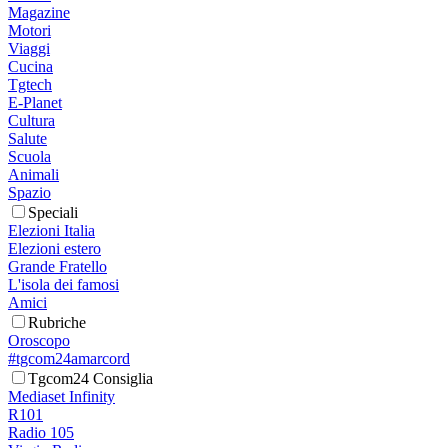
Magazine
Motori
Viaggi
Cucina
Tgtech
E-Planet
Cultura
Salute
Scuola
Animali
Spazio
Speciali
Elezioni Italia
Elezioni estero
Grande Fratello
L'isola dei famosi
Amici
Rubriche
Oroscopo
#tgcom24amarcord
Tgcom24 Consiglia
Mediaset Infinity
R101
Radio 105