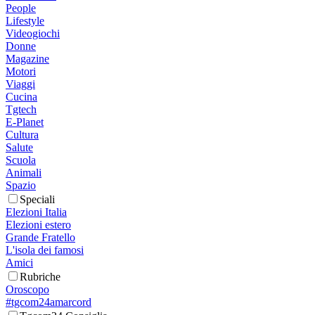
People
Lifestyle
Videogiochi
Donne
Magazine
Motori
Viaggi
Cucina
Tgtech
E-Planet
Cultura
Salute
Scuola
Animali
Spazio
Speciali
Elezioni Italia
Elezioni estero
Grande Fratello
L'isola dei famosi
Amici
Rubriche
Oroscopo
#tgcom24amarcord