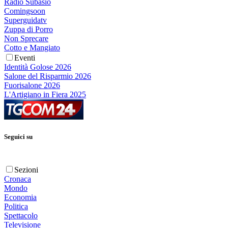
Radio Subasio
Comingsoon
Superguidatv
Zuppa di Porro
Non Sprecare
Cotto e Mangiato
Eventi
Identità Golose 2026
Salone del Risparmio 2026
Fuorisalone 2026
L'Artigiano in Fiera 2025
Seguici su
Sezioni
Cronaca
Mondo
Economia
Politica
Spettacolo
Televisione