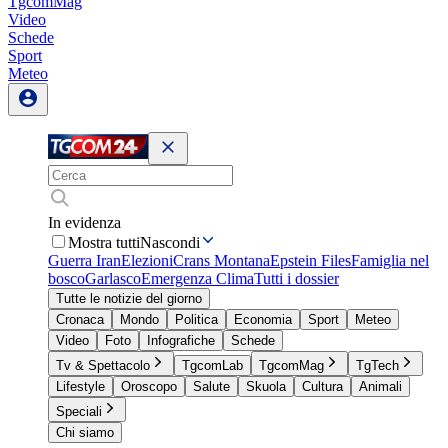
TgcomMag
Video
Schede
Sport
Meteo
In evidenza
Mostra tutti
Nascondi
Guerra Iran
Elezioni
Crans Montana
Epstein Files
Famiglia nel
bosco
Garlasco
Emergenza Clima
Tutti i dossier
Tutte le notizie del giorno
Cronaca
Mondo
Politica
Economia
Sport
Meteo
Video
Foto
Infografiche
Schede
Tv & Spettacolo
TgcomLab
TgcomMag
TgTech
Lifestyle
Oroscopo
Salute
Skuola
Cultura
Animali
Speciali
Chi siamo