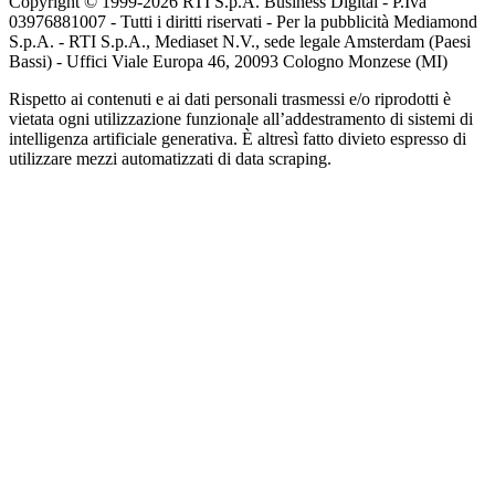
Copyright © 1999-
2026
RTI S.p.A. Business Digital - P.Iva
03976881007 - Tutti i diritti riservati - Per la pubblicità Mediamond
S.p.A. - RTI S.p.A., Mediaset N.V., sede legale Amsterdam (Paesi
Bassi) - Uffici Viale Europa 46, 20093 Cologno Monzese (MI)
Rispetto ai contenuti e ai dati personali trasmessi e/o riprodotti è
vietata ogni utilizzazione funzionale all’addestramento di sistemi di
intelligenza artificiale generativa. È altresì fatto divieto espresso di
utilizzare mezzi automatizzati di data scraping.