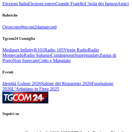
Elezioni Italia
Elezioni estero
Grande Fratello
L'isola dei famosi
Amici
Rubriche
Oroscopo
#tgcom24amarcord
Tgcom24 Consiglia
Mediaset Infinity
R101
Radio 105
Virgin Radio
Radio
Montecarlo
Radio Subasio
Comingsoon
Superguidatv
Zuppa di
Porro
Non Sprecare
Cotto e Mangiato
Eventi
Identità Golose 2026
Salone del Risparmio 2026
Fuorisalone
2026
L'Artigiano in Fiera 2025
Seguici su