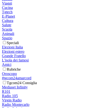
Viaggi
Cucina
Tgtech
E-Planet
Cultura
Salute
Scuola
Animali
Spazio
Speciali
Elezioni Italia
Elezioni estero
Grande Fratello
L'isola dei famosi
Amici
Rubriche
Oroscopo
#tgcom24amarcord
Tgcom24 Consiglia
Mediaset Infinity
R101
Radio 105
Virgin Radio
Radio Montecarlo