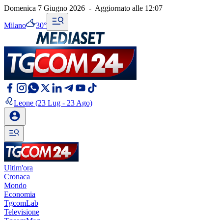
Domenica 7 Giugno 2026
-
Aggiornato alle
12:07
Milano
30°
Leone
(23 Lug - 23 Ago)
Ultim'ora
Cronaca
Mondo
Economia
TgcomLab
Televisione