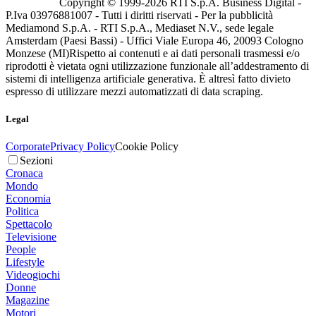
Copyright © 1999-
2026
RTI S.p.A. Business Digital -
P.Iva 03976881007 - Tutti i diritti riservati - Per la pubblicità
Mediamond S.p.A. - RTI S.p.A., Mediaset N.V., sede legale
Amsterdam (Paesi Bassi) - Uffici Viale Europa 46, 20093 Cologno
Monzese (MI)
Rispetto ai contenuti e ai dati personali trasmessi e/o
riprodotti è vietata ogni utilizzazione funzionale all’addestramento di
sistemi di intelligenza artificiale generativa. È altresì fatto divieto
espresso di utilizzare mezzi automatizzati di data scraping.
Legal
Corporate
Privacy Policy
Cookie Policy
Sezioni
Cronaca
Mondo
Economia
Politica
Spettacolo
Televisione
People
Lifestyle
Videogiochi
Donne
Magazine
Motori