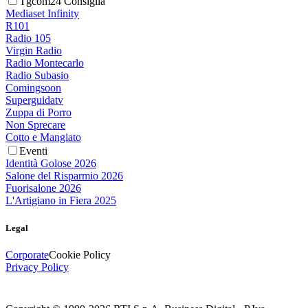
Tgcom24 Consiglia
Mediaset Infinity
R101
Radio 105
Virgin Radio
Radio Montecarlo
Radio Subasio
Comingsoon
Superguidatv
Zuppa di Porro
Non Sprecare
Cotto e Mangiato
Eventi
Identità Golose 2026
Salone del Risparmio 2026
Fuorisalone 2026
L'Artigiano in Fiera 2025
Legal
Corporate
Cookie Policy
Privacy Policy