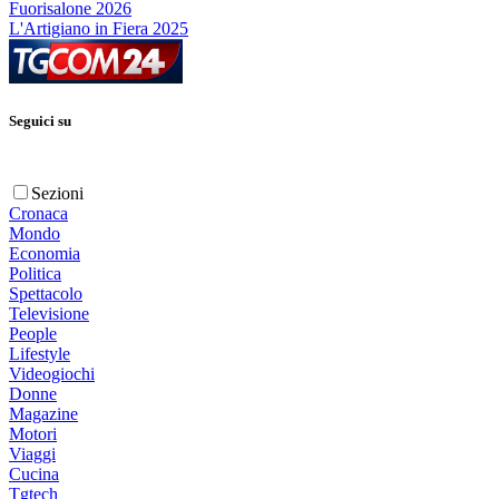
Fuorisalone 2026
L'Artigiano in Fiera 2025
Seguici su
Sezioni
Cronaca
Mondo
Economia
Politica
Spettacolo
Televisione
People
Lifestyle
Videogiochi
Donne
Magazine
Motori
Viaggi
Cucina
Tgtech