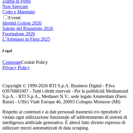
Zuppa di Porro
Non Sprecare
Cotto e Mangiato
Eventi
Identità Golose 2026
Salone del Risparmio 2026
Fuorisalone 2026
L'Artigiano in Fiera 2025
Legal
Corporate
Cookie Policy
Privacy Policy
Copyright © 1999-
2026
RTI S.p.A. Business Digital - P.Iva
03976881007 - Tutti i diritti riservati - Per la pubblicità Mediamond
S.p.A. - RTI S.p.A., Mediaset N.V., sede legale Amsterdam (Paesi
Bassi) - Uffici Viale Europa 46, 20093 Cologno Monzese (MI)
Rispetto ai contenuti e ai dati personali trasmessi e/o riprodotti è
vietata ogni utilizzazione funzionale all’addestramento di sistemi di
intelligenza artificiale generativa. È altresì fatto divieto espresso di
utilizzare mezzi automatizzati di data scraping.