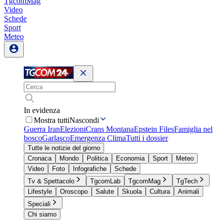
TgcomMag
Video
Schede
Sport
Meteo
In evidenza
Mostra tutti
Nascondi
Guerra Iran
Elezioni
Crans Montana
Epstein Files
Famiglia nel
bosco
Garlasco
Emergenza Clima
Tutti i dossier
Tutte le notizie del giorno
Cronaca
Mondo
Politica
Economia
Sport
Meteo
Video
Foto
Infografiche
Schede
Tv & Spettacolo
TgcomLab
TgcomMag
TgTech
Lifestyle
Oroscopo
Salute
Skuola
Cultura
Animali
Speciali
Chi siamo