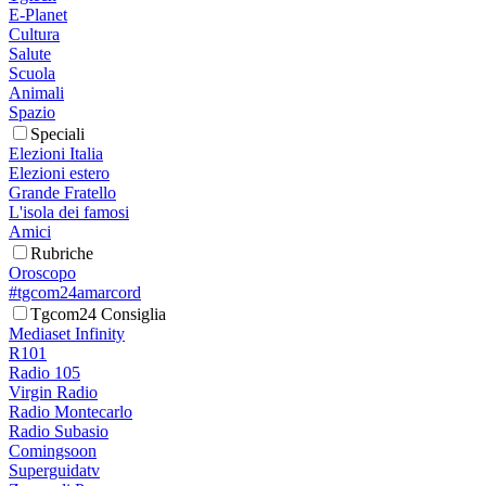
E-Planet
Cultura
Salute
Scuola
Animali
Spazio
Speciali
Elezioni Italia
Elezioni estero
Grande Fratello
L'isola dei famosi
Amici
Rubriche
Oroscopo
#tgcom24amarcord
Tgcom24 Consiglia
Mediaset Infinity
R101
Radio 105
Virgin Radio
Radio Montecarlo
Radio Subasio
Comingsoon
Superguidatv