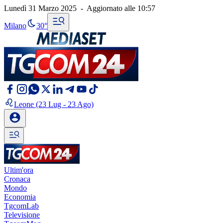
Lunedì 31 Marzo 2025
-
Aggiornato alle
10:57
Milano
30°
Leone
(23 Lug - 23 Ago)
Ultim'ora
Cronaca
Mondo
Economia
TgcomLab
Televisione