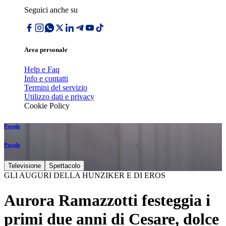
Seguici anche su
Area personale
Help e Faq
Info e contatti
Termini del servizio
Utilizzo dati e privacy
Cookie Policy
People
People
Televisione
Spettacolo
GLI AUGURI DELLA HUNZIKER E DI EROS
Aurora Ramazzotti festeggia i
primi due anni di Cesare, dolce