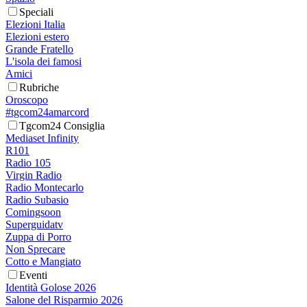
Speciali
Elezioni Italia
Elezioni estero
Grande Fratello
L'isola dei famosi
Amici
Rubriche
Oroscopo
#tgcom24amarcord
Tgcom24 Consiglia
Mediaset Infinity
R101
Radio 105
Virgin Radio
Radio Montecarlo
Radio Subasio
Comingsoon
Superguidatv
Zuppa di Porro
Non Sprecare
Cotto e Mangiato
Eventi
Identità Golose 2026
Salone del Risparmio 2026