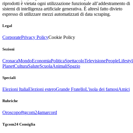
riprodotti è vietata ogni utilizzazione funzionale all’addestramento di
sistemi di intelligenza artificiale generativa. È altresì fatto divieto
espresso di utilizzare mezzi automatizzati di data scraping.
Legal
Corporate
Privacy Policy
Cookie Policy
Sezioni
Cronaca
Mondo
Economia
Politica
Spettacolo
Televisione
People
Lifestyl
Planet
Cultura
Salute
Scuola
Animali
Spazio
Speciali
Elezioni Italia
Elezioni estero
Grande Fratello
L'isola dei famosi
Amici
Rubriche
Oroscopo
#tgcom24amarcord
Tgcom24 Consiglia