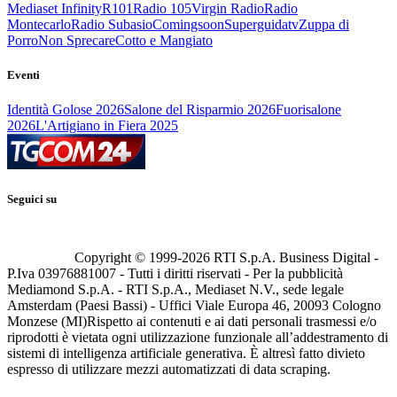
Mediaset Infinity
R101
Radio 105
Virgin Radio
Radio
Montecarlo
Radio Subasio
Comingsoon
Superguidatv
Zuppa di
Porro
Non Sprecare
Cotto e Mangiato
Eventi
Identità Golose 2026
Salone del Risparmio 2026
Fuorisalone
2026
L'Artigiano in Fiera 2025
Seguici su
Copyright © 1999-
2026
RTI S.p.A. Business Digital -
P.Iva 03976881007 - Tutti i diritti riservati - Per la pubblicità
Mediamond S.p.A. - RTI S.p.A., Mediaset N.V., sede legale
Amsterdam (Paesi Bassi) - Uffici Viale Europa 46, 20093 Cologno
Monzese (MI)
Rispetto ai contenuti e ai dati personali trasmessi e/o
riprodotti è vietata ogni utilizzazione funzionale all’addestramento di
sistemi di intelligenza artificiale generativa. È altresì fatto divieto
espresso di utilizzare mezzi automatizzati di data scraping.