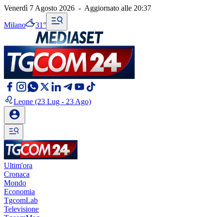
Venerdì 7 Agosto 2026
-
Aggiornato alle
20:37
Milano
31°
Leone
(23 Lug - 23 Ago)
Ultim'ora
Cronaca
Mondo
Economia
TgcomLab
Televisione