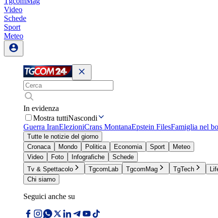
TgcomMag
Video
Schede
Sport
Meteo
In evidenza
Mostra tutti
Nascondi
Guerra Iran
Elezioni
Crans Montana
Epstein Files
Famiglia nel b
Tutte le notizie del giorno
Cronaca
Mondo
Politica
Economia
Sport
Meteo
Video
Foto
Infografiche
Schede
Tv & Spettacolo
TgcomLab
TgcomMag
TgTech
Lif
Chi siamo
Seguici anche su