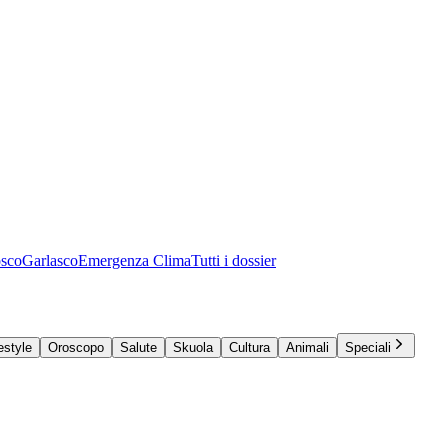
osco
Garlasco
Emergenza Clima
Tutti i dossier
estyle
Oroscopo
Salute
Skuola
Cultura
Animali
Speciali