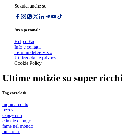
Seguici anche su
Area personale
Help e Faq
Info e contatti
Termini del servizio
Utilizzo dati e privacy
Cookie Policy
Ultime notizie su
super ricchi
Tag correlati:
inquinamento
bezos
capgemini
climate change
fame nel mondo
miliardari