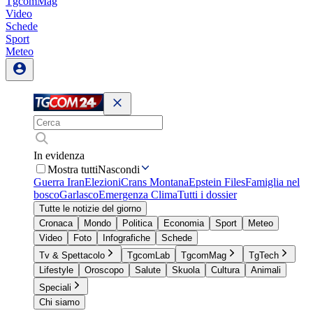
TgcomMag
Video
Schede
Sport
Meteo
In evidenza
Mostra tutti
Nascondi
Guerra Iran
Elezioni
Crans Montana
Epstein Files
Famiglia nel
bosco
Garlasco
Emergenza Clima
Tutti i dossier
Tutte le notizie del giorno
Cronaca
Mondo
Politica
Economia
Sport
Meteo
Video
Foto
Infografiche
Schede
Tv & Spettacolo
TgcomLab
TgcomMag
TgTech
Lifestyle
Oroscopo
Salute
Skuola
Cultura
Animali
Speciali
Chi siamo