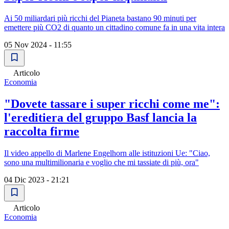
Ai 50 miliardari più ricchi del Pianeta bastano 90 minuti per
emettere più CO2 di quanto un cittadino comune fa in una vita intera
05 Nov 2024 - 11:55
Articolo
Economia
"Dovete tassare i super ricchi come me":
l'ereditiera del gruppo Basf lancia la
raccolta firme
Il video appello di Marlene Engelhorn alle istituzioni Ue: "Ciao,
sono una multimilionaria e voglio che mi tassiate di più, ora"
04 Dic 2023 - 21:21
Articolo
Economia