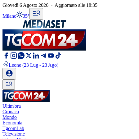
Giovedì 6 Agosto 2026
-
Aggiornato alle
18:35
Milano
35°
Leone
(23 Lug - 23 Ago)
Ultim'ora
Cronaca
Mondo
Economia
TgcomLab
Televisione