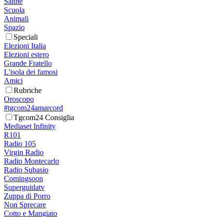
Salute
Scuola
Animali
Spazio
Speciali
Elezioni Italia
Elezioni estero
Grande Fratello
L'isola dei famosi
Amici
Rubriche
Oroscopo
#tgcom24amarcord
Tgcom24 Consiglia
Mediaset Infinity
R101
Radio 105
Virgin Radio
Radio Montecarlo
Radio Subasio
Comingsoon
Superguidatv
Zuppa di Porro
Non Sprecare
Cotto e Mangiato