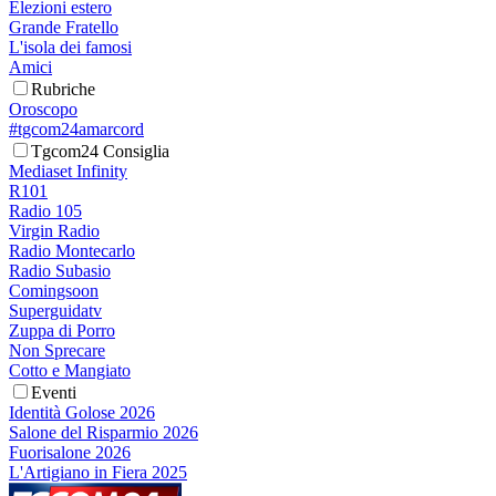
Elezioni estero
Grande Fratello
L'isola dei famosi
Amici
Rubriche
Oroscopo
#tgcom24amarcord
Tgcom24 Consiglia
Mediaset Infinity
R101
Radio 105
Virgin Radio
Radio Montecarlo
Radio Subasio
Comingsoon
Superguidatv
Zuppa di Porro
Non Sprecare
Cotto e Mangiato
Eventi
Identità Golose 2026
Salone del Risparmio 2026
Fuorisalone 2026
L'Artigiano in Fiera 2025