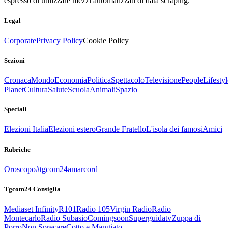
espresso di utilizzare mezzi automatizzati di data scraping.
Legal
Corporate
Privacy Policy
Cookie Policy
Sezioni
Cronaca
Mondo
Economia
Politica
Spettacolo
Televisione
People
Lifestyl
Planet
Cultura
Salute
Scuola
Animali
Spazio
Speciali
Elezioni Italia
Elezioni estero
Grande Fratello
L'isola dei famosi
Amici
Rubriche
Oroscopo
#tgcom24amarcord
Tgcom24 Consiglia
Mediaset Infinity
R101
Radio 105
Virgin Radio
Radio
Montecarlo
Radio Subasio
Comingsoon
Superguidatv
Zuppa di
Porro
Non Sprecare
Cotto e Mangiato