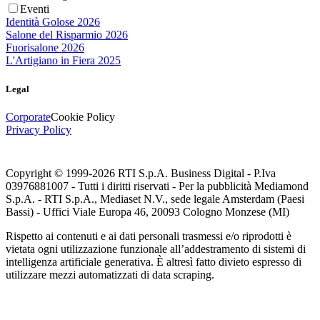
Eventi
Identità Golose 2026
Salone del Risparmio 2026
Fuorisalone 2026
L'Artigiano in Fiera 2025
Legal
Corporate
Cookie Policy
Privacy Policy
Copyright © 1999-
2026
RTI S.p.A. Business Digital - P.Iva
03976881007 - Tutti i diritti riservati - Per la pubblicità Mediamond
S.p.A. - RTI S.p.A., Mediaset N.V., sede legale Amsterdam (Paesi
Bassi) - Uffici Viale Europa 46, 20093 Cologno Monzese (MI)
Rispetto ai contenuti e ai dati personali trasmessi e/o riprodotti è
vietata ogni utilizzazione funzionale all’addestramento di sistemi di
intelligenza artificiale generativa. È altresì fatto divieto espresso di
utilizzare mezzi automatizzati di data scraping.