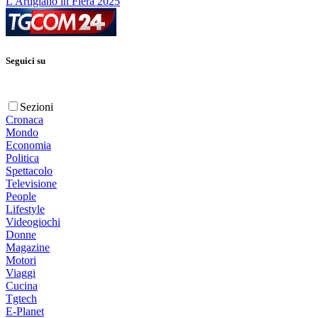
L'Artigiano in Fiera 2025
Seguici su
Sezioni
Cronaca
Mondo
Economia
Politica
Spettacolo
Televisione
People
Lifestyle
Videogiochi
Donne
Magazine
Motori
Viaggi
Cucina
Tgtech
E-Planet