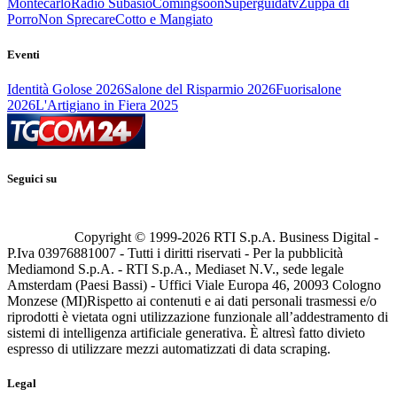
Montecarlo
Radio Subasio
Comingsoon
Superguidatv
Zuppa di
Porro
Non Sprecare
Cotto e Mangiato
Eventi
Identità Golose 2026
Salone del Risparmio 2026
Fuorisalone
2026
L'Artigiano in Fiera 2025
Seguici su
Copyright © 1999-
2026
RTI S.p.A. Business Digital -
P.Iva 03976881007 - Tutti i diritti riservati - Per la pubblicità
Mediamond S.p.A. - RTI S.p.A., Mediaset N.V., sede legale
Amsterdam (Paesi Bassi) - Uffici Viale Europa 46, 20093 Cologno
Monzese (MI)
Rispetto ai contenuti e ai dati personali trasmessi e/o
riprodotti è vietata ogni utilizzazione funzionale all’addestramento di
sistemi di intelligenza artificiale generativa. È altresì fatto divieto
espresso di utilizzare mezzi automatizzati di data scraping.
Legal