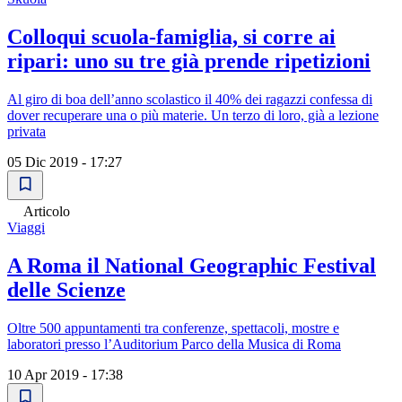
Colloqui scuola-famiglia, si corre ai
ripari: uno su tre già prende ripetizioni
Al giro di boa dell’anno scolastico il 40% dei ragazzi confessa di
dover recuperare una o più materie. Un terzo di loro, già a lezione
privata
05 Dic 2019 - 17:27
Articolo
Viaggi
A Roma il National Geographic Festival
delle Scienze
Oltre 500 appuntamenti tra conferenze, spettacoli, mostre e
laboratori presso l’Auditorium Parco della Musica di Roma
10 Apr 2019 - 17:38