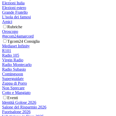
Elezioni Italia
Elezioni estero
Grande Fratello
L'isola dei famosi
Amici
Rubriche
Oroscopo
#tgcom24amarcord
Tgcom24 Consiglia
Mediaset Infinity
R101
Radio 105
Virgin Radio
Radio Montecarlo
Radio Subasio
Comingsoon
Superguidatv
Zuppa di Porro
Non Sprecare
Cotto e Mangiato
Eventi
Identità Golose 2026
Salone del Risparmio 2026
Fuorisalone 2026