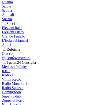
Cultura
Salute
Scuola
Animali
Spazio
Speciali
Elezioni Italia
Elezioni estero
Grande Fratello
L'isola dei famosi
Amici
Rubriche
Oroscopo
#tgcom24amarcord
Tgcom24 Consiglia
Mediaset Infinity
R101
Radio 105
Virgin Radio
Radio Montecarlo
Radio Subasio
Comingsoon
Superguidatv
Zuppa di Porro
Non Sprecare