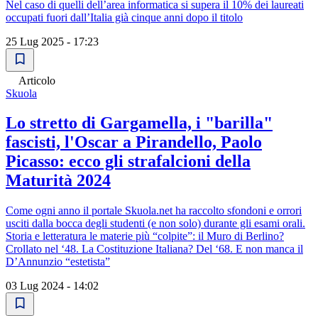
Nel caso di quelli dell’area informatica si supera il 10% dei laureati
occupati fuori dall’Italia già cinque anni dopo il titolo
25 Lug 2025 - 17:23
Articolo
Skuola
Lo stretto di Gargamella, i "barilla"
fascisti, l'Oscar a Pirandello, Paolo
Picasso: ecco gli strafalcioni della
Maturità 2024
Come ogni anno il portale Skuola.net ha raccolto sfondoni e orrori
usciti dalla bocca degli studenti (e non solo) durante gli esami orali.
Storia e letteratura le materie più “colpite”: il Muro di Berlino?
Crollato nel ‘48. La Costituzione Italiana? Del ‘68. E non manca il
D’Annunzio “estetista”
03 Lug 2024 - 14:02