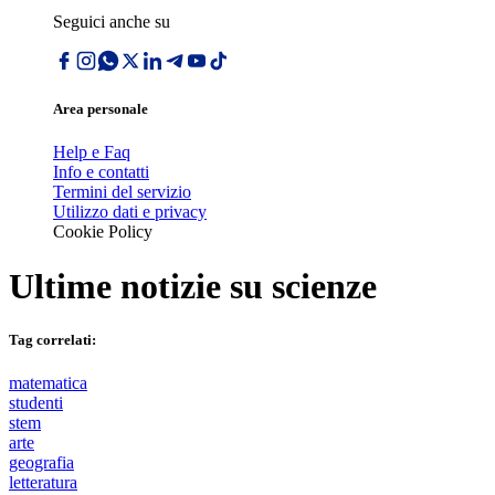
Seguici anche su
Area personale
Help e Faq
Info e contatti
Termini del servizio
Utilizzo dati e privacy
Cookie Policy
Ultime notizie su
scienze
Tag correlati:
matematica
studenti
stem
arte
geografia
letteratura