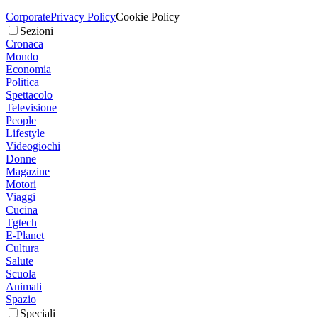
Corporate
Privacy Policy
Cookie Policy
Sezioni
Cronaca
Mondo
Economia
Politica
Spettacolo
Televisione
People
Lifestyle
Videogiochi
Donne
Magazine
Motori
Viaggi
Cucina
Tgtech
E-Planet
Cultura
Salute
Scuola
Animali
Spazio
Speciali