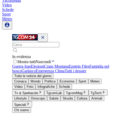
TgcomMag
Video
Schede
Sport
Meteo
In evidenza
Mostra tutti
Nascondi
Guerra Iran
Elezioni
Crans Montana
Epstein Files
Famiglia nel
bosco
Garlasco
Emergenza Clima
Tutti i dossier
Tutte le notizie del giorno
Cronaca
Mondo
Politica
Economia
Sport
Meteo
Video
Foto
Infografiche
Schede
Tv & Spettacolo
TgcomLab
TgcomMag
TgTech
Lifestyle
Oroscopo
Salute
Skuola
Cultura
Animali
Speciali
Chi siamo