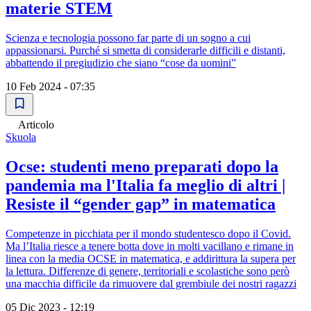
materie STEM
Scienza e tecnologia possono far parte di un sogno a cui
appassionarsi. Purché si smetta di considerarle difficili e distanti,
abbattendo il pregiudizio che siano “cose da uomini”
10 Feb 2024 - 07:35
Articolo
Skuola
Ocse: studenti meno preparati dopo la
pandemia ma l'Italia fa meglio di altri |
Resiste il “gender gap” in matematica
Competenze in picchiata per il mondo studentesco dopo il Covid.
Ma l’Italia riesce a tenere botta dove in molti vacillano e rimane in
linea con la media OCSE in matematica, e addirittura la supera per
la lettura. Differenze di genere, territoriali e scolastiche sono però
una macchia difficile da rimuovere dal grembiule dei nostri ragazzi
05 Dic 2023 - 12:19