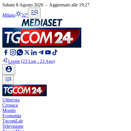
Sabato 8 Agosto 2026
-
Aggiornato alle
19:27
Milano
32°
Leone
(23 Lug - 23 Ago)
Ultim'ora
Cronaca
Mondo
Economia
TgcomLab
Televisione