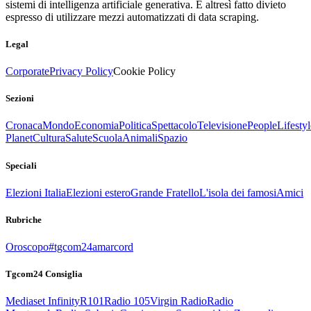
sistemi di intelligenza artificiale generativa. È altresì fatto divieto
espresso di utilizzare mezzi automatizzati di data scraping.
Legal
Corporate
Privacy Policy
Cookie Policy
Sezioni
Cronaca
Mondo
Economia
Politica
Spettacolo
Televisione
People
Lifestyl
Planet
Cultura
Salute
Scuola
Animali
Spazio
Speciali
Elezioni Italia
Elezioni estero
Grande Fratello
L'isola dei famosi
Amici
Rubriche
Oroscopo
#tgcom24amarcord
Tgcom24 Consiglia
Mediaset Infinity
R101
Radio 105
Virgin Radio
Radio