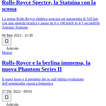
Rolls-Royce Spectre, la Statuina con la
scossa
La prima Rolls-Royce elettrica assicura unʼautonomia di 520 km
con una singola ricarica e passa da 0 a 100 km/h in 4,5 secondi!di
Antonio Angione
06 Mar 2023 - 11:39
Articolo
Motori
Rolls-Royce e la berlina immensa, la
nuova Phantom Series II
Il super lusso e il prestigio dei re sullʼultima evoluzione
dellʼammiraglia classica britannica
27 Dic 2022 - 09:01
Articolo