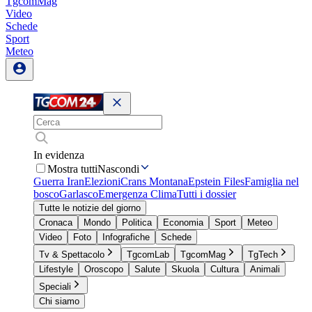
TgcomMag
Video
Schede
Sport
Meteo
In evidenza
Mostra tutti
Nascondi
Guerra Iran
Elezioni
Crans Montana
Epstein Files
Famiglia nel
bosco
Garlasco
Emergenza Clima
Tutti i dossier
Tutte le notizie del giorno
Cronaca
Mondo
Politica
Economia
Sport
Meteo
Video
Foto
Infografiche
Schede
Tv & Spettacolo
TgcomLab
TgcomMag
TgTech
Lifestyle
Oroscopo
Salute
Skuola
Cultura
Animali
Speciali
Chi siamo