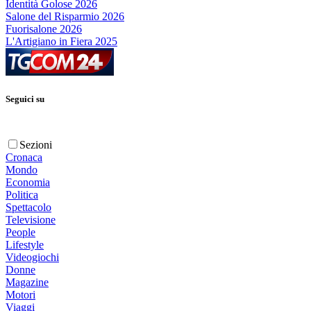
Identità Golose 2026
Salone del Risparmio 2026
Fuorisalone 2026
L'Artigiano in Fiera 2025
Seguici su
Sezioni
Cronaca
Mondo
Economia
Politica
Spettacolo
Televisione
People
Lifestyle
Videogiochi
Donne
Magazine
Motori
Viaggi