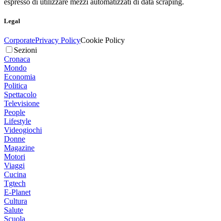
espresso di utilizzare mezzi automatizzati di data scraping.
Legal
Corporate
Privacy Policy
Cookie Policy
Sezioni
Cronaca
Mondo
Economia
Politica
Spettacolo
Televisione
People
Lifestyle
Videogiochi
Donne
Magazine
Motori
Viaggi
Cucina
Tgtech
E-Planet
Cultura
Salute
Scuola