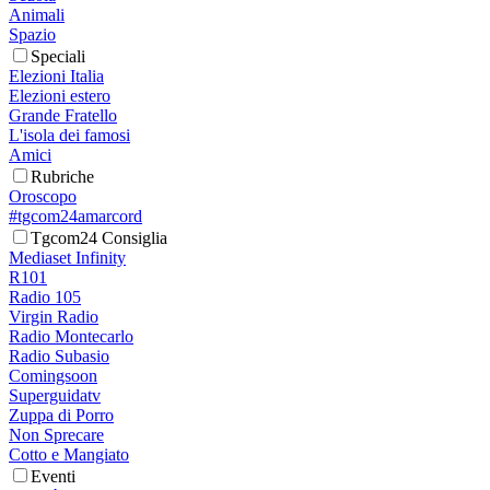
Animali
Spazio
Speciali
Elezioni Italia
Elezioni estero
Grande Fratello
L'isola dei famosi
Amici
Rubriche
Oroscopo
#tgcom24amarcord
Tgcom24 Consiglia
Mediaset Infinity
R101
Radio 105
Virgin Radio
Radio Montecarlo
Radio Subasio
Comingsoon
Superguidatv
Zuppa di Porro
Non Sprecare
Cotto e Mangiato
Eventi