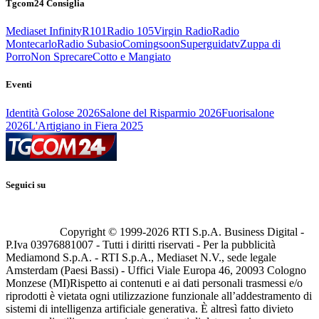
Tgcom24 Consiglia
Mediaset Infinity
R101
Radio 105
Virgin Radio
Radio
Montecarlo
Radio Subasio
Comingsoon
Superguidatv
Zuppa di
Porro
Non Sprecare
Cotto e Mangiato
Eventi
Identità Golose 2026
Salone del Risparmio 2026
Fuorisalone
2026
L'Artigiano in Fiera 2025
Seguici su
Copyright © 1999-
2026
RTI S.p.A. Business Digital -
P.Iva 03976881007 - Tutti i diritti riservati - Per la pubblicità
Mediamond S.p.A. - RTI S.p.A., Mediaset N.V., sede legale
Amsterdam (Paesi Bassi) - Uffici Viale Europa 46, 20093 Cologno
Monzese (MI)
Rispetto ai contenuti e ai dati personali trasmessi e/o
riprodotti è vietata ogni utilizzazione funzionale all’addestramento di
sistemi di intelligenza artificiale generativa. È altresì fatto divieto