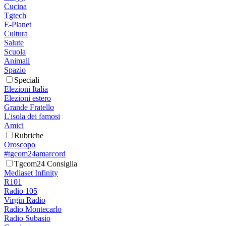
Cucina
Tgtech
E-Planet
Cultura
Salute
Scuola
Animali
Spazio
Speciali
Elezioni Italia
Elezioni estero
Grande Fratello
L'isola dei famosi
Amici
Rubriche
Oroscopo
#tgcom24amarcord
Tgcom24 Consiglia
Mediaset Infinity
R101
Radio 105
Virgin Radio
Radio Montecarlo
Radio Subasio