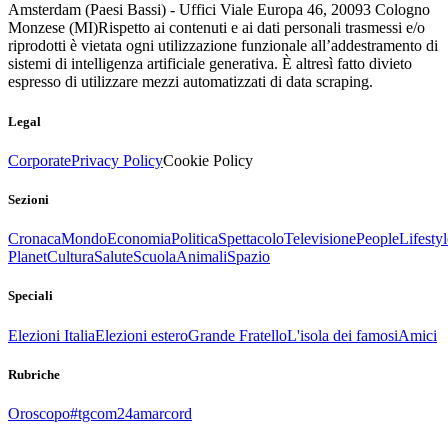
Amsterdam (Paesi Bassi) - Uffici Viale Europa 46, 20093 Cologno
Monzese (MI)
Rispetto ai contenuti e ai dati personali trasmessi e/o
riprodotti è vietata ogni utilizzazione funzionale all’addestramento di
sistemi di intelligenza artificiale generativa. È altresì fatto divieto
espresso di utilizzare mezzi automatizzati di data scraping.
Legal
Corporate
Privacy Policy
Cookie Policy
Sezioni
Cronaca
Mondo
Economia
Politica
Spettacolo
Televisione
People
Lifestyl
Planet
Cultura
Salute
Scuola
Animali
Spazio
Speciali
Elezioni Italia
Elezioni estero
Grande Fratello
L'isola dei famosi
Amici
Rubriche
Oroscopo
#tgcom24amarcord