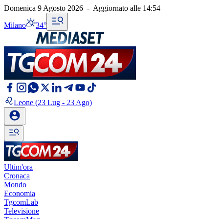
Domenica 9 Agosto 2026
-
Aggiornato alle
14:54
Milano
34°
Leone
(23 Lug - 23 Ago)
Ultim'ora
Cronaca
Mondo
Economia
TgcomLab
Televisione