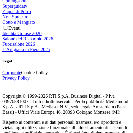
Comingsoon
Superguidatv
Zuppa di Porro
Non Sprecare
Cotto e Mangiato
Eventi
Identità Golose 2026
Salone del Risparmio 2026
Fuorisalone 2026
L'Artigiano in Fiera 2025
Legal
Corporate
Cookie Policy
Privacy Policy
Copyright © 1999-
2026
RTI S.p.A. Business Digital - P.Iva
03976881007 - Tutti i diritti riservati - Per la pubblicità Mediamond
S.p.A. - RTI S.p.A., Mediaset N.V., sede legale Amsterdam (Paesi
Bassi) - Uffici Viale Europa 46, 20093 Cologno Monzese (MI)
Rispetto ai contenuti e ai dati personali trasmessi e/o riprodotti è
vietata ogni utilizzazione funzionale all’addestramento di sistemi di
intelligenza artificiale generativa. È altresì fatto divieto espresso di