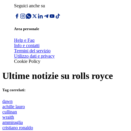
Seguici anche su
Area personale
Help e Faq
Info e contatti
Termini del servizio
Utilizzo dati e privacy
Cookie Policy
Ultime notizie su
rolls royce
Tag correlati:
dawn
achille lauro
cullinan
wraith
ammiraglia
cristiano ronaldo