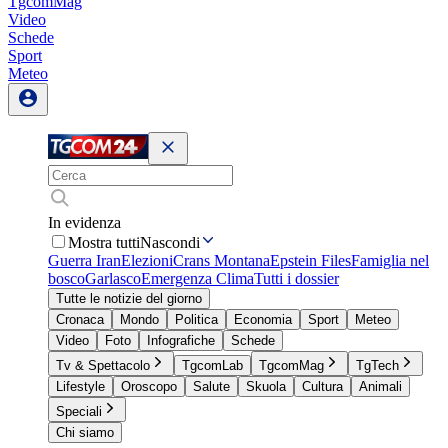
TgcomMag
Video
Schede
Sport
Meteo
In evidenza
Mostra tutti
Nascondi
Guerra Iran
Elezioni
Crans Montana
Epstein Files
Famiglia nel
bosco
Garlasco
Emergenza Clima
Tutti i dossier
Tutte le notizie del giorno
Cronaca
Mondo
Politica
Economia
Sport
Meteo
Video
Foto
Infografiche
Schede
Tv & Spettacolo
TgcomLab
TgcomMag
TgTech
Lifestyle
Oroscopo
Salute
Skuola
Cultura
Animali
Speciali
Chi siamo