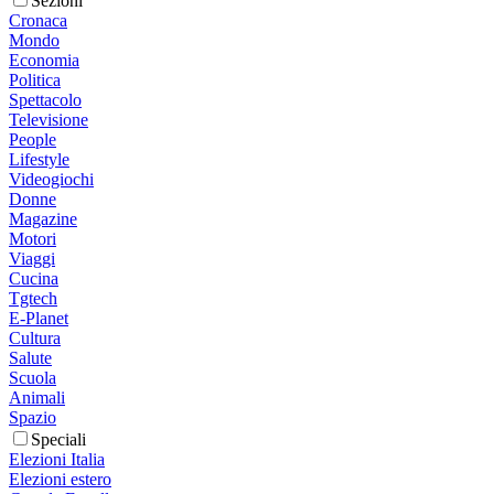
Sezioni
Cronaca
Mondo
Economia
Politica
Spettacolo
Televisione
People
Lifestyle
Videogiochi
Donne
Magazine
Motori
Viaggi
Cucina
Tgtech
E-Planet
Cultura
Salute
Scuola
Animali
Spazio
Speciali
Elezioni Italia
Elezioni estero