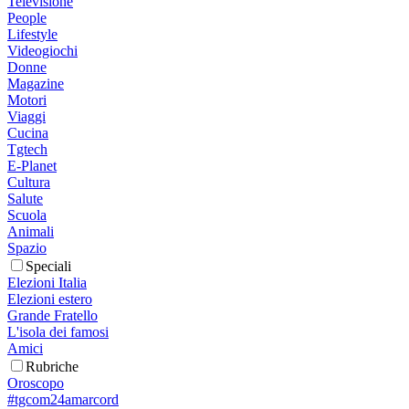
Televisione
People
Lifestyle
Videogiochi
Donne
Magazine
Motori
Viaggi
Cucina
Tgtech
E-Planet
Cultura
Salute
Scuola
Animali
Spazio
Speciali
Elezioni Italia
Elezioni estero
Grande Fratello
L'isola dei famosi
Amici
Rubriche
Oroscopo
#tgcom24amarcord