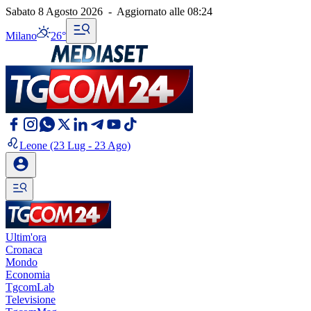
Sabato 8 Agosto 2026
-
Aggiornato alle
08:24
Milano
26°
Leone
(23 Lug - 23 Ago)
Ultim'ora
Cronaca
Mondo
Economia
TgcomLab
Televisione