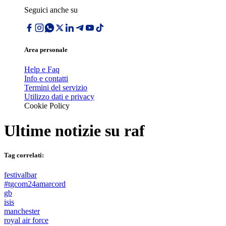
Seguici anche su
Area personale
Help e Faq
Info e contatti
Termini del servizio
Utilizzo dati e privacy
Cookie Policy
Ultime notizie su
raf
Tag correlati:
festivalbar
#tgcom24amarcord
gb
isis
manchester
royal air force