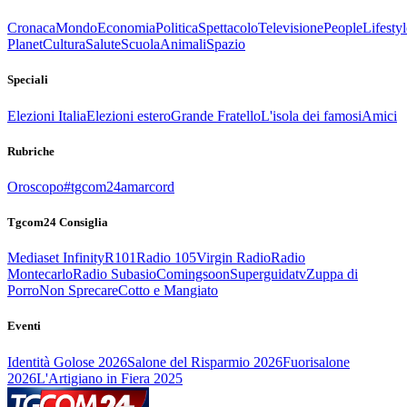
Cronaca
Mondo
Economia
Politica
Spettacolo
Televisione
People
Lifestyl
Planet
Cultura
Salute
Scuola
Animali
Spazio
Speciali
Elezioni Italia
Elezioni estero
Grande Fratello
L'isola dei famosi
Amici
Rubriche
Oroscopo
#tgcom24amarcord
Tgcom24 Consiglia
Mediaset Infinity
R101
Radio 105
Virgin Radio
Radio
Montecarlo
Radio Subasio
Comingsoon
Superguidatv
Zuppa di
Porro
Non Sprecare
Cotto e Mangiato
Eventi
Identità Golose 2026
Salone del Risparmio 2026
Fuorisalone
2026
L'Artigiano in Fiera 2025