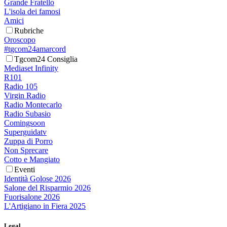
Grande Fratello
L'isola dei famosi
Amici
Rubriche
Oroscopo
#tgcom24amarcord
Tgcom24 Consiglia
Mediaset Infinity
R101
Radio 105
Virgin Radio
Radio Montecarlo
Radio Subasio
Comingsoon
Superguidatv
Zuppa di Porro
Non Sprecare
Cotto e Mangiato
Eventi
Identità Golose 2026
Salone del Risparmio 2026
Fuorisalone 2026
L'Artigiano in Fiera 2025
Legal