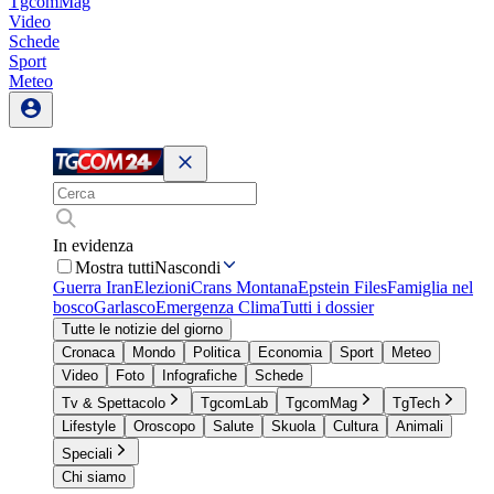
TgcomMag
Video
Schede
Sport
Meteo
In evidenza
Mostra tutti
Nascondi
Guerra Iran
Elezioni
Crans Montana
Epstein Files
Famiglia nel
bosco
Garlasco
Emergenza Clima
Tutti i dossier
Tutte le notizie del giorno
Cronaca
Mondo
Politica
Economia
Sport
Meteo
Video
Foto
Infografiche
Schede
Tv & Spettacolo
TgcomLab
TgcomMag
TgTech
Lifestyle
Oroscopo
Salute
Skuola
Cultura
Animali
Speciali
Chi siamo