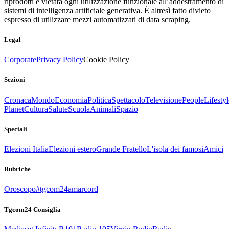
riprodotti è vietata ogni utilizzazione funzionale all’addestramento di
sistemi di intelligenza artificiale generativa. È altresì fatto divieto
espresso di utilizzare mezzi automatizzati di data scraping.
Legal
Corporate
Privacy Policy
Cookie Policy
Sezioni
Cronaca
Mondo
Economia
Politica
Spettacolo
Televisione
People
Lifestyl
Planet
Cultura
Salute
Scuola
Animali
Spazio
Speciali
Elezioni Italia
Elezioni estero
Grande Fratello
L'isola dei famosi
Amici
Rubriche
Oroscopo
#tgcom24amarcord
Tgcom24 Consiglia