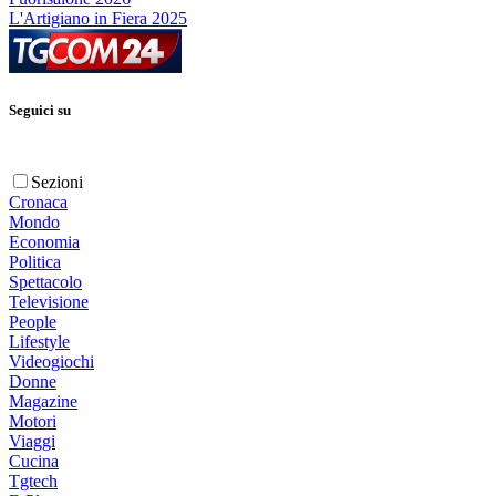
L'Artigiano in Fiera 2025
Seguici su
Sezioni
Cronaca
Mondo
Economia
Politica
Spettacolo
Televisione
People
Lifestyle
Videogiochi
Donne
Magazine
Motori
Viaggi
Cucina
Tgtech