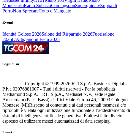
Mediaset Infinity
R101
Radio 105
Virgin Radio
Radio
Montecarlo
Radio Subasio
Comingsoon
Superguidatv
Zuppa di
Porro
Non Sprecare
Cotto e Mangiato
Eventi
Identità Golose 2026
Salone del Risparmio 2026
Fuorisalone
2026
L'Artigiano in Fiera 2025
Seguici su
Copyright © 1999-
2026
RTI S.p.A. Business Digital -
P.Iva 03976881007 - Tutti i diritti riservati - Per la pubblicità
Mediamond S.p.A. - RTI S.p.A., Mediaset N.V., sede legale
Amsterdam (Paesi Bassi) - Uffici Viale Europa 46, 20093 Cologno
Monzese (MI)
Rispetto ai contenuti e ai dati personali trasmessi e/o
riprodotti è vietata ogni utilizzazione funzionale all’addestramento di
sistemi di intelligenza artificiale generativa. È altresì fatto divieto
espresso di utilizzare mezzi automatizzati di data scraping.
Legal