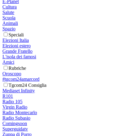
E-Planet
Cultura
Salute
Scuola
Animali
Spazio
Speciali
Elezioni Italia
Elezioni estero
Grande Fratello
L'isola dei famosi
Amici
Rubriche
Oroscopo
#tgcom24amarcord
Tgcom24 Consiglia
Mediaset Infinity
R101
Radio 105
Virgin Radio
Radio Montecarlo
Radio Subasio
Comingsoon
Superguidatv
Zuppa di Porro