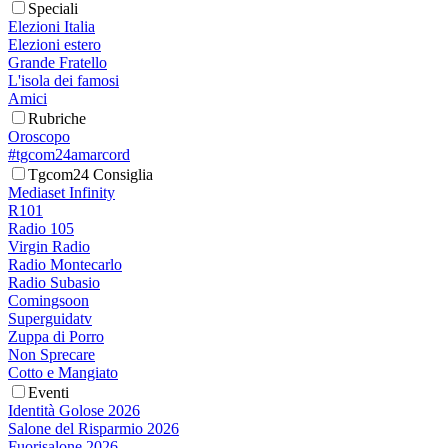
Speciali
Elezioni Italia
Elezioni estero
Grande Fratello
L'isola dei famosi
Amici
Rubriche
Oroscopo
#tgcom24amarcord
Tgcom24 Consiglia
Mediaset Infinity
R101
Radio 105
Virgin Radio
Radio Montecarlo
Radio Subasio
Comingsoon
Superguidatv
Zuppa di Porro
Non Sprecare
Cotto e Mangiato
Eventi
Identità Golose 2026
Salone del Risparmio 2026
Fuorisalone 2026