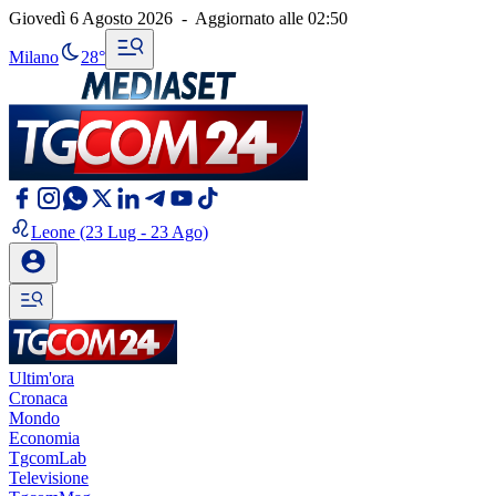
Giovedì 6 Agosto 2026
-
Aggiornato alle
02:50
Milano
28°
Leone
(23 Lug - 23 Ago)
Ultim'ora
Cronaca
Mondo
Economia
TgcomLab
Televisione