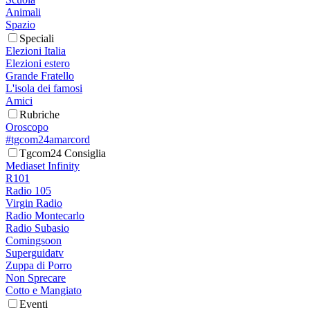
Animali
Spazio
Speciali
Elezioni Italia
Elezioni estero
Grande Fratello
L'isola dei famosi
Amici
Rubriche
Oroscopo
#tgcom24amarcord
Tgcom24 Consiglia
Mediaset Infinity
R101
Radio 105
Virgin Radio
Radio Montecarlo
Radio Subasio
Comingsoon
Superguidatv
Zuppa di Porro
Non Sprecare
Cotto e Mangiato
Eventi