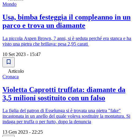
Mondo
Usa, bimba festeggia il compleanno in un
parco e trova un diamante
La piccola Aspen Brown, 7 anni, si è seduta perché era stanca e ha
visto una pietra che brillava: pesa 2,95 carati
10 Set 2023 - 15:47
Articolo
Cronaca
Violetta Caprotti truffata: diamante da
3,5 milioni sostituito con un falso
La figlia del patron di Esselunga si è trovata una pietra "fake"
incastonata in un anello del quale voleva sostituire la montatura. Si
indaga per truffa o per furto, dopo la denuncia
13 Gen 2023 - 22:25