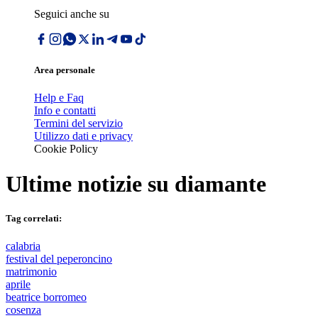
Seguici anche su
Area personale
Help e Faq
Info e contatti
Termini del servizio
Utilizzo dati e privacy
Cookie Policy
Ultime notizie su
diamante
Tag correlati:
calabria
festival del peperoncino
matrimonio
aprile
beatrice borromeo
cosenza