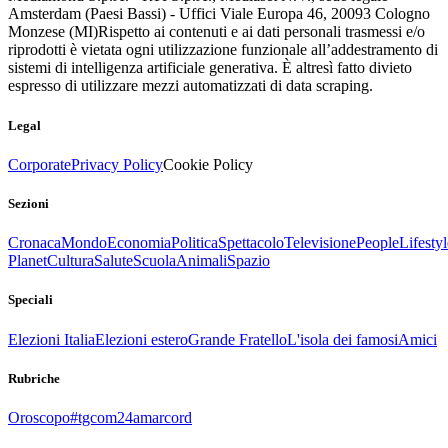
Amsterdam (Paesi Bassi) - Uffici Viale Europa 46, 20093 Cologno
Monzese (MI)
Rispetto ai contenuti e ai dati personali trasmessi e/o
riprodotti è vietata ogni utilizzazione funzionale all’addestramento di
sistemi di intelligenza artificiale generativa. È altresì fatto divieto
espresso di utilizzare mezzi automatizzati di data scraping.
Legal
Corporate
Privacy Policy
Cookie Policy
Sezioni
Cronaca
Mondo
Economia
Politica
Spettacolo
Televisione
People
Lifestyl
Planet
Cultura
Salute
Scuola
Animali
Spazio
Speciali
Elezioni Italia
Elezioni estero
Grande Fratello
L'isola dei famosi
Amici
Rubriche
Oroscopo
#tgcom24amarcord