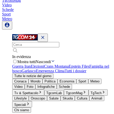
TgcomMag
Video
Schede
Sport
Meteo
In evidenza
Mostra tutti
Nascondi
Guerra Iran
Elezioni
Crans Montana
Epstein Files
Famiglia nel
bosco
Garlasco
Emergenza Clima
Tutti i dossier
Tutte le notizie del giorno
Cronaca
Mondo
Politica
Economia
Sport
Meteo
Video
Foto
Infografiche
Schede
Tv & Spettacolo
TgcomLab
TgcomMag
TgTech
Lifestyle
Oroscopo
Salute
Skuola
Cultura
Animali
Speciali
Chi siamo