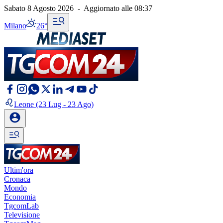
Sabato 8 Agosto 2026
-
Aggiornato alle
08:37
Milano
26°
Leone
(23 Lug - 23 Ago)
Ultim'ora
Cronaca
Mondo
Economia
TgcomLab
Televisione