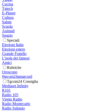
Cucina
Tgtech
E-Planet
Cultura
Salute
Scuola
Animali
Spazio
Speciali
Elezioni Italia
Elezioni estero
Grande Fratello
L'isola dei famosi
Amici
Rubriche
Oroscopo
#tgcom24amarcord
Tgcom24 Consiglia
Mediaset Infinity
R101
Radio 105
Virgin Radio
Radio Montecarlo
Radio Subasio