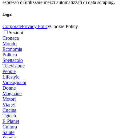
espresso di utilizzare mezzi automatizzati di data scraping.
Legal
Corporate
Privacy Policy
Cookie Policy
Sezioni
Cronaca
Mondo
Economia
Politica
Spettacolo
Televisione
People
Lifestyle
Videogiochi
Donne
Magazine
Motori
Viaggi
Cucina
Tgtech
E-Planet
Cultura
Salute
Scuola