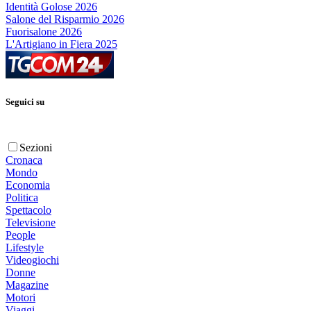
Identità Golose 2026
Salone del Risparmio 2026
Fuorisalone 2026
L'Artigiano in Fiera 2025
Seguici su
Sezioni
Cronaca
Mondo
Economia
Politica
Spettacolo
Televisione
People
Lifestyle
Videogiochi
Donne
Magazine
Motori
Viaggi