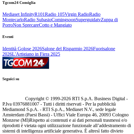
Tgcom24 Consiglia
Mediaset Infinity
R101
Radio 105
Virgin Radio
Radio
Montecarlo
Radio Subasio
Comingsoon
Superguidatv
Zuppa di
Porro
Non Sprecare
Cotto e Mangiato
Eventi
Identità Golose 2026
Salone del Risparmio 2026
Fuorisalone
2026
L'Artigiano in Fiera 2025
Seguici su
Copyright © 1999-
2026
RTI S.p.A. Business Digital -
P.Iva 03976881007 - Tutti i diritti riservati - Per la pubblicità
Mediamond S.p.A. - RTI S.p.A., Mediaset N.V., sede legale
Amsterdam (Paesi Bassi) - Uffici Viale Europa 46, 20093 Cologno
Monzese (MI)
Rispetto ai contenuti e ai dati personali trasmessi e/o
riprodotti è vietata ogni utilizzazione funzionale all’addestramento di
sistemi di intelligenza artificiale generativa. È altresì fatto divieto