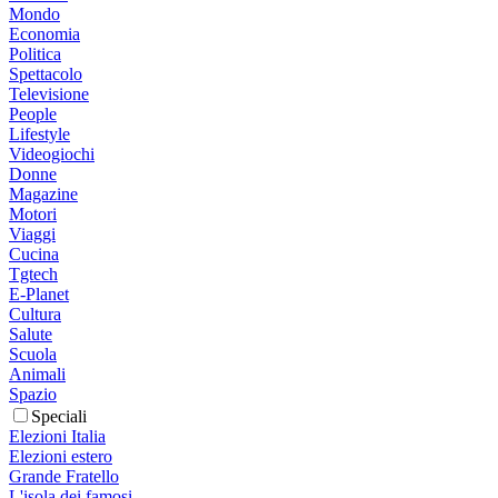
Mondo
Economia
Politica
Spettacolo
Televisione
People
Lifestyle
Videogiochi
Donne
Magazine
Motori
Viaggi
Cucina
Tgtech
E-Planet
Cultura
Salute
Scuola
Animali
Spazio
Speciali
Elezioni Italia
Elezioni estero
Grande Fratello
L'isola dei famosi