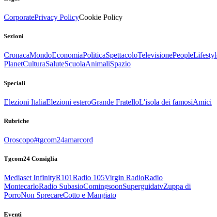
Corporate
Privacy Policy
Cookie Policy
Sezioni
Cronaca
Mondo
Economia
Politica
Spettacolo
Televisione
People
Lifestyl
Planet
Cultura
Salute
Scuola
Animali
Spazio
Speciali
Elezioni Italia
Elezioni estero
Grande Fratello
L'isola dei famosi
Amici
Rubriche
Oroscopo
#tgcom24amarcord
Tgcom24 Consiglia
Mediaset Infinity
R101
Radio 105
Virgin Radio
Radio
Montecarlo
Radio Subasio
Comingsoon
Superguidatv
Zuppa di
Porro
Non Sprecare
Cotto e Mangiato
Eventi