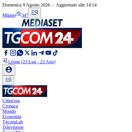
Domenica 9 Agosto 2026
-
Aggiornato alle
14:14
Milano
34°
Leone
(23 Lug - 23 Ago)
Ultim'ora
Cronaca
Mondo
Economia
TgcomLab
Televisione