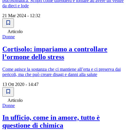
psicosomatica. Scopri come difenderti e tornare ad avere un ventre
da dieci e lode
21 Mar 2024 - 12:32
Articolo
Donne
Cortisolo: impariamo a controllare
l’ormone dello stress
Come agisce la sostanza che ci mantiene all’erta e ci preserva dai
pericoli, ma che può creare disagi e danni alla salute
13 Ott 2020 - 14:47
Articolo
Donne
In ufficio, come in amore, tutto è
questione di chimica