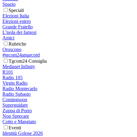
Spazio
Speciali
Elezioni Italia
Elezioni estero
Grande Fratello
L'isola dei famosi
Amici
Rubriche
Oroscopo
#tgcom24amarcord
Tgcom24 Consiglia
Mediaset Infinity
R101
Radio 105
Virgin Radio
Radio Montecarlo
Radio Subasio
Comingsoon
Superguidatv
Zuppa di Porro
Non Sprecare
Cotto e Mangiato
Eventi
Identità Golose 2026