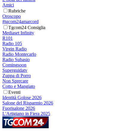
Amici
Rubriche
Oroscopo
#tgcom24amarcord
Tgcom24 Consiglia
Mediaset Infinity
R101
Radio 105
Virgin Radio
Radio Montecarlo
Radio Subasio
Comingsoon
Superguidatv
Zuppa di Porro
Non Sprecare
Cotto e Mangiato
Eventi
Identità Golose 2026
Salone del Risparmio 2026
Fuorisalone 2026
L'Artigiano in Fiera 2025