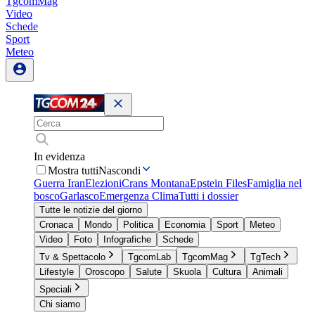
TgcomMag
Video
Schede
Sport
Meteo
In evidenza
Mostra tutti
Nascondi
Guerra Iran
Elezioni
Crans Montana
Epstein Files
Famiglia nel
bosco
Garlasco
Emergenza Clima
Tutti i dossier
Tutte le notizie del giorno
Cronaca
Mondo
Politica
Economia
Sport
Meteo
Video
Foto
Infografiche
Schede
Tv & Spettacolo
TgcomLab
TgcomMag
TgTech
Lifestyle
Oroscopo
Salute
Skuola
Cultura
Animali
Speciali
Chi siamo