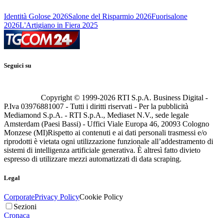
Identità Golose 2026
Salone del Risparmio 2026
Fuorisalone
2026
L'Artigiano in Fiera 2025
Seguici su
Copyright © 1999-
2026
RTI S.p.A. Business Digital -
P.Iva 03976881007 - Tutti i diritti riservati - Per la pubblicità
Mediamond S.p.A. - RTI S.p.A., Mediaset N.V., sede legale
Amsterdam (Paesi Bassi) - Uffici Viale Europa 46, 20093 Cologno
Monzese (MI)
Rispetto ai contenuti e ai dati personali trasmessi e/o
riprodotti è vietata ogni utilizzazione funzionale all’addestramento di
sistemi di intelligenza artificiale generativa. È altresì fatto divieto
espresso di utilizzare mezzi automatizzati di data scraping.
Legal
Corporate
Privacy Policy
Cookie Policy
Sezioni
Cronaca