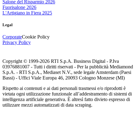
Salone del Risparmio 2026
Fuorisalone 2026
L'Artigiano in Fiera 2025
Legal
Corporate
Cookie Policy
Privacy Policy
Copyright © 1999-
2026
RTI S.p.A. Business Digital - P.Iva
03976881007 - Tutti i diritti riservati - Per la pubblicità Mediamond
S.p.A. - RTI S.p.A., Mediaset N.V., sede legale Amsterdam (Paesi
Bassi) - Uffici Viale Europa 46, 20093 Cologno Monzese (MI)
Rispetto ai contenuti e ai dati personali trasmessi e/o riprodotti è
vietata ogni utilizzazione funzionale all’addestramento di sistemi di
intelligenza artificiale generativa. È altresì fatto divieto espresso di
utilizzare mezzi automatizzati di data scraping.