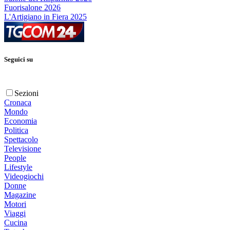
Fuorisalone 2026
L'Artigiano in Fiera 2025
Seguici su
Sezioni
Cronaca
Mondo
Economia
Politica
Spettacolo
Televisione
People
Lifestyle
Videogiochi
Donne
Magazine
Motori
Viaggi
Cucina