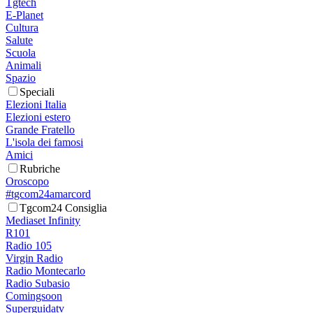
Tgtech
E-Planet
Cultura
Salute
Scuola
Animali
Spazio
Speciali
Elezioni Italia
Elezioni estero
Grande Fratello
L'isola dei famosi
Amici
Rubriche
Oroscopo
#tgcom24amarcord
Tgcom24 Consiglia
Mediaset Infinity
R101
Radio 105
Virgin Radio
Radio Montecarlo
Radio Subasio
Comingsoon
Superguidatv