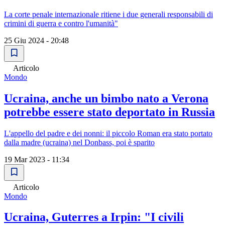
La corte penale internazionale ritiene i due generali responsabili di
crimini di guerra e contro l'umanità"
25 Giu 2024 - 20:48
Articolo
Mondo
Ucraina, anche un bimbo nato a Verona
potrebbe essere stato deportato in Russia
L'appello del padre e dei nonni: il piccolo Roman era stato portato
dalla madre (ucraina) nel Donbass, poi è sparito
19 Mar 2023 - 11:34
Articolo
Mondo
Ucraina, Guterres a Irpin: "I civili