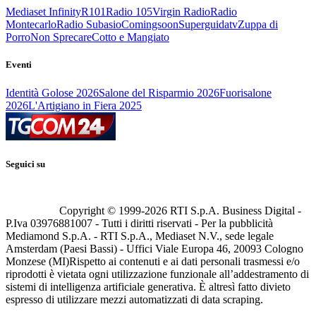
Mediaset Infinity
R101
Radio 105
Virgin Radio
Radio
Montecarlo
Radio Subasio
Comingsoon
Superguidatv
Zuppa di
Porro
Non Sprecare
Cotto e Mangiato
Eventi
Identità Golose 2026
Salone del Risparmio 2026
Fuorisalone
2026
L'Artigiano in Fiera 2025
Seguici su
Copyright © 1999-
2026
RTI S.p.A. Business Digital -
P.Iva 03976881007 - Tutti i diritti riservati - Per la pubblicità
Mediamond S.p.A. - RTI S.p.A., Mediaset N.V., sede legale
Amsterdam (Paesi Bassi) - Uffici Viale Europa 46, 20093 Cologno
Monzese (MI)
Rispetto ai contenuti e ai dati personali trasmessi e/o
riprodotti è vietata ogni utilizzazione funzionale all’addestramento di
sistemi di intelligenza artificiale generativa. È altresì fatto divieto
espresso di utilizzare mezzi automatizzati di data scraping.