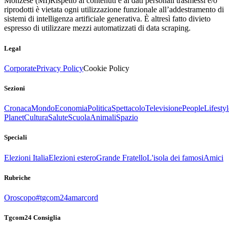
Monzese (MI)
Rispetto ai contenuti e ai dati personali trasmessi e/o
riprodotti è vietata ogni utilizzazione funzionale all’addestramento di
sistemi di intelligenza artificiale generativa. È altresì fatto divieto
espresso di utilizzare mezzi automatizzati di data scraping.
Legal
Corporate
Privacy Policy
Cookie Policy
Sezioni
Cronaca
Mondo
Economia
Politica
Spettacolo
Televisione
People
Lifestyl
Planet
Cultura
Salute
Scuola
Animali
Spazio
Speciali
Elezioni Italia
Elezioni estero
Grande Fratello
L'isola dei famosi
Amici
Rubriche
Oroscopo
#tgcom24amarcord
Tgcom24 Consiglia