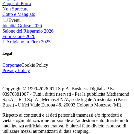
Zuppa di Porro
Non Sprecare
Cotto e Mangiato
Eventi
Identità Golose 2026
Salone del Risparmio 2026
Fuorisalone 2026
L'Artigiano in Fiera 2025
Legal
Corporate
Cookie Policy
Privacy Policy
Copyright © 1999-
2026
RTI S.p.A. Business Digital - P.Iva
03976881007 - Tutti i diritti riservati - Per la pubblicità Mediamond
S.p.A. - RTI S.p.A., Mediaset N.V., sede legale Amsterdam (Paesi
Bassi) - Uffici Viale Europa 46, 20093 Cologno Monzese (MI)
Rispetto ai contenuti e ai dati personali trasmessi e/o riprodotti è
vietata ogni utilizzazione funzionale all’addestramento di sistemi di
intelligenza artificiale generativa. È altresì fatto divieto espresso di
utilizzare mezzi automatizzati di data scraping.