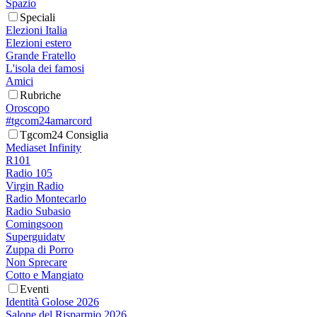
Spazio
Speciali
Elezioni Italia
Elezioni estero
Grande Fratello
L'isola dei famosi
Amici
Rubriche
Oroscopo
#tgcom24amarcord
Tgcom24 Consiglia
Mediaset Infinity
R101
Radio 105
Virgin Radio
Radio Montecarlo
Radio Subasio
Comingsoon
Superguidatv
Zuppa di Porro
Non Sprecare
Cotto e Mangiato
Eventi
Identità Golose 2026
Salone del Risparmio 2026