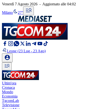
Venerdì 7 Agosto 2026
-
Aggiornato alle
04:02
Milano
27°
Leone
(23 Lug - 23 Ago)
Ultim'ora
Cronaca
Mondo
Economia
TgcomLab
Televisione