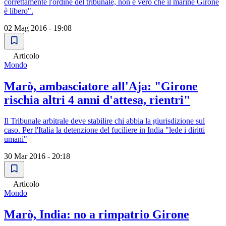
correttamente l'ordine del tribunale, non è vero che il marine Girone
è libero".
02 Mag 2016 - 19:08
Articolo
Mondo
Marò, ambasciatore all'Aja: "Girone
rischia altri 4 anni d'attesa, rientri"
Il Tribunale arbitrale deve stabilire chi abbia la giurisdizione sul
caso. Per l'Italia la detenzione del fuciliere in India "lede i diritti
umani"
30 Mar 2016 - 20:18
Articolo
Mondo
Marò, India: no a rimpatrio Girone