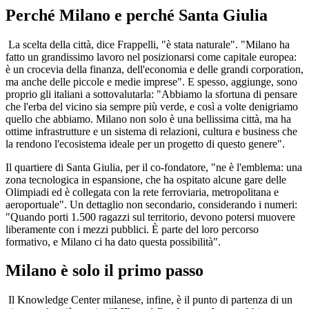
Perché Milano e perché Santa Giulia
La scelta della città, dice Frappelli, "è stata naturale". "Milano ha
fatto un grandissimo lavoro nel posizionarsi come capitale europea:
è un crocevia della finanza, dell'economia e delle grandi corporation,
ma anche delle piccole e medie imprese". E spesso, aggiunge, sono
proprio gli italiani a sottovalutarla: "Abbiamo la sfortuna di pensare
che l'erba del vicino sia sempre più verde, e così a volte denigriamo
quello che abbiamo. Milano non solo è una bellissima città, ma ha
ottime infrastrutture e un sistema di relazioni, cultura e business che
la rendono l'ecosistema ideale per un progetto di questo genere".
Il quartiere di Santa Giulia, per il co-fondatore, "ne è l'emblema: una
zona tecnologica in espansione, che ha ospitato alcune gare delle
Olimpiadi ed è collegata con la rete ferroviaria, metropolitana e
aeroportuale". Un dettaglio non secondario, considerando i numeri:
"Quando porti 1.500 ragazzi sul territorio, devono potersi muovere
liberamente con i mezzi pubblici. È parte del loro percorso
formativo, e Milano ci ha dato questa possibilità".
Milano è solo il primo passo
Il Knowledge Center milanese, infine, è il punto di partenza di un