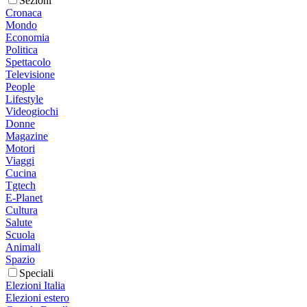
Sezioni
Cronaca
Mondo
Economia
Politica
Spettacolo
Televisione
People
Lifestyle
Videogiochi
Donne
Magazine
Motori
Viaggi
Cucina
Tgtech
E-Planet
Cultura
Salute
Scuola
Animali
Spazio
Speciali
Elezioni Italia
Elezioni estero