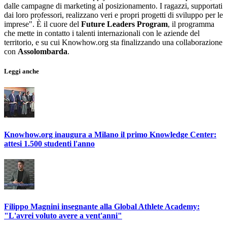
dalle campagne di marketing al posizionamento. I ragazzi, supportati
dai loro professori, realizzano veri e propri progetti di sviluppo per le
imprese". È il cuore del
Future Leaders Program
, il programma
che mette in contatto i talenti internazionali con le aziende del
territorio, e su cui Knowhow.org sta finalizzando una collaborazione
con
Assolombarda
.
Leggi anche
Knowhow.org inaugura a Milano il primo Knowledge Center:
attesi 1.500 studenti l'anno
Filippo Magnini insegnante alla Global Athlete Academy:
"L'avrei voluto avere a vent'anni"