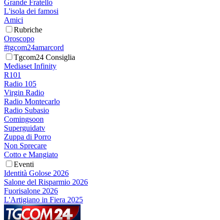
Grande Fratello
L'isola dei famosi
Amici
Rubriche
Oroscopo
#tgcom24amarcord
Tgcom24 Consiglia
Mediaset Infinity
R101
Radio 105
Virgin Radio
Radio Montecarlo
Radio Subasio
Comingsoon
Superguidatv
Zuppa di Porro
Non Sprecare
Cotto e Mangiato
Eventi
Identità Golose 2026
Salone del Risparmio 2026
Fuorisalone 2026
L'Artigiano in Fiera 2025