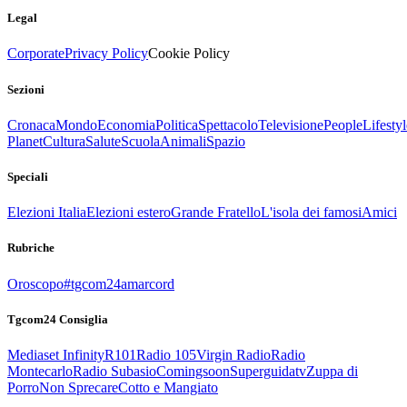
Legal
Corporate
Privacy Policy
Cookie Policy
Sezioni
Cronaca
Mondo
Economia
Politica
Spettacolo
Televisione
People
Lifestyl
Planet
Cultura
Salute
Scuola
Animali
Spazio
Speciali
Elezioni Italia
Elezioni estero
Grande Fratello
L'isola dei famosi
Amici
Rubriche
Oroscopo
#tgcom24amarcord
Tgcom24 Consiglia
Mediaset Infinity
R101
Radio 105
Virgin Radio
Radio
Montecarlo
Radio Subasio
Comingsoon
Superguidatv
Zuppa di
Porro
Non Sprecare
Cotto e Mangiato