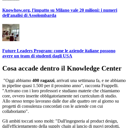
Knowhow.org, l'impatto su Milano vale 20 milioni: i numeri
dell'analisi di Assolombarda
Future Leaders Program: come le aziende italiane possono
avere un team di studenti dagli USA
Cosa accade dentro il Knowledge Center
"Oggi abbiamo
400 ragazzi
, arrivati una settimana fa, e ne abbiamo
in pipeline quasi 1.500 per il prossimo anno", racconta Frappelli.
"Arrivano con i loro professori e studiano materie che chiamiamo
core, ovvero inserite obbligatoriamente nei curriculum di studio.
Allo stesso tempo lavorano dalle due alle quattro ore al giorno su
progetti di consulenza concordati con le aziende con cui
collaboriamo".
Gli ambiti toccati sono molti: "Dall'ingegneria al product design,
dall'efficientamento della supply chain al lancio di nuovi prodotti,