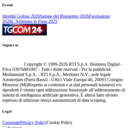
Eventi
Identità Golose 2026
Salone del Risparmio 2026
Fuorisalone
2026
L'Artigiano in Fiera 2025
Seguici su
Copyright © 1999-
2026
RTI S.p.A. Business Digital -
P.Iva 03976881007 - Tutti i diritti riservati - Per la pubblicità
Mediamond S.p.A. - RTI S.p.A., Mediaset N.V., sede legale
Amsterdam (Paesi Bassi) - Uffici Viale Europa 46, 20093 Cologno
Monzese (MI)
Rispetto ai contenuti e ai dati personali trasmessi e/o
riprodotti è vietata ogni utilizzazione funzionale all’addestramento di
sistemi di intelligenza artificiale generativa. È altresì fatto divieto
espresso di utilizzare mezzi automatizzati di data scraping.
Legal
Corporate
Privacy Policy
Cookie Policy