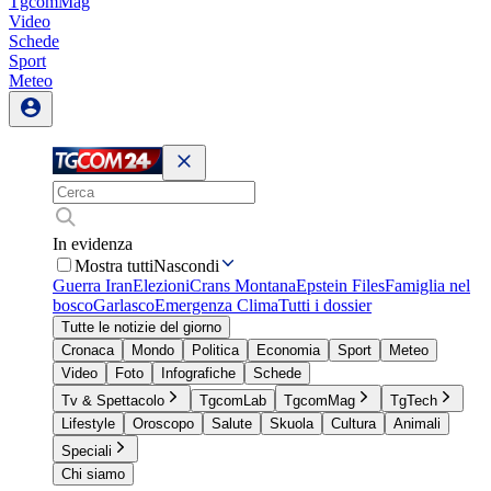
TgcomMag
Video
Schede
Sport
Meteo
In evidenza
Mostra tutti
Nascondi
Guerra Iran
Elezioni
Crans Montana
Epstein Files
Famiglia nel
bosco
Garlasco
Emergenza Clima
Tutti i dossier
Tutte le notizie del giorno
Cronaca
Mondo
Politica
Economia
Sport
Meteo
Video
Foto
Infografiche
Schede
Tv & Spettacolo
TgcomLab
TgcomMag
TgTech
Lifestyle
Oroscopo
Salute
Skuola
Cultura
Animali
Speciali
Chi siamo