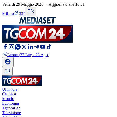
Venerdì 29 Maggio 2026
-
Aggiornato alle
16:31
Milano
33°
Leone
(23 Lug - 23 Ago)
Ultim'ora
Cronaca
Mondo
Economia
TgcomLab
Televisione