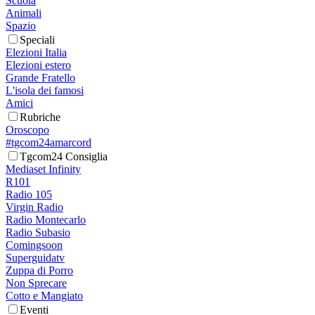
Scuola
Animali
Spazio
Speciali
Elezioni Italia
Elezioni estero
Grande Fratello
L'isola dei famosi
Amici
Rubriche
Oroscopo
#tgcom24amarcord
Tgcom24 Consiglia
Mediaset Infinity
R101
Radio 105
Virgin Radio
Radio Montecarlo
Radio Subasio
Comingsoon
Superguidatv
Zuppa di Porro
Non Sprecare
Cotto e Mangiato
Eventi