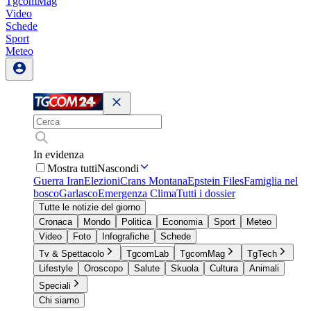
TgcomMag
Video
Schede
Sport
Meteo
In evidenza
Mostra tutti
Nascondi
Guerra Iran
Elezioni
Crans Montana
Epstein Files
Famiglia nel
bosco
Garlasco
Emergenza Clima
Tutti i dossier
Tutte le notizie del giorno
Cronaca
Mondo
Politica
Economia
Sport
Meteo
Video
Foto
Infografiche
Schede
Tv & Spettacolo
TgcomLab
TgcomMag
TgTech
Lifestyle
Oroscopo
Salute
Skuola
Cultura
Animali
Speciali
Chi siamo