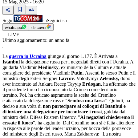
15 Mag 2025 - 16:20
Segui
su
Seguici su
whatsapp
discover
LIVE
Ultimo aggiornamento:
un anno fa
La
guerra in Ucraina
giunge al giorno 1.177. È Arrivata a
Istanbul
la delegazione russa per i negoziati diretti con l'Ucraina. A
guidarla Vladimir
Medinsky
, ex ministro della Cultura e attuale
consigliere del presidente Vladimir
Putin.
Assenti lo stesso Putin e il
ministro degli Esteri Serghei
Lavrov
. Volodymyr
Zelensky,
dopo
aver incontrato ad Ankara
Recep Tayyip
Erdogan,
ha affermato che
il presidente turco ha riconosciuto la Crimea come territorio
ucraino. Poi, ha
criticato aspramente la scelta del Cremlino
e attaccato la delegazione russa: "
Sembra una farsa
". Quindi, ha
deciso a sua volta di
non partecipare ai colloqui di Istanbul e
di inviare una delegazione per incontrare i russi
, guidata dal
ministro della Difesa Rustem Umerov. "
Ai negoziati chiederemo il
cessate il fuoco
", ha aggiunto. Dal Cremlino non si è fatta attendere
la risposta alle parole del leader ucraino, per bocca della portavoce
del ministero degli Esteri russo, Maria Zakharova: "La nostra