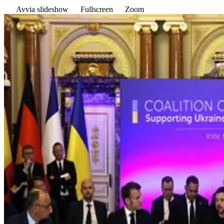
Avvia slideshow
Fullscreen
Zoom