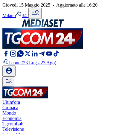
Giovedì 15 Maggio 2025
-
Aggiornato alle
16:20
Milano
34°
Leone
(23 Lug - 23 Ago)
Ultim'ora
Cronaca
Mondo
Economia
TgcomLab
Televisione