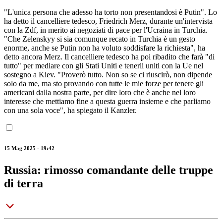
"L'unica persona che adesso ha torto non presentandosi è Putin". Lo
ha detto il cancelliere tedesco, Friedrich Merz, durante un'intervista
con la Zdf, in merito ai negoziati di pace per l'Ucraina in Turchia.
"Che Zelenskyy si sia comunque recato in Turchia è un gesto
enorme, anche se Putin non ha voluto soddisfare la richiesta", ha
detto ancora Merz. Il cancelliere tedesco ha poi ribadito che farà "di
tutto" per mediare con gli Stati Uniti e tenerli uniti con la Ue nel
sostegno a Kiev. "Proverò tutto. Non so se ci riuscirò, non dipende
solo da me, ma sto provando con tutte le mie forze per tenere gli
americani dalla nostra parte, per dire loro che è anche nel loro
interesse che mettiamo fine a questa guerra insieme e che parliamo
con una sola voce", ha spiegato il Kanzler.
15 Mag 2025 - 19:42
Russia: rimosso comandante delle truppe
di terra