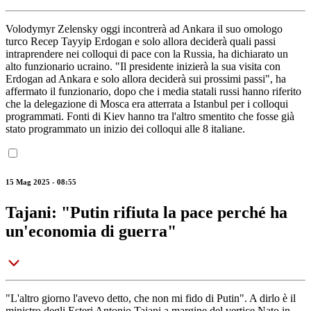
Volodymyr Zelensky oggi incontrerà ad Ankara il suo omologo
turco Recep Tayyip Erdogan e solo allora deciderà quali passi
intraprendere nei colloqui di pace con la Russia, ha dichiarato un
alto funzionario ucraino. "Il presidente inizierà la sua visita con
Erdogan ad Ankara e solo allora deciderà sui prossimi passi", ha
affermato il funzionario, dopo che i media statali russi hanno riferito
che la delegazione di Mosca era atterrata a Istanbul per i colloqui
programmati. Fonti di Kiev hanno tra l'altro smentito che fosse già
stato programmato un inizio dei colloqui alle 8 italiane.
15 Mag 2025 - 08:55
Tajani: "Putin rifiuta la pace perché ha
un'economia di guerra"
"L'altro giorno l'avevo detto, che non mi fido di Putin". A dirlo è il
ministro degli Esteri Antonio Tajani a margine del vertice Nato in