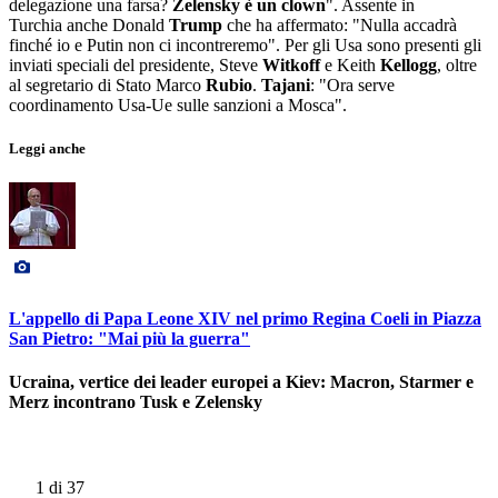
delegazione una farsa?
Zelensky è un clown
". Assente in
Turchia anche Donald
Trump
che ha affermato: "Nulla accadrà
finché io e Putin non ci incontreremo". Per gli Usa sono presenti gli
inviati speciali del presidente, Steve
Witkoff
e Keith
Kellogg
, oltre
al segretario di Stato Marco
Rubio
.
Tajani
: "Ora serve
coordinamento Usa-Ue sulle sanzioni a Mosca".
Leggi anche
L'appello di Papa Leone XIV nel primo Regina Coeli in Piazza
San Pietro: "Mai più la guerra"
Ucraina, vertice dei leader europei a Kiev: Macron, Starmer e
Merz incontrano Tusk e Zelensky
1
di 37