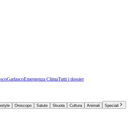
osco
Garlasco
Emergenza Clima
Tutti i dossier
estyle
Oroscopo
Salute
Skuola
Cultura
Animali
Speciali