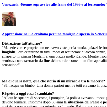
Venezuela, 46enne sopravvive alle frane del 1999 e al terremoto:
Apprensione nel Salernitano per una famiglia dispersa in Venezu
Distruzione tutt'attorno?
"Macerie vere e proprie non ne avevo viste per la strada, palazzi lesion
inagibile
; loro cercarono in tutti i modi di recuperare qualcosa dentro
all'aperto, in piazza Montanira, una piazza molto grande. Mentre i socc
sembrava
uno scenario da fine del mondo
, come in un film apocalit
sensazione".
Ma di quella notte, qualche storia di un miracolo tra le macerie?
"Sì, nacque un bimbo. Una donna partorì mentre tutti eravamo in pia
Rispetto a oggi cosa è cambiato?
"Allora le squadre di soccorso, i pompieri, la polizia avevano i mezzi
devono fermarsi. Insomma dopo 60 anni
la situazione del Paese è p
così ricca non accettava una miseria così grande. Poi non so cosa su