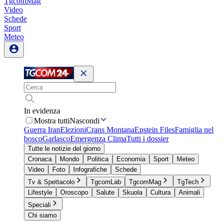
TgcomMag
Video
Schede
Sport
Meteo
In evidenza
Mostra tutti
Nascondi
Guerra Iran
Elezioni
Crans Montana
Epstein Files
Famiglia nel
bosco
Garlasco
Emergenza Clima
Tutti i dossier
Tutte le notizie del giorno
Cronaca
Mondo
Politica
Economia
Sport
Meteo
Video
Foto
Infografiche
Schede
Tv & Spettacolo
TgcomLab
TgcomMag
TgTech
Lifestyle
Oroscopo
Salute
Skuola
Cultura
Animali
Speciali
Chi siamo