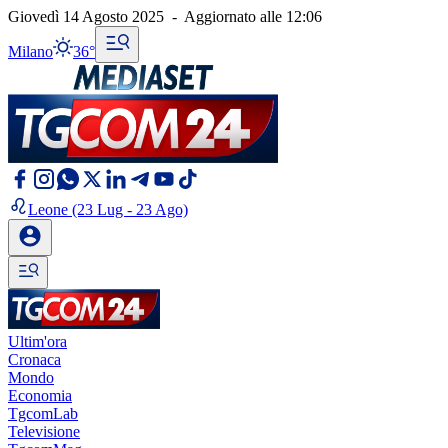
Giovedì 14 Agosto 2025
-
Aggiornato alle
12:06
Milano
36°
Leone
(23 Lug - 23 Ago)
Ultim'ora
Cronaca
Mondo
Economia
TgcomLab
Televisione