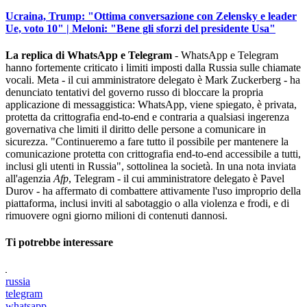
Ucraina, Trump: "Ottima conversazione con Zelensky e leader
Ue, voto 10" | Meloni: "Bene gli sforzi del presidente Usa"
La replica di WhatsApp e Telegram
- WhatsApp e Telegram
hanno fortemente criticato i limiti imposti dalla Russia sulle chiamate
vocali. Meta - il cui amministratore delegato è Mark Zuckerberg - ha
denunciato tentativi del governo russo di bloccare la propria
applicazione di messaggistica: WhatsApp, viene spiegato, è privata,
protetta da crittografia end-to-end e contraria a qualsiasi ingerenza
governativa che limiti il diritto delle persone a comunicare in
sicurezza. "Continueremo a fare tutto il possibile per mantenere la
comunicazione protetta con crittografia end-to-end accessibile a tutti,
inclusi gli utenti in Russia", sottolinea la società. In una nota inviata
all'agenzia
Afp
, Telegram - il cui amministratore delegato è Pavel
Durov - ha affermato di combattere attivamente l'uso improprio della
piattaforma, inclusi inviti al sabotaggio o alla violenza e frodi, e di
rimuovere ogni giorno milioni di contenuti dannosi.
Ti potrebbe interessare
russia
telegram
whatsapp