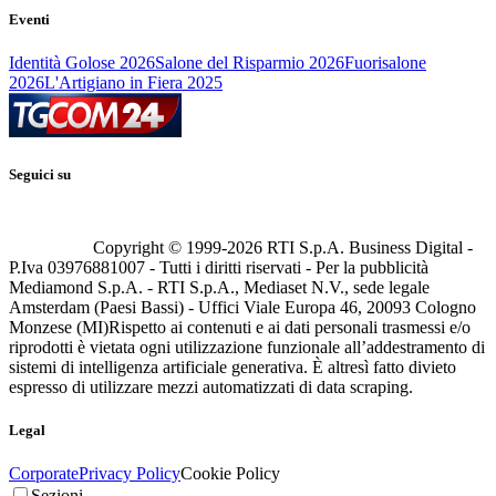
Eventi
Identità Golose 2026
Salone del Risparmio 2026
Fuorisalone
2026
L'Artigiano in Fiera 2025
Seguici su
Copyright © 1999-
2026
RTI S.p.A. Business Digital -
P.Iva 03976881007 - Tutti i diritti riservati - Per la pubblicità
Mediamond S.p.A. - RTI S.p.A., Mediaset N.V., sede legale
Amsterdam (Paesi Bassi) - Uffici Viale Europa 46, 20093 Cologno
Monzese (MI)
Rispetto ai contenuti e ai dati personali trasmessi e/o
riprodotti è vietata ogni utilizzazione funzionale all’addestramento di
sistemi di intelligenza artificiale generativa. È altresì fatto divieto
espresso di utilizzare mezzi automatizzati di data scraping.
Legal
Corporate
Privacy Policy
Cookie Policy
Sezioni