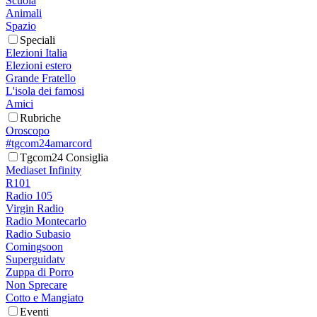
Scuola
Animali
Spazio
Speciali
Elezioni Italia
Elezioni estero
Grande Fratello
L'isola dei famosi
Amici
Rubriche
Oroscopo
#tgcom24amarcord
Tgcom24 Consiglia
Mediaset Infinity
R101
Radio 105
Virgin Radio
Radio Montecarlo
Radio Subasio
Comingsoon
Superguidatv
Zuppa di Porro
Non Sprecare
Cotto e Mangiato
Eventi