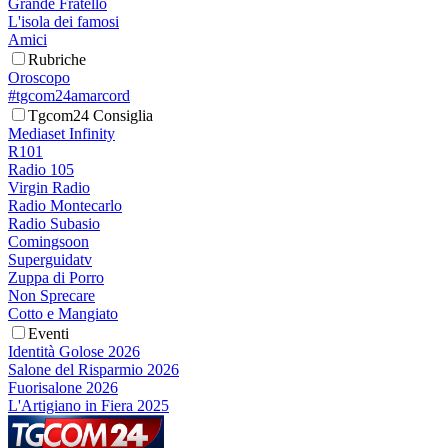
Grande Fratello
L'isola dei famosi
Amici
Rubriche
Oroscopo
#tgcom24amarcord
Tgcom24 Consiglia
Mediaset Infinity
R101
Radio 105
Virgin Radio
Radio Montecarlo
Radio Subasio
Comingsoon
Superguidatv
Zuppa di Porro
Non Sprecare
Cotto e Mangiato
Eventi
Identità Golose 2026
Salone del Risparmio 2026
Fuorisalone 2026
L'Artigiano in Fiera 2025