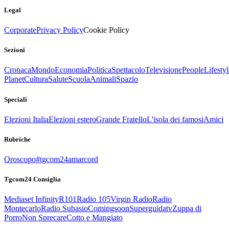
Legal
Corporate
Privacy Policy
Cookie Policy
Sezioni
Cronaca
Mondo
Economia
Politica
Spettacolo
Televisione
People
Lifestyl
Planet
Cultura
Salute
Scuola
Animali
Spazio
Speciali
Elezioni Italia
Elezioni estero
Grande Fratello
L'isola dei famosi
Amici
Rubriche
Oroscopo
#tgcom24amarcord
Tgcom24 Consiglia
Mediaset Infinity
R101
Radio 105
Virgin Radio
Radio
Montecarlo
Radio Subasio
Comingsoon
Superguidatv
Zuppa di
Porro
Non Sprecare
Cotto e Mangiato