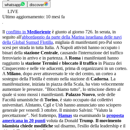
whatsapp
discover
LIVE
Ultimo aggiornamento:
10 mesi fa
Il
conflitto in
Medioriente
è giunto al giorno 726. In serata, in
seguito all'
abbordaggio da parte della Marina israeliana delle navi
della Global Sumud Flotilla
, migliaia di manifestanti pro-Pal sono
scesi per strada in tutta Italia. A Napoli attivisti hanno occupato i
binari della
stazione Centrale
, causando l'interruzione del traffico
ferroviario in arrivo e in partenza. A
Roma
i manifestanti hanno
raggiunto la
stazione Termini
e
bloccato il traffico
in Piazza dei
Cinquecento e nelle vie adiacenti, prima di organizzarsi in un corteo.
A
Milano
, dopo aver attraversato le vie del centro, un corteo a
sostegno della Flotilla è entrato nella stazione di
Cadorna
. La
manifestazione, iniziata in piazza della Scala, ha visto velocemente
aumentare le presenze. "Blocchiamo tutto", lo striscione dietro al
quale si sono mossi i manifestanti.
Palazzo Nuovo
, sede delle
Facoltà umanistiche di
Torino
, è stato occupato dai collettivi
universitari. AIntanto, Cgil e Usb hanno annunciato uno sciopero
generale per venerdì 3 ottobre. Il ministro Salvini: "Valuto la
precettazione". Nel frattempo,
Hamas
sta esaminando la
proposta
americana in 20 punti
voluta da Donald
Trump
.
Il movimento
islamista chiede modifiche
sul disarmo, l'esilio della leadership e il