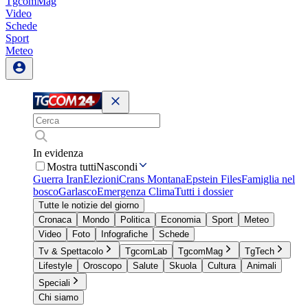
TgcomMag
Video
Schede
Sport
Meteo
In evidenza
Mostra tutti
Nascondi
Guerra Iran
Elezioni
Crans Montana
Epstein Files
Famiglia nel
bosco
Garlasco
Emergenza Clima
Tutti i dossier
Tutte le notizie del giorno
Cronaca
Mondo
Politica
Economia
Sport
Meteo
Video
Foto
Infografiche
Schede
Tv & Spettacolo
TgcomLab
TgcomMag
TgTech
Lifestyle
Oroscopo
Salute
Skuola
Cultura
Animali
Speciali
Chi siamo