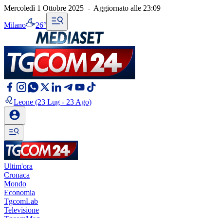
Mercoledì 1 Ottobre 2025
-
Aggiornato alle
23:09
Milano
26°
Leone
(23 Lug - 23 Ago)
Ultim'ora
Cronaca
Mondo
Economia
TgcomLab
Televisione