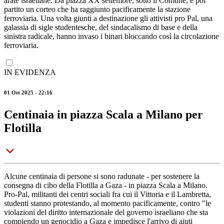
arate israeliane. Da piazza XX settembre, sotto il Comune, è poi
partito un corteo che ha raggiunto pacificamente la stazione
ferroviaria. Una volta giunti a destinazione gli attivisti pro Pal, una
galassia di sigle studentesche, del sindacalismo di base e della
sinistra radicale, hanno invaso i binari bloccando così la circolazione
ferroviaria.
IN EVIDENZA
01 Ott 2025 - 22:16
Centinaia in piazza Scala a Milano per
Flotilla
Alcune centinaia di persone si sono radunate - per sostenere la
consegna di cibo della Flotilla a Gaza - in piazza Scala a Milano.
Pro-Pal, militanti dei centri sociali fra cui il Vittoria e il Lambretta,
studenti stanno protestando, al momento pacificamente, contro "le
violazioni del diritto internazionale del governo israeliano che sta
compiendo un genocidio a Gaza e impedisce l'arrivo di aiuti