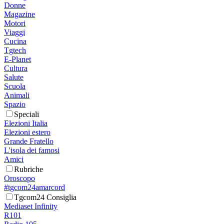
Donne
Magazine
Motori
Viaggi
Cucina
Tgtech
E-Planet
Cultura
Salute
Scuola
Animali
Spazio
Speciali
Elezioni Italia
Elezioni estero
Grande Fratello
L'isola dei famosi
Amici
Rubriche
Oroscopo
#tgcom24amarcord
Tgcom24 Consiglia
Mediaset Infinity
R101