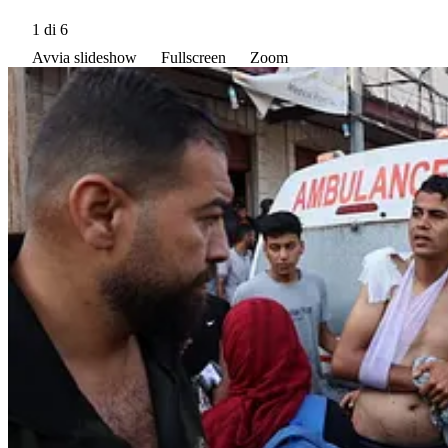
1
di 6
Avvia slideshow
Fullscreen
Zoom