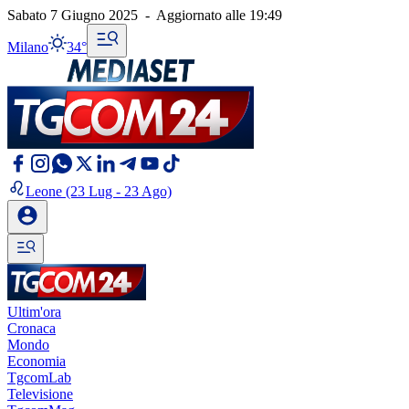
Sabato 7 Giugno 2025
-
Aggiornato alle
19:49
Milano
34°
Leone
(23 Lug - 23 Ago)
Ultim'ora
Cronaca
Mondo
Economia
TgcomLab
Televisione