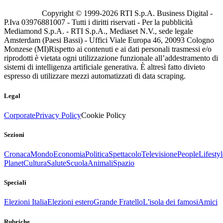
Copyright © 1999-
2026
RTI S.p.A. Business Digital -
P.Iva 03976881007 - Tutti i diritti riservati - Per la pubblicità
Mediamond S.p.A. - RTI S.p.A., Mediaset N.V., sede legale
Amsterdam (Paesi Bassi) - Uffici Viale Europa 46, 20093 Cologno
Monzese (MI)
Rispetto ai contenuti e ai dati personali trasmessi e/o
riprodotti è vietata ogni utilizzazione funzionale all’addestramento di
sistemi di intelligenza artificiale generativa. È altresì fatto divieto
espresso di utilizzare mezzi automatizzati di data scraping.
Legal
Corporate
Privacy Policy
Cookie Policy
Sezioni
Cronaca
Mondo
Economia
Politica
Spettacolo
Televisione
People
Lifestyl
Planet
Cultura
Salute
Scuola
Animali
Spazio
Speciali
Elezioni Italia
Elezioni estero
Grande Fratello
L'isola dei famosi
Amici
Rubriche