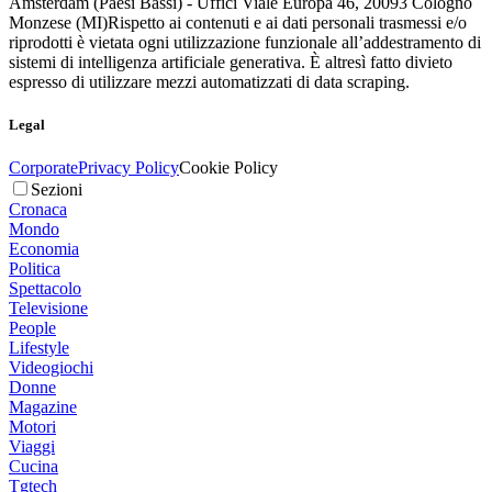
Amsterdam (Paesi Bassi) - Uffici Viale Europa 46, 20093 Cologno
Monzese (MI)
Rispetto ai contenuti e ai dati personali trasmessi e/o
riprodotti è vietata ogni utilizzazione funzionale all’addestramento di
sistemi di intelligenza artificiale generativa. È altresì fatto divieto
espresso di utilizzare mezzi automatizzati di data scraping.
Legal
Corporate
Privacy Policy
Cookie Policy
Sezioni
Cronaca
Mondo
Economia
Politica
Spettacolo
Televisione
People
Lifestyle
Videogiochi
Donne
Magazine
Motori
Viaggi
Cucina
Tgtech