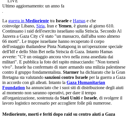
LIVE
Ultimo aggiornamento:
un anno fa
La
guerra in
Medioriente
tra
Israele
e
Hamas
e che
coinvolge Libano,
Siria
, Iran e
Yemen
, è giunta al giorno 610.
Continuano i raid dell'esercito israeliano sulla Striscia. Secondo Al
Jazeera a Gaza City c'è stato "un massacro, dall'alba sono almeno
66 morti". Le truppe israeliane hanno recuperato il corpo
dell'ostaggio thailandese Pinta Nattapong in un'operazione speciale
dell'Idf e dello Shin Bet nella Striscia di Gaza. Intanto Hamas
avverte: "C'è un ostaggio ancora vivo nella zona assediata dai
militari". E pubblica la foto del rapito minacciando: "Non tornerà
vivo". Israele ha confermato di stare armando una milizia palestinese
contro il gruppo fondamentalista.
Starmer
ha dichiarato che la Gran
Bretagna sta valutando
sanzioni contro Israele
per la guerra a Gaza
in accordo con gli alleati. Intanto la
Gaza Humanitarian
Foundation
ha annunciato che i suoi siti di distribuzione degli aiuti
al momento non saranno operativi, per dare il tempo
all'organizzazione, sostenuta da
Stati Uniti
e
Israele
, di svolgere il
lavoro logistico necessario per accogliere folle più numerose.
Medioriente, morti e feriti dopo raid su centro aiuti a Gaza