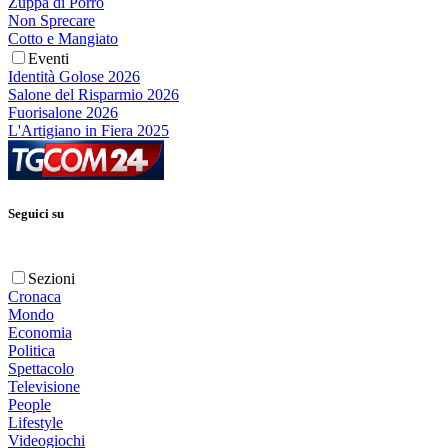
Zuppa di Porro
Non Sprecare
Cotto e Mangiato
Eventi
Identità Golose 2026
Salone del Risparmio 2026
Fuorisalone 2026
L'Artigiano in Fiera 2025
Seguici su
Sezioni
Cronaca
Mondo
Economia
Politica
Spettacolo
Televisione
People
Lifestyle
Videogiochi