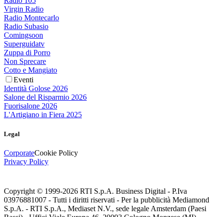
Radio 105
Virgin Radio
Radio Montecarlo
Radio Subasio
Comingsoon
Superguidatv
Zuppa di Porro
Non Sprecare
Cotto e Mangiato
Eventi
Identità Golose 2026
Salone del Risparmio 2026
Fuorisalone 2026
L'Artigiano in Fiera 2025
Legal
Corporate
Cookie Policy
Privacy Policy
Copyright © 1999-
2026
RTI S.p.A. Business Digital - P.Iva
03976881007 - Tutti i diritti riservati - Per la pubblicità Mediamond
S.p.A. - RTI S.p.A., Mediaset N.V., sede legale Amsterdam (Paesi