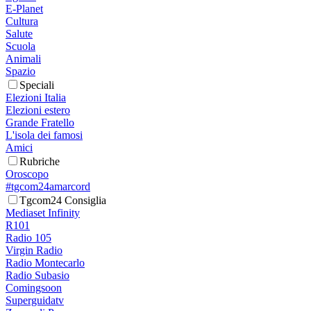
E-Planet
Cultura
Salute
Scuola
Animali
Spazio
Speciali
Elezioni Italia
Elezioni estero
Grande Fratello
L'isola dei famosi
Amici
Rubriche
Oroscopo
#tgcom24amarcord
Tgcom24 Consiglia
Mediaset Infinity
R101
Radio 105
Virgin Radio
Radio Montecarlo
Radio Subasio
Comingsoon
Superguidatv