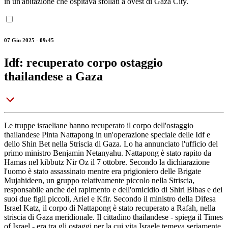
in un'abitazione che ospitava sfollati a ovest di Gaza City.
07 Giu 2025 - 09:45
Idf: recuperato corpo ostaggio
thailandese a Gaza
Le truppe israeliane hanno recuperato il corpo dell'ostaggio
thailandese Pinta Nattapong in un'operazione speciale delle Idf e
dello Shin Bet nella Striscia di Gaza. Lo ha annunciato l'ufficio del
primo ministro Benjamin Netanyahu. Nattapong è stato rapito da
Hamas nel kibbutz Nir Oz il 7 ottobre. Secondo la dichiarazione
l'uomo è stato assassinato mentre era prigioniero delle Brigate
Mujahideen, un gruppo relativamente piccolo nella Striscia,
responsabile anche del rapimento e dell'omicidio di Shiri Bibas e dei
suoi due figli piccoli, Ariel e Kfir. Secondo il ministro della Difesa
Israel Katz, il corpo di Nattapong è stato recuperato a Rafah, nella
striscia di Gaza meridionale. Il cittadino thailandese - spiega il Times
of Israel - era tra gli ostaggi per la cui vita Israele temeva seriamente,