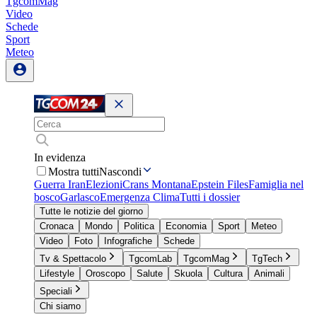
TgcomMag
Video
Schede
Sport
Meteo
In evidenza
Mostra tutti
Nascondi
Guerra Iran
Elezioni
Crans Montana
Epstein Files
Famiglia nel
bosco
Garlasco
Emergenza Clima
Tutti i dossier
Tutte le notizie del giorno
Cronaca
Mondo
Politica
Economia
Sport
Meteo
Video
Foto
Infografiche
Schede
Tv & Spettacolo
TgcomLab
TgcomMag
TgTech
Lifestyle
Oroscopo
Salute
Skuola
Cultura
Animali
Speciali
Chi siamo