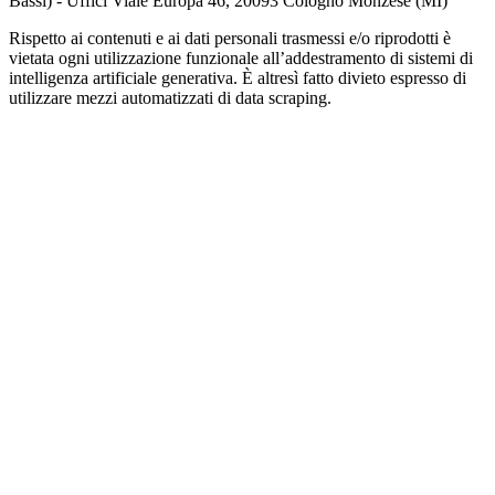
Bassi) - Uffici Viale Europa 46, 20093 Cologno Monzese (MI)
Rispetto ai contenuti e ai dati personali trasmessi e/o riprodotti è
vietata ogni utilizzazione funzionale all’addestramento di sistemi di
intelligenza artificiale generativa. È altresì fatto divieto espresso di
utilizzare mezzi automatizzati di data scraping.