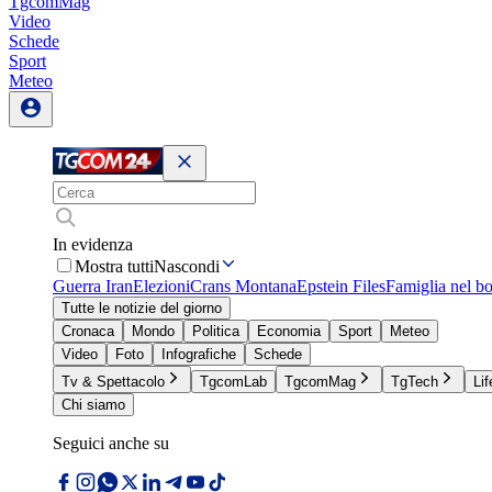
TgcomMag
Video
Schede
Sport
Meteo
In evidenza
Mostra tutti
Nascondi
Guerra Iran
Elezioni
Crans Montana
Epstein Files
Famiglia nel b
Tutte le notizie del giorno
Cronaca
Mondo
Politica
Economia
Sport
Meteo
Video
Foto
Infografiche
Schede
Tv & Spettacolo
TgcomLab
TgcomMag
TgTech
Lif
Chi siamo
Seguici anche su