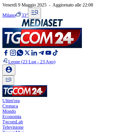
Venerdì 9 Maggio 2025
-
Aggiornato alle
22:08
Milano
33°
Leone
(23 Lug - 23 Ago)
Ultim'ora
Cronaca
Mondo
Economia
TgcomLab
Televisione