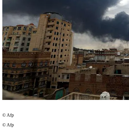
© Afp
© Afp