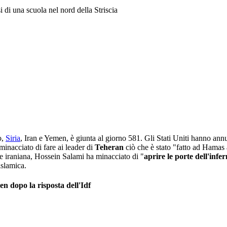
 di una scuola nel nord della Striscia
o,
Siria
, Iran e Yemen, è giunta al giorno 581. Gli Stati Uniti hanno annu
 minacciato di fare ai leader di
Teheran
ciò che è stato "fatto ad Hamas a
ne iraniana, Hossein Salami ha minacciato di "
aprire le porte dell'infe
 islamica.
en dopo la risposta dell'Idf