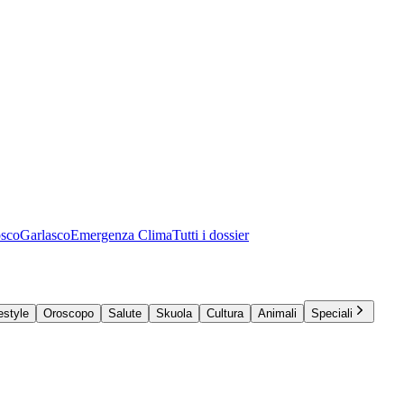
osco
Garlasco
Emergenza Clima
Tutti i dossier
estyle
Oroscopo
Salute
Skuola
Cultura
Animali
Speciali