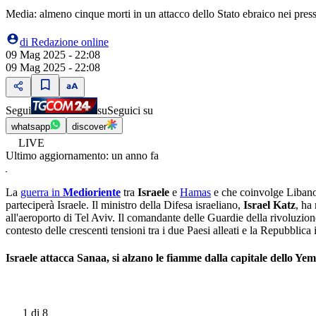
Media: almeno cinque morti in un attacco dello Stato ebraico nei pressi
di
Redazione online
09 Mag 2025 - 22:08
09 Mag 2025 - 22:08
Segui
su
Seguici su
whatsapp
discover
LIVE
Ultimo aggiornamento:
un anno fa
La
guerra in
Medioriente
tra
Israele
e
Hamas
e che coinvolge Liban
parteciperà Israele. Il ministro della Difesa israeliano,
Israel Katz
, ha
all'aeroporto di Tel Aviv. Il comandante delle Guardie della rivoluzio
contesto delle crescenti tensioni tra i due Paesi alleati e la Repubblica
Israele attacca Sanaa, si alzano le fiamme dalla capitale dello Yem
1
di 8