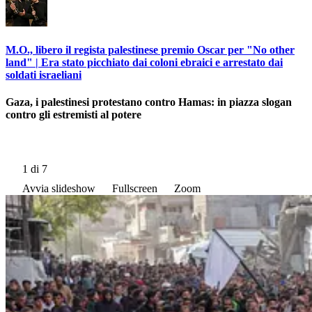
M.O., libero il regista palestinese premio Oscar per "No other
land" | Era stato picchiato dai coloni ebraici e arrestato dai
soldati israeliani
Gaza, i palestinesi protestano contro Hamas: in piazza slogan
contro gli estremisti al potere
1
di 7
Avvia slideshow
Fullscreen
Zoom