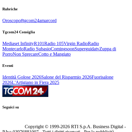
Rubriche
Oroscopo
#tgcom24amarcord
Tgcom24 Consiglia
Mediaset Infinity
R101
Radio 105
Virgin Radio
Radio
Montecarlo
Radio Subasio
Comingsoon
Superguidatv
Zuppa di
Porro
Non Sprecare
Cotto e Mangiato
Eventi
Identità Golose 2026
Salone del Risparmio 2026
Fuorisalone
2026
L'Artigiano in Fiera 2025
Seguici su
Copyright © 1999-
2026
RTI S.p.A. Business Digital -
P.Iva 03976881007 - Tutti i diritti riservati - Per la pubblicità