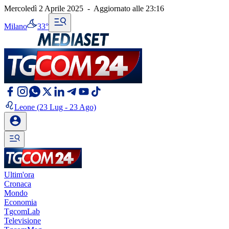
Mercoledì 2 Aprile 2025
-
Aggiornato alle
23:16
Milano
33°
Leone
(23 Lug - 23 Ago)
Ultim'ora
Cronaca
Mondo
Economia
TgcomLab
Televisione