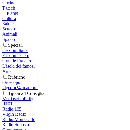
Cucina
Tgtech
E-Planet
Cultura
Salute
Scuola
Animali
Spazio
Speciali
Elezioni Italia
Elezioni estero
Grande Fratello
L'isola dei famosi
Amici
Rubriche
Oroscopo
#tgcom24amarcord
Tgcom24 Consiglia
Mediaset Infinity
R101
Radio 105
Virgin Radio
Radio Montecarlo
Radio Subasio
Comingsoon