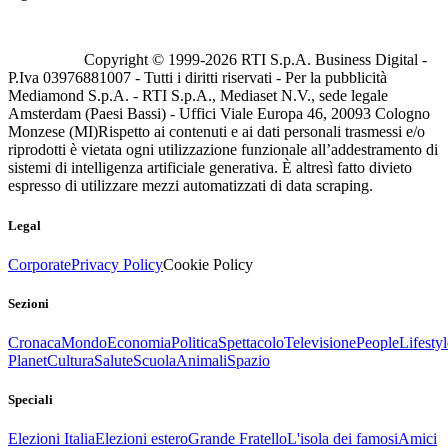
Copyright © 1999-
2026
RTI S.p.A. Business Digital -
P.Iva 03976881007 - Tutti i diritti riservati - Per la pubblicità
Mediamond S.p.A. - RTI S.p.A., Mediaset N.V., sede legale
Amsterdam (Paesi Bassi) - Uffici Viale Europa 46, 20093 Cologno
Monzese (MI)
Rispetto ai contenuti e ai dati personali trasmessi e/o
riprodotti è vietata ogni utilizzazione funzionale all’addestramento di
sistemi di intelligenza artificiale generativa. È altresì fatto divieto
espresso di utilizzare mezzi automatizzati di data scraping.
Legal
Corporate
Privacy Policy
Cookie Policy
Sezioni
Cronaca
Mondo
Economia
Politica
Spettacolo
Televisione
People
Lifestyl
Planet
Cultura
Salute
Scuola
Animali
Spazio
Speciali
Elezioni Italia
Elezioni estero
Grande Fratello
L'isola dei famosi
Amici