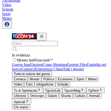
TgcomMag
Video
Schede
Sport
Meteo
In evidenza
Mostra tutti
Nascondi
Guerra Iran
Elezioni
Crans Montana
Epstein Files
Famiglia nel
bosco
Garlasco
Emergenza Clima
Tutti i dossier
Tutte le notizie del giorno
Cronaca
Mondo
Politica
Economia
Sport
Meteo
Video
Foto
Infografiche
Schede
Tv & Spettacolo
TgcomLab
TgcomMag
TgTech
Lifestyle
Oroscopo
Salute
Skuola
Cultura
Animali
Speciali
Chi siamo