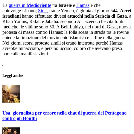
La
guerra in
Medioriente
tra
Israele
e
Hamas
e che
coinvolge Libano,
Siria
, Iran e Yemen, è giunta al giorno 544.
Aerei
israeliani
hanno effettuato diversi
attacchi nella Striscia di Gaza
, a
Khan Younis, Rafah e Jabalia: secondo Al Jazeera, che cita fonti
mediche, le vittime sono 50. A Beit Lahiya, nel nord di Gaza, nuova
protesta di massa contro Hamas: la folla scesa in strada tra le rovine
chiede la rimozione del movimento islamista e la fine della guerra.
Nei giorni scorsi proteste simili si erano interrotte perché Hamas
avrebbe minacciato, e persino ucciso, coloro che avevano preso
parte alle manifestazioni.
Leggi anche
Usa, giornalista per errore nella chat di guerra del Pentagono
contro gli Houthi