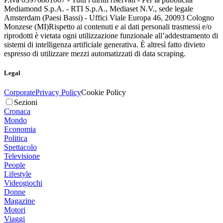
Mediamond S.p.A. - RTI S.p.A., Mediaset N.V., sede legale
Amsterdam (Paesi Bassi) - Uffici Viale Europa 46, 20093 Cologno
Monzese (MI)
Rispetto ai contenuti e ai dati personali trasmessi e/o
riprodotti è vietata ogni utilizzazione funzionale all’addestramento di
sistemi di intelligenza artificiale generativa. È altresì fatto divieto
espresso di utilizzare mezzi automatizzati di data scraping.
Legal
Corporate
Privacy Policy
Cookie Policy
Sezioni
Cronaca
Mondo
Economia
Politica
Spettacolo
Televisione
People
Lifestyle
Videogiochi
Donne
Magazine
Motori
Viaggi