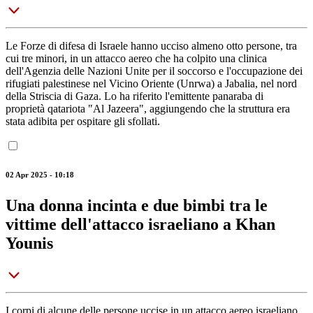
Le Forze di difesa di Israele hanno ucciso almeno otto persone, tra
cui tre minori, in un attacco aereo che ha colpito una clinica
dell'Agenzia delle Nazioni Unite per il soccorso e l'occupazione dei
rifugiati palestinese nel Vicino Oriente (Unrwa) a Jabalia, nel nord
della Striscia di Gaza. Lo ha riferito l'emittente panaraba di
proprietà qatariota "Al Jazeera", aggiungendo che la struttura era
stata adibita per ospitare gli sfollati.
02 Apr 2025 - 10:18
Una donna incinta e due bimbi tra le
vittime dell'attacco israeliano a Khan
Younis
I corpi di alcune delle persone uccise in un attacco aereo israeliano