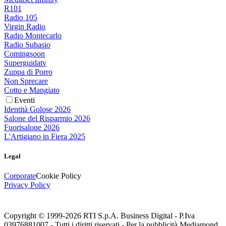
R101
Radio 105
Virgin Radio
Radio Montecarlo
Radio Subasio
Comingsoon
Superguidatv
Zuppa di Porro
Non Sprecare
Cotto e Mangiato
Eventi
Identità Golose 2026
Salone del Risparmio 2026
Fuorisalone 2026
L'Artigiano in Fiera 2025
Legal
Corporate
Cookie Policy
Privacy Policy
Copyright © 1999-
2026
RTI S.p.A. Business Digital - P.Iva
03976881007 - Tutti i diritti riservati - Per la pubblicità Mediamond