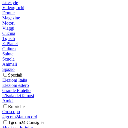
Lifestyle
Videogiochi
Donne
Magazine
Motori
Viaggi
Cucina
Tgtech
E-Planet
Cultura
Salute
Scuola
Animali
Spazio
Speciali
Elezioni Italia
Elezioni estero
Grande Fratello
L'isola dei famosi
Amici
Rubriche
Oroscopo
#tgcom24amarcord
Tgcom24 Consiglia
Mediaset Infinity