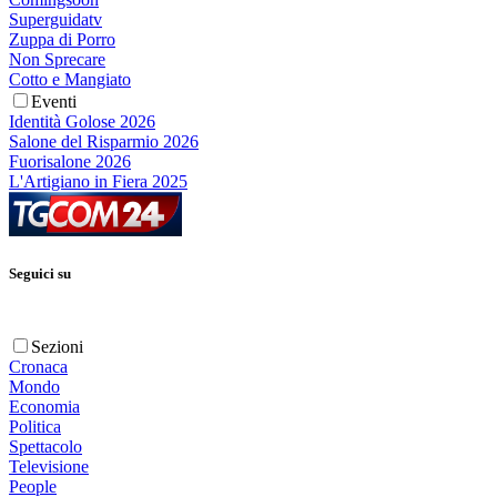
Superguidatv
Zuppa di Porro
Non Sprecare
Cotto e Mangiato
Eventi
Identità Golose 2026
Salone del Risparmio 2026
Fuorisalone 2026
L'Artigiano in Fiera 2025
Seguici su
Sezioni
Cronaca
Mondo
Economia
Politica
Spettacolo
Televisione
People