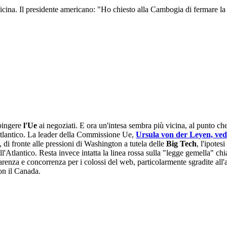
vicina. Il presidente americano: "Ho chiesto alla Cambogia di fermare la
spingere
l'Ue
ai negoziati. E ora un'intesa sembra più vicina, al punto ch
l'Atlantico. La leader della Commissione Ue,
Ursula von der Leyen, v
 di fronte alle pressioni di Washington a tutela delle
Big Tech
, l'ipotes
ll'Atlantico. Resta invece intatta la linea rossa sulla "legge gemella" 
parenza e concorrenza per i colossi del web, particolarmente sgradite a
con il Canada.