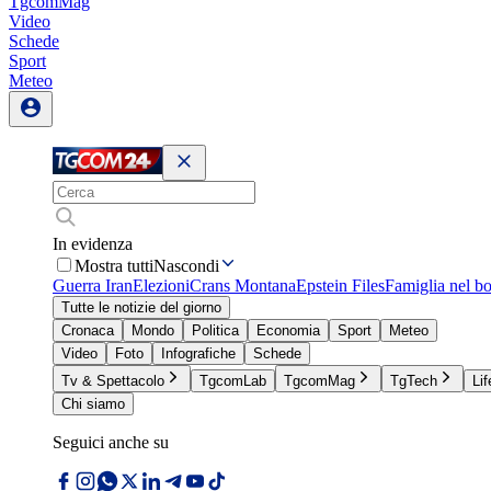
TgcomMag
Video
Schede
Sport
Meteo
In evidenza
Mostra tutti
Nascondi
Guerra Iran
Elezioni
Crans Montana
Epstein Files
Famiglia nel b
Tutte le notizie del giorno
Cronaca
Mondo
Politica
Economia
Sport
Meteo
Video
Foto
Infografiche
Schede
Tv & Spettacolo
TgcomLab
TgcomMag
TgTech
Lif
Chi siamo
Seguici anche su