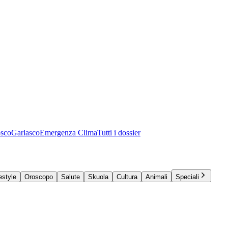
osco
Garlasco
Emergenza Clima
Tutti i dossier
estyle
Oroscopo
Salute
Skuola
Cultura
Animali
Speciali