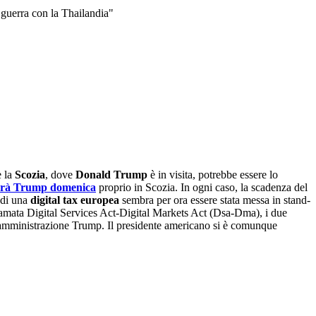
 guerra con la Thailandia"
e la
Scozia
, dove
Donald Trump
è in visita, potrebbe essere lo
edrà Trump domenica
proprio in Scozia. In ogni caso, la scadenza del
i di una
digital tax europea
sembra per ora essere stata messa in stand-
chiamata Digital Services Act-Digital Markets Act (Dsa-Dma), i due
ll'amministrazione Trump. Il presidente americano si è comunque