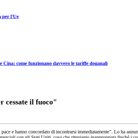
 per l'Ue
e e Cina: come funzionano davvero le tariffe doganali
 cessate il fuoco"
 pace e hanno concordato di incontrarsi immediatamente". Lo ha annun
mmerciali con gli Stati Uniti, cosa che riteniamo inappropriata finché i 