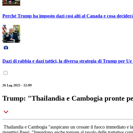
Perché Trump ha imposto dazi così alti al Canada e cosa deciderà
Dazi di rabbia e dazi tattici, la diversa strategia di Trump per U
26 Lug 2025 - 22:09
Trump: "Thailandia e Cambogia pronte per
Thailandia e Cambogia "auspicano un cessate il fuoco immediato e la
rispettivi Paesi. "Intendono anche tornare al tavolo delle trattative co