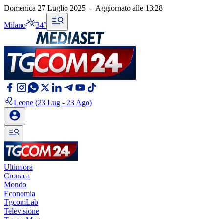
Domenica 27 Luglio 2025
-
Aggiornato alle
13:28
Milano
34°
Leone
(23 Lug - 23 Ago)
Ultim'ora
Cronaca
Mondo
Economia
TgcomLab
Televisione