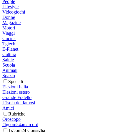
People
Lifestyle
Videogiochi
Donne
Magazine
Motori
Viaggi
Cucina
Tgtech
E-Planet
Cultura
Salute
Scuola
Animali
Spazio
Speciali
Elezioni Italia
Elezioni estero
Grande Fratello
L'isola dei famosi
Amici
Rubriche
Oroscopo
#tgcom24amarcord
Tgcom24 Consiglia