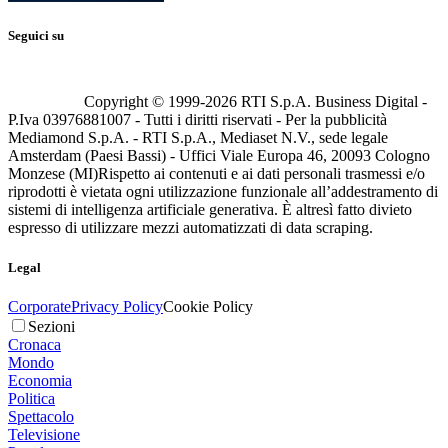
Seguici su
Copyright © 1999-
2026
RTI S.p.A. Business Digital -
P.Iva 03976881007 - Tutti i diritti riservati - Per la pubblicità
Mediamond S.p.A. - RTI S.p.A., Mediaset N.V., sede legale
Amsterdam (Paesi Bassi) - Uffici Viale Europa 46, 20093 Cologno
Monzese (MI)
Rispetto ai contenuti e ai dati personali trasmessi e/o
riprodotti è vietata ogni utilizzazione funzionale all’addestramento di
sistemi di intelligenza artificiale generativa. È altresì fatto divieto
espresso di utilizzare mezzi automatizzati di data scraping.
Legal
Corporate
Privacy Policy
Cookie Policy
Sezioni
Cronaca
Mondo
Economia
Politica
Spettacolo
Televisione