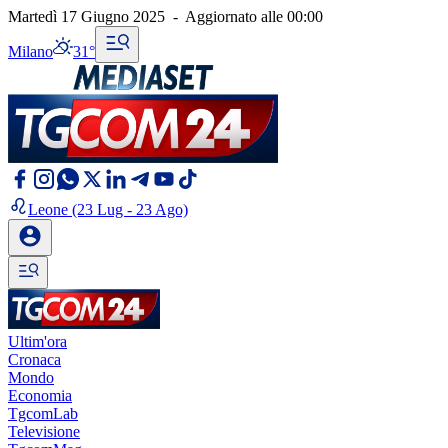
Martedì 17 Giugno 2025
-
Aggiornato alle
00:00
Milano
31°
Leone
(23 Lug - 23 Ago)
Ultim'ora
Cronaca
Mondo
Economia
TgcomLab
Televisione