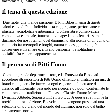
trasformare gli ostacoli in leve di sviluppo".
Il tema di questa edizione
Due ruote, una grande passione. È Pitti Bikes il tema di questi
saloni estivi di Pitti. Individualista e aggregante, performante e
rilassata, tecnologica e artigianale, progressista e conservatrice,
competitiva e amicale, futurista e vintage: la bicicletta riassume il
dualismo dei nostri tempi, quel dinamismo alla ricerca di un punto di
equilibrio fra metropoli e borghi, natura e paesaggi urbani, fra
conservare e inventare e, a livello personale, tra solitudine e
socialità, fra valore e appartenenza.
Il percorso di Pitti Uomo
Come un grande department store, è la Fortezza da Basso ad
accogliere gli espositori di Pitti Uomo offrendo ai visitatori un mix di
brand e di generi che intercetta ogni esigenza del mercato: dal
classico all'informale, passando per ricerca e outdoor. Confermate le
cinque sezioni “tradizionali”: Fantastic Classic, Futuro Maschile,
Dynamic Attitude, Superstyling e I Go Out. A queste si aggiunge la
novità di questa edizione, Becycle, in cui vengono presentati una
selezione di top brand del mondo del ciclismo, non solo dal taglio
strettamente sportivo.