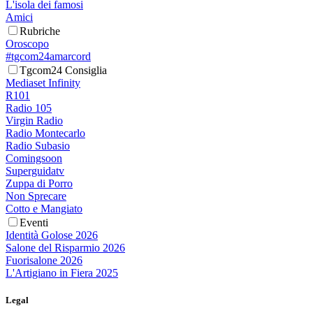
L'isola dei famosi
Amici
Rubriche
Oroscopo
#tgcom24amarcord
Tgcom24 Consiglia
Mediaset Infinity
R101
Radio 105
Virgin Radio
Radio Montecarlo
Radio Subasio
Comingsoon
Superguidatv
Zuppa di Porro
Non Sprecare
Cotto e Mangiato
Eventi
Identità Golose 2026
Salone del Risparmio 2026
Fuorisalone 2026
L'Artigiano in Fiera 2025
Legal