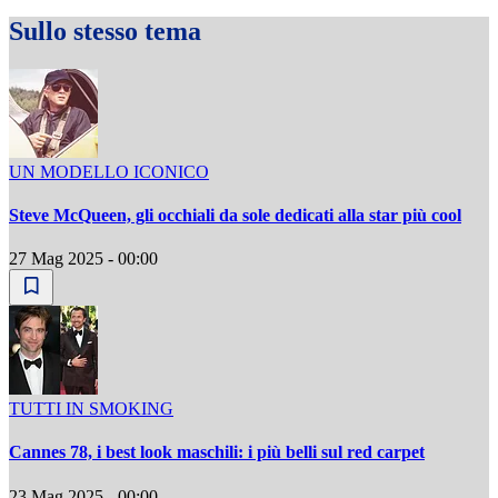
Sullo stesso tema
UN MODELLO ICONICO
Steve McQueen, gli occhiali da sole dedicati alla star più cool
27 Mag 2025 - 00:00
TUTTI IN SMOKING
Cannes 78, i best look maschili: i più belli sul red carpet
23 Mag 2025 - 00:00