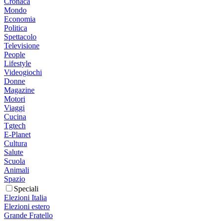
Cronaca
Mondo
Economia
Politica
Spettacolo
Televisione
People
Lifestyle
Videogiochi
Donne
Magazine
Motori
Viaggi
Cucina
Tgtech
E-Planet
Cultura
Salute
Scuola
Animali
Spazio
Speciali
Elezioni Italia
Elezioni estero
Grande Fratello