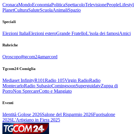
Cronaca
Mondo
Economia
Politica
Spettacolo
Televisione
People
Lifestyl
Planet
Cultura
Salute
Scuola
Animali
Spazio
Speciali
Elezioni Italia
Elezioni estero
Grande Fratello
L'isola dei famosi
Amici
Rubriche
Oroscopo
#tgcom24amarcord
Tgcom24 Consiglia
Mediaset Infinity
R101
Radio 105
Virgin Radio
Radio
Montecarlo
Radio Subasio
Comingsoon
Superguidatv
Zuppa di
Porro
Non Sprecare
Cotto e Mangiato
Eventi
Identità Golose 2026
Salone del Risparmio 2026
Fuorisalone
2026
L'Artigiano in Fiera 2025