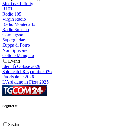
Mediaset Infinity
R101
Radio 105
Virgin Radio
Radio Montecarlo
Radio Subasio
Comingsoon
Superguidatv
Zuppa di Porro
Non Sprecare
Cotto e Mangiato
Eventi
Identità Golose 2026
Salone del Risparmio 2026
Fuorisalone 2026
L'Artigiano in Fiera 2025
Seguici su
Sezioni