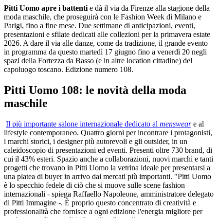
Pitti Uomo apre i battenti
e dà il via da Firenze alla stagione della
moda maschile, che proseguirà con le Fashion Week di Milano e
Parigi, fino a fine mese. Due settimane di anticipazioni, eventi,
presentazioni e sfilate dedicati alle collezioni per la primavera estate
2026. A dare il via alle danze, come da tradizione, il grande evento
in programma da questo martedì 17 giugno fino a venerdì 20 negli
spazi della Fortezza da Basso (e in altre location cittadine) del
capoluogo toscano. Edizione numero 108.
Pitti Uomo 108: le novità della moda
maschile
Il più importante salone internazionale dedicato al
menswear
e al
lifestyle contemporaneo. Quattro giorni per incontrare i protagonisti,
i marchi storici, i designer più autorevoli e gli outsider, in un
caleidoscopio di presentazioni ed eventi. Presenti oltre 730 brand, di
cui il 43% esteri. Spazio anche a collaborazioni, nuovi marchi e tanti
progetti che trovano in Pitti Uomo la vetrina ideale per presentarsi a
una platea di buyer in arrivo dai mercati più importanti. "Pitti Uomo
è lo specchio fedele di ciò che si muove sulle scene fashion
internazionali - spiega Raffaello Napoleone, amministratore delegato
di Pitti Immagine -. È proprio questo concentrato di creatività e
professionalità che fornisce a ogni edizione l'energia migliore per