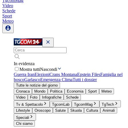
TgcomMag
Video
Schede
Sport
Meteo
In evidenza
Mostra tutti
Nascondi
Guerra Iran
Elezioni
Crans Montana
Epstein Files
Famiglia nel
bosco
Garlasco
Emergenza Clima
Tutti i dossier
Tutte le notizie del giorno
Cronaca
Mondo
Politica
Economia
Sport
Meteo
Video
Foto
Infografiche
Schede
Tv & Spettacolo
TgcomLab
TgcomMag
TgTech
Lifestyle
Oroscopo
Salute
Skuola
Cultura
Animali
Speciali
Chi siamo