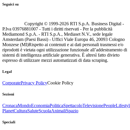
Seguici su
Copyright © 1999-
2026
RTI S.p.A. Business Digital -
P.Iva 03976881007 - Tutti i diritti riservati - Per la pubblicità
Mediamond S.p.A. - RTI S.p.A., Mediaset N.V., sede legale
Amsterdam (Paesi Bassi) - Uffici Viale Europa 46, 20093 Cologno
Monzese (MI)
Rispetto ai contenuti e ai dati personali trasmessi e/o
riprodotti è vietata ogni utilizzazione funzionale all’addestramento di
sistemi di intelligenza artificiale generativa. È altresì fatto divieto
espresso di utilizzare mezzi automatizzati di data scraping.
Legal
Corporate
Privacy Policy
Cookie Policy
Sezioni
Cronaca
Mondo
Economia
Politica
Spettacolo
Televisione
People
Lifestyl
Planet
Cultura
Salute
Scuola
Animali
Spazio
Speciali