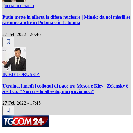
guerra in ucraina
Putin mette in allerta la difesa nucleare | Minsk: da noi missili se
saranno anche in Polonia o in Lituania
27 Feb 2022 - 20:46
IN BIELORUSSIA
Ucraina, lunedì i colloqui di pace tra Mosca e Kiev | Zelensky è
scettico: "Non credo all'esito, ma proviamoci"
27 Feb 2022 - 17:45