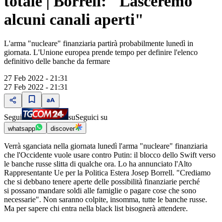
totale | Borrell: "Lasceremo
alcuni canali aperti"
L'arma "nucleare" finanziaria partirà probabilmente lunedì in
giornata. L'Unione europea prende tempo per definire l'elenco
definitivo delle banche da fermare
27 Feb 2022 - 21:31
27 Feb 2022 - 21:31
Segui
su
Seguici su
whatsapp
discover
Verrà sganciata nella giornata lunedì l'arma "nucleare" finanziaria
che l'Occidente vuole usare contro Putin: il blocco dello Swift verso
le banche russe slitta di qualche ora. Lo ha annunciato l'Alto
Rappresentante Ue per la Politica Estera Josep Borrell. "Crediamo
che si debbano tenere aperte delle possibilità finanziarie perché
si possano mandare soldi alle famiglie o pagare cose che sono
necessarie". Non saranno colpite, insomma, tutte le banche russe.
Ma per sapere chi entra nella black list bisognerà attendere.