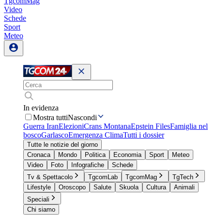
TgcomMag
Video
Schede
Sport
Meteo
In evidenza
Mostra tutti
Nascondi
Guerra Iran
Elezioni
Crans Montana
Epstein Files
Famiglia nel
bosco
Garlasco
Emergenza Clima
Tutti i dossier
Tutte le notizie del giorno
Cronaca
Mondo
Politica
Economia
Sport
Meteo
Video
Foto
Infografiche
Schede
Tv & Spettacolo
TgcomLab
TgcomMag
TgTech
Lifestyle
Oroscopo
Salute
Skuola
Cultura
Animali
Speciali
Chi siamo