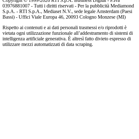
Copyright © 1999-
2026
RTI S.p.A. Business Digital - P.Iva
03976881007 - Tutti i diritti riservati - Per la pubblicità Mediamond
S.p.A. - RTI S.p.A., Mediaset N.V., sede legale Amsterdam (Paesi
Bassi) - Uffici Viale Europa 46, 20093 Cologno Monzese (MI)
Rispetto ai contenuti e ai dati personali trasmessi e/o riprodotti è
vietata ogni utilizzazione funzionale all’addestramento di sistemi di
intelligenza artificiale generativa. È altresì fatto divieto espresso di
utilizzare mezzi automatizzati di data scraping.