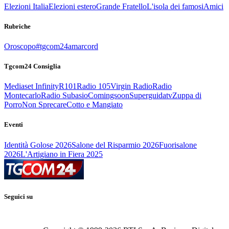
Elezioni Italia
Elezioni estero
Grande Fratello
L'isola dei famosi
Amici
Rubriche
Oroscopo
#tgcom24amarcord
Tgcom24 Consiglia
Mediaset Infinity
R101
Radio 105
Virgin Radio
Radio
Montecarlo
Radio Subasio
Comingsoon
Superguidatv
Zuppa di
Porro
Non Sprecare
Cotto e Mangiato
Eventi
Identità Golose 2026
Salone del Risparmio 2026
Fuorisalone
2026
L'Artigiano in Fiera 2025
Seguici su