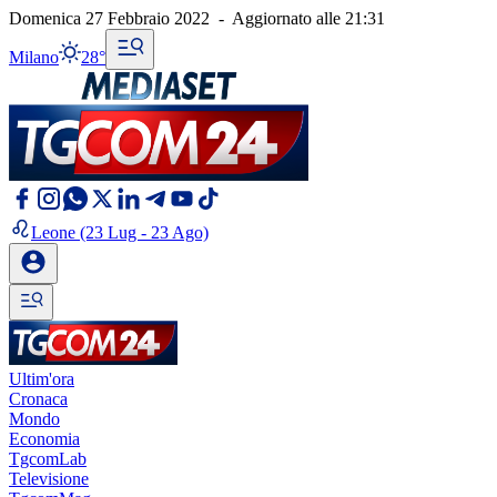
Domenica 27 Febbraio 2022
-
Aggiornato alle
21:31
Milano
28°
Leone
(23 Lug - 23 Ago)
Ultim'ora
Cronaca
Mondo
Economia
TgcomLab
Televisione