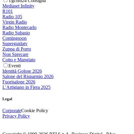
Tgcom24 Consiglia
Mediaset Infinity
R101
Radio 105
Virgin Radio
Radio Montecarlo
Radio Subasio
Comingsoon
Superguidatv
Zuppa di Porro
Non Sprecare
Cotto e Mangiato
Eventi
Identità Golose 2026
Salone del Risparmio 2026
Fuorisalone 2026
L'Artigiano in Fiera 2025
Legal
Corporate
Cookie Policy
Privacy Policy