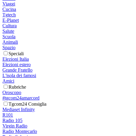
Viaggi
Cucina
Tgtech
E-Planet
Cultura
Salute
Scuola
Animali
Spazio
Speciali
Elezioni Italia
Elezioni estero
Grande Fratello
L'isola dei famosi
Amici
Rubriche
Oroscopo
#tgcom24amarcord
Tgcom24 Consiglia
Mediaset Infinity
R101
Radio 105
Virgin Radio
Radio Montecarlo