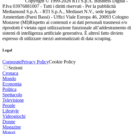
Copyright © 1999-
2026
RTI S.p.A. Business Digital -
P.Iva 03976881007 - Tutti i diritti riservati - Per la pubblicità
Mediamond S.p.A. - RTI S.p.A., Mediaset N.V., sede legale
Amsterdam (Paesi Bassi) - Uffici Viale Europa 46, 20093 Cologno
Monzese (MI)
Rispetto ai contenuti e ai dati personali trasmessi e/o
riprodotti è vietata ogni utilizzazione funzionale all’addestramento di
sistemi di intelligenza artificiale generativa. È altresì fatto divieto
espresso di utilizzare mezzi automatizzati di data scraping.
Legal
Corporate
Privacy Policy
Cookie Policy
Sezioni
Cronaca
Mondo
Economia
Politica
Spettacolo
Televisione
People
Lifestyle
Videogiochi
Donne
Magazine
Motori