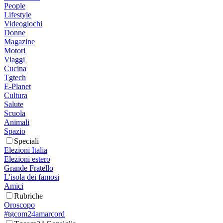
People
Lifestyle
Videogiochi
Donne
Magazine
Motori
Viaggi
Cucina
Tgtech
E-Planet
Cultura
Salute
Scuola
Animali
Spazio
Speciali
Elezioni Italia
Elezioni estero
Grande Fratello
L'isola dei famosi
Amici
Rubriche
Oroscopo
#tgcom24amarcord