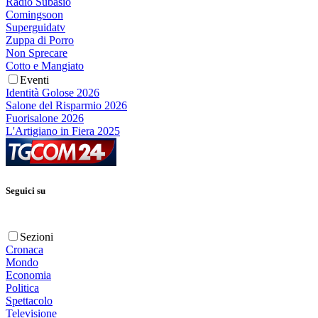
Radio Subasio
Comingsoon
Superguidatv
Zuppa di Porro
Non Sprecare
Cotto e Mangiato
Eventi
Identità Golose 2026
Salone del Risparmio 2026
Fuorisalone 2026
L'Artigiano in Fiera 2025
Seguici su
Sezioni
Cronaca
Mondo
Economia
Politica
Spettacolo
Televisione