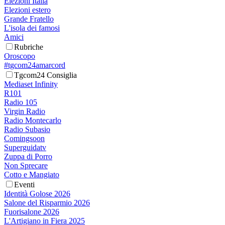
Elezioni Italia
Elezioni estero
Grande Fratello
L'isola dei famosi
Amici
Rubriche
Oroscopo
#tgcom24amarcord
Tgcom24 Consiglia
Mediaset Infinity
R101
Radio 105
Virgin Radio
Radio Montecarlo
Radio Subasio
Comingsoon
Superguidatv
Zuppa di Porro
Non Sprecare
Cotto e Mangiato
Eventi
Identità Golose 2026
Salone del Risparmio 2026
Fuorisalone 2026
L'Artigiano in Fiera 2025