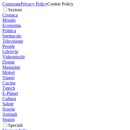
Corporate
Privacy Policy
Cookie Policy
Sezioni
Cronaca
Mondo
Economia
Politica
Spettacolo
Televisione
People
Lifestyle
Videogiochi
Donne
Magazine
Motori
Viaggi
Cucina
Tgtech
E-Planet
Cultura
Salute
Scuola
Animali
Spazio
Speciali