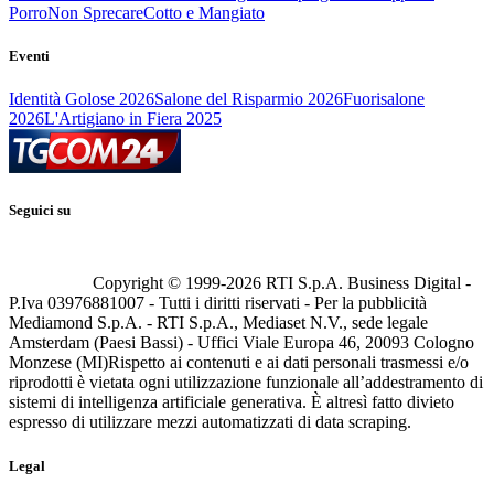
Porro
Non Sprecare
Cotto e Mangiato
Eventi
Identità Golose 2026
Salone del Risparmio 2026
Fuorisalone
2026
L'Artigiano in Fiera 2025
Seguici su
Copyright © 1999-
2026
RTI S.p.A. Business Digital -
P.Iva 03976881007 - Tutti i diritti riservati - Per la pubblicità
Mediamond S.p.A. - RTI S.p.A., Mediaset N.V., sede legale
Amsterdam (Paesi Bassi) - Uffici Viale Europa 46, 20093 Cologno
Monzese (MI)
Rispetto ai contenuti e ai dati personali trasmessi e/o
riprodotti è vietata ogni utilizzazione funzionale all’addestramento di
sistemi di intelligenza artificiale generativa. È altresì fatto divieto
espresso di utilizzare mezzi automatizzati di data scraping.
Legal