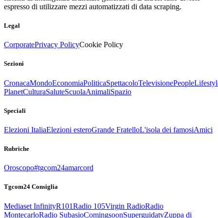
espresso di utilizzare mezzi automatizzati di data scraping.
Legal
Corporate
Privacy Policy
Cookie Policy
Sezioni
Cronaca
Mondo
Economia
Politica
Spettacolo
Televisione
People
Lifestyl
Planet
Cultura
Salute
Scuola
Animali
Spazio
Speciali
Elezioni Italia
Elezioni estero
Grande Fratello
L'isola dei famosi
Amici
Rubriche
Oroscopo
#tgcom24amarcord
Tgcom24 Consiglia
Mediaset Infinity
R101
Radio 105
Virgin Radio
Radio
Montecarlo
Radio Subasio
Comingsoon
Superguidatv
Zuppa di