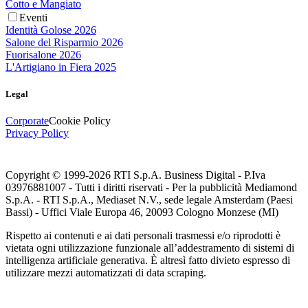
Cotto e Mangiato
Eventi
Identità Golose 2026
Salone del Risparmio 2026
Fuorisalone 2026
L'Artigiano in Fiera 2025
Legal
Corporate
Cookie Policy
Privacy Policy
Copyright © 1999-
2026
RTI S.p.A. Business Digital - P.Iva
03976881007 - Tutti i diritti riservati - Per la pubblicità Mediamond
S.p.A. - RTI S.p.A., Mediaset N.V., sede legale Amsterdam (Paesi
Bassi) - Uffici Viale Europa 46, 20093 Cologno Monzese (MI)
Rispetto ai contenuti e ai dati personali trasmessi e/o riprodotti è
vietata ogni utilizzazione funzionale all’addestramento di sistemi di
intelligenza artificiale generativa. È altresì fatto divieto espresso di
utilizzare mezzi automatizzati di data scraping.