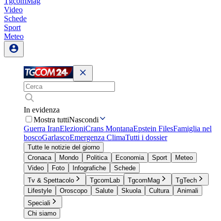
TgcomMag
Video
Schede
Sport
Meteo
In evidenza
Mostra tutti
Nascondi
Guerra Iran
Elezioni
Crans Montana
Epstein Files
Famiglia nel
bosco
Garlasco
Emergenza Clima
Tutti i dossier
Tutte le notizie del giorno
Cronaca
Mondo
Politica
Economia
Sport
Meteo
Video
Foto
Infografiche
Schede
Tv & Spettacolo
TgcomLab
TgcomMag
TgTech
Lifestyle
Oroscopo
Salute
Skuola
Cultura
Animali
Speciali
Chi siamo