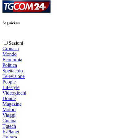
Seguici su
Sezioni
Cronaca
Mondo
Economia
Politica
Spettacolo
Televisione
People
Lifestyle
Videogiochi
Donne
Magazine
Motori
Viaggi
Cucina
Tgtech
E-Planet
Cultura