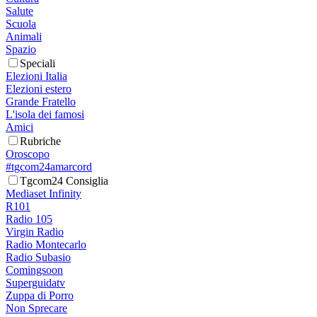
Salute
Scuola
Animali
Spazio
Speciali
Elezioni Italia
Elezioni estero
Grande Fratello
L'isola dei famosi
Amici
Rubriche
Oroscopo
#tgcom24amarcord
Tgcom24 Consiglia
Mediaset Infinity
R101
Radio 105
Virgin Radio
Radio Montecarlo
Radio Subasio
Comingsoon
Superguidatv
Zuppa di Porro
Non Sprecare