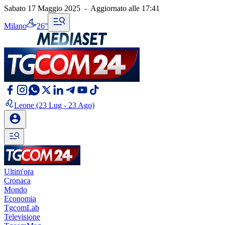
Sabato 17 Maggio 2025
-
Aggiornato alle
17:41
Milano
26°
Leone
(23 Lug - 23 Ago)
Ultim'ora
Cronaca
Mondo
Economia
TgcomLab
Televisione