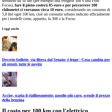
serbatoio da 50 litri (per esempio una Peugeot 308 o una Ford
Focus),
fare il pieno costerà 85 euro e per percorrere 100
chilometri ci vorranno circa 10 euro
, considerando un consumo di
5,8 litri ogni 100 km, cioè un consumo urbano indicato ufficialmente
per i modelli come, appunto, la 308 o la Focus.
Leggi anche
Decreto bollette, via libera dal Senato: è legge | Cosa cambia per
gli utenti, tutte le novità
Accise, scatta il riallineamento: gasolio più caro, scende il prezzo
della benzina
Il costo per 100 km con l'elettrico