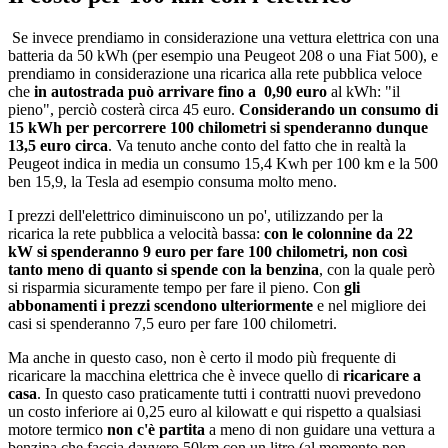
Se invece prendiamo in considerazione una vettura elettrica con una
batteria da 50 kWh (per esempio una Peugeot 208 o una Fiat 500), e
prendiamo in considerazione una ricarica alla rete pubblica veloce
che
in autostrada può arrivare fino a 0,90 euro
al kWh: "il
pieno", perciò costerà circa 45 euro.
Considerando un consumo di
15 kWh per percorrere 100 chilometri si spenderanno dunque
13,5 euro circa
. Va tenuto anche conto del fatto che in realtà la
Peugeot indica in media un consumo 15,4 Kwh per 100 km e la 500
ben 15,9, la Tesla ad esempio consuma molto meno.
I prezzi dell'elettrico diminuiscono un po', utilizzando per la
ricarica la rete pubblica a velocità bassa:
con le colonnine da 22
kW si spenderanno 9 euro per fare 100 chilometri, non così
tanto meno di quanto si spende con la benzina
, con la quale però
si risparmia sicuramente tempo per fare il pieno. Con
gli
abbonamenti i prezzi scendono ulteriormente
e nel migliore dei
casi si spenderanno 7,5 euro per fare 100 chilometri.
Ma anche in questo caso, non è certo il modo più frequente di
ricaricare la macchina elettrica che è invece quello di
ricaricare a
casa
. In questo caso praticamente tutti i contratti nuovi prevedono
un costo inferiore ai 0,25 euro al kilowatt e qui rispetto a qualsiasi
motore termico
non c'è partita
a meno di non guidare una vettura a
benzina che faccia davvero 50km con un litro (al momento non