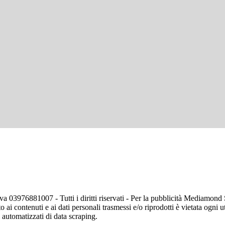
va 03976881007 - Tutti i diritti riservati - Per la pubblicità Mediamon
o ai contenuti e ai dati personali trasmessi e/o riprodotti è vietata ogni 
zi automatizzati di data scraping.