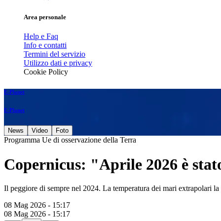
Area personale
Help e Faq
Info e contatti
Termini del servizio
Utilizzo dati e privacy
Cookie Policy
E-Planet
E-Planet
News
Video
Foto
Programma Ue di osservazione della Terra
Copernicus: "Aprile 2026 è stato
Il peggiore di sempre nel 2024. La temperatura dei mari extrapolari la
08 Mag 2026 - 15:17
08 Mag 2026 - 15:17