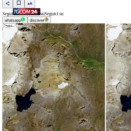
Segui
su
Seguici su
whatsapp
discover