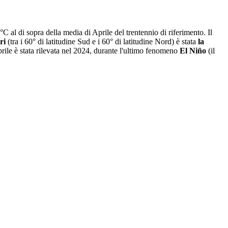
 al di sopra della media di Aprile del trentennio di riferimento. Il
ri
(tra i 60° di latitudine Sud e i 60° di latitudine Nord) è stata
la
prile è stata rilevata nel 2024, durante l'ultimo fenomeno
El Niño
(il