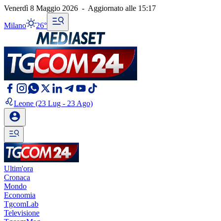
Venerdì 8 Maggio 2026
-
Aggiornato alle
15:17
Milano
26°
Leone
(23 Lug - 23 Ago)
Ultim'ora
Cronaca
Mondo
Economia
TgcomLab
Televisione