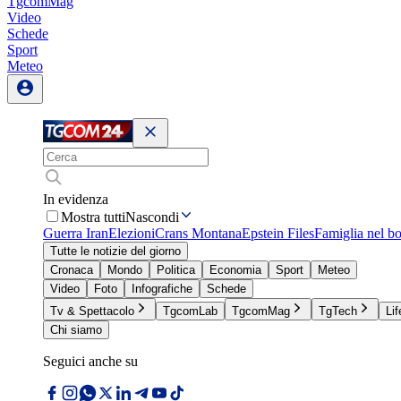
TgcomMag
Video
Schede
Sport
Meteo
In evidenza
Mostra tutti
Nascondi
Guerra Iran
Elezioni
Crans Montana
Epstein Files
Famiglia nel b
Tutte le notizie del giorno
Cronaca
Mondo
Politica
Economia
Sport
Meteo
Video
Foto
Infografiche
Schede
Tv & Spettacolo
TgcomLab
TgcomMag
TgTech
Lif
Chi siamo
Seguici anche su