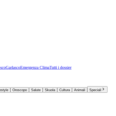
osco
Garlasco
Emergenza Clima
Tutti i dossier
estyle
Oroscopo
Salute
Skuola
Cultura
Animali
Speciali