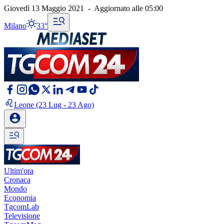
Giovedì 13 Maggio 2021
-
Aggiornato alle
05:00
Milano
33°
Leone
(23 Lug - 23 Ago)
Ultim'ora
Cronaca
Mondo
Economia
TgcomLab
Televisione