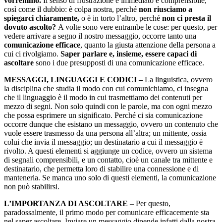
vorremmo.
Il senso di frustrazione è immediato e comprensibile,
così come il dubbio: è colpa nostra, perché
non riusciamo a
spiegarci chiaramente,
o è in torto l’altro, perché
non ci presta il
dovuto ascolto?
A volte sono vere entrambe le cose: per questo, per
vedere arrivare a segno il nostro messaggio, occorre tanto una
comunicazione efficace
, quanto la giusta attenzione della persona a
cui ci rivolgiamo.
Saper parlare e, insieme, essere capaci di
ascoltare
sono i due presupposti di una comunicazione efficace.
MESSAGGI, LINGUAGGI E CODICI –
La linguistica, ovvero
la disciplina che studia il modo con cui comunichiamo, ci insegna
che il linguaggio è il modo in cui trasmettiamo dei contenuti per
mezzo di segni. Non solo quindi con le parole, ma con ogni mezzo
che possa esprimere un significato. Perché ci sia comunicazione
occorre dunque che esistano un messaggio, ovvero un contenuto che
vuole essere trasmesso da una persona all’altra; un mittente, ossia
colui che invia il messaggio; un destinatario a cui il messaggio è
rivolto. A questi elementi si aggiunge un codice, ovvero un sistema
di segnali comprensibili, e un contatto, cioè un canale tra mittente e
destinatario, che permetta loro di stabilire una connessione e di
mantenerla. Se manca uno solo di questi elementi, la comunicazione
non può stabilirsi.
L’IMPORTANZA DI ASCOLTARE
– Per questo,
paradossalmente, il primo modo per comunicare efficacemente sta
nel saper ascoltare. Inviare un messaggio dipende infatti dalla nostra