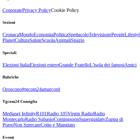
Corporate
Privacy Policy
Cookie Policy
Sezioni
Cronaca
Mondo
Economia
Politica
Spettacolo
Televisione
People
Lifestyl
Planet
Cultura
Salute
Scuola
Animali
Spazio
Speciali
Elezioni Italia
Elezioni estero
Grande Fratello
L'isola dei famosi
Amici
Rubriche
Oroscopo
#tgcom24amarcord
Tgcom24 Consiglia
Mediaset Infinity
R101
Radio 105
Virgin Radio
Radio
Montecarlo
Radio Subasio
Comingsoon
Superguidatv
Zuppa di
Porro
Non Sprecare
Cotto e Mangiato
Eventi