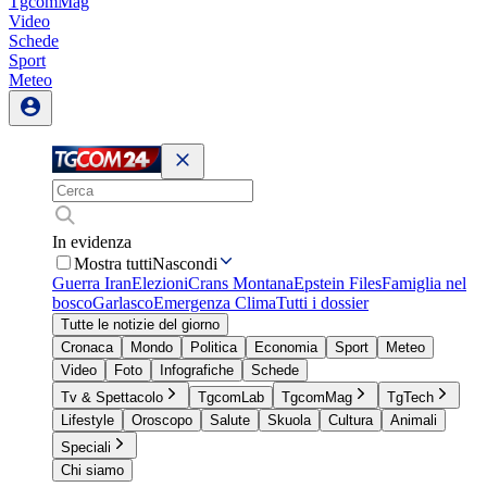
TgcomMag
Video
Schede
Sport
Meteo
In evidenza
Mostra tutti
Nascondi
Guerra Iran
Elezioni
Crans Montana
Epstein Files
Famiglia nel
bosco
Garlasco
Emergenza Clima
Tutti i dossier
Tutte le notizie del giorno
Cronaca
Mondo
Politica
Economia
Sport
Meteo
Video
Foto
Infografiche
Schede
Tv & Spettacolo
TgcomLab
TgcomMag
TgTech
Lifestyle
Oroscopo
Salute
Skuola
Cultura
Animali
Speciali
Chi siamo