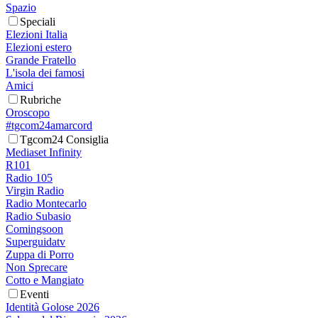
Spazio
Speciali
Elezioni Italia
Elezioni estero
Grande Fratello
L'isola dei famosi
Amici
Rubriche
Oroscopo
#tgcom24amarcord
Tgcom24 Consiglia
Mediaset Infinity
R101
Radio 105
Virgin Radio
Radio Montecarlo
Radio Subasio
Comingsoon
Superguidatv
Zuppa di Porro
Non Sprecare
Cotto e Mangiato
Eventi
Identità Golose 2026