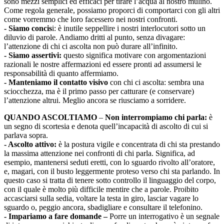
sono mezzi semplici ed efficaci per tirare l’acqua al nostro mulino.
Come regola generale, possiamo proporci di comportarci con gli altri
come vorremmo che loro facessero nei nostri confronti.
- Siamo concis
i: è inutile seppellire i nostri interlocutori sotto un
diluvio di parole. Andiamo dritti al punto, senza divagare:
l’attenzione di chi ci ascolta non può durare all’infinito.
- Siamo assertivi:
questo significa motivare con argomentazioni
razionali le nostre affermazioni ed essere pronti ad assumersi le
responsabilità di quanto affermiamo.
- Manteniamo il contatto visivo
con chi ci ascolta: sembra una
sciocchezza, ma è il primo passo per catturare (e conservare)
l’attenzione altrui. Meglio ancora se riusciamo a sorridere.
QUANDO ASCOLTIAMO
–
Non interrompiamo chi parla:
è
un segno di scortesia e denota quell’incapacità di ascolto di cui si
parlava sopra.
- Ascolto attivo:
è la postura vigile e concentrata di chi sta prestando
la massima attenzione nei confronti di chi parla. Significa, ad
esempio, mantenersi seduti eretti, con lo sguardo rivolto all’oratore,
e, magari, con il busto leggermente proteso verso chi sta parlando. In
questo caso si tratta di tenere sotto controllo il linguaggio del corpo,
con il quale è molto più difficile mentire che a parole. Proibito
accasciarsi sulla sedia, voltare la testa in giro, lasciar vagare lo
sguardo o, peggio ancora, sbadigliare e consultare il telefonino.
- Impariamo a fare domande –
Porre un interrogativo è un segnale