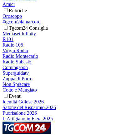
Amici
Rubriche
Oroscopo
#tgcom24amarcord
Tgcom24 Consiglia
Mediaset Infinity
R101
Radio 105
Virgin Radio
Radio Montecarlo
Radio Subasio
Comingsoon
Superguidatv
Zuppa di Porro
Non Sprecare
Cotto e Mangiato
Eventi
Identità Golose 2026
Salone del Risparmio 2026
Fuorisalone 2026
L'Artigiano in Fiera 2025