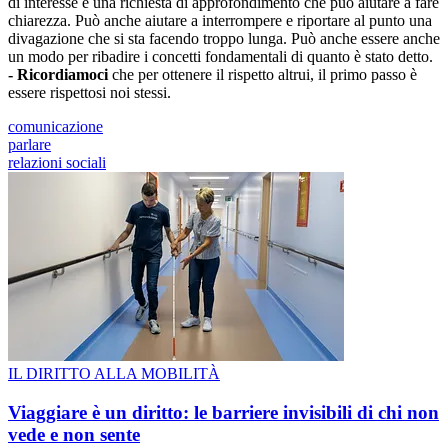
di interesse e una richiesta di approfondimento che può aiutare a fare
chiarezza. Può anche aiutare a interrompere e riportare al punto una
divagazione che si sta facendo troppo lunga. Può anche essere anche
un modo per ribadire i concetti fondamentali di quanto è stato detto.
- Ricordiamoci
che per ottenere il rispetto altrui, il primo passo è
essere rispettosi noi stessi.
comunicazione
parlare
relazioni sociali
IL DIRITTO ALLA MOBILITÀ
Viaggiare è un diritto: le barriere invisibili di chi non
vede e non sente