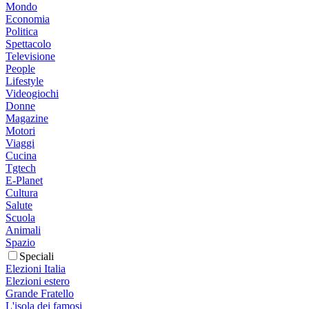
Mondo
Economia
Politica
Spettacolo
Televisione
People
Lifestyle
Videogiochi
Donne
Magazine
Motori
Viaggi
Cucina
Tgtech
E-Planet
Cultura
Salute
Scuola
Animali
Spazio
Speciali
Elezioni Italia
Elezioni estero
Grande Fratello
L'isola dei famosi