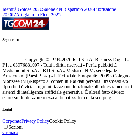
Identità Golose 2026
Salone del Risparmio 2026
Fuorisalone
2026
L'Artigiano in Fiera 2025
Seguici su
Copyright © 1999-
2026
RTI S.p.A. Business Digital -
P.Iva 03976881007 - Tutti i diritti riservati - Per la pubblicità
Mediamond S.p.A. - RTI S.p.A., Mediaset N.V., sede legale
Amsterdam (Paesi Bassi) - Uffici Viale Europa 46, 20093 Cologno
Monzese (MI)
Rispetto ai contenuti e ai dati personali trasmessi e/o
riprodotti è vietata ogni utilizzazione funzionale all’addestramento di
sistemi di intelligenza artificiale generativa. È altresì fatto divieto
espresso di utilizzare mezzi automatizzati di data scraping.
Legal
Corporate
Privacy Policy
Cookie Policy
Sezioni
Cronaca