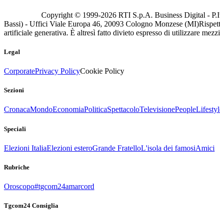
Copyright © 1999-
2026
RTI S.p.A. Business Digital - P.I
Bassi) - Uffici Viale Europa 46, 20093 Cologno Monzese (MI)
Rispett
artificiale generativa. È altresì fatto divieto espresso di utilizzare mez
Legal
Corporate
Privacy Policy
Cookie Policy
Sezioni
Cronaca
Mondo
Economia
Politica
Spettacolo
Televisione
People
Lifestyl
Speciali
Elezioni Italia
Elezioni estero
Grande Fratello
L'isola dei famosi
Amici
Rubriche
Oroscopo
#tgcom24amarcord
Tgcom24 Consiglia