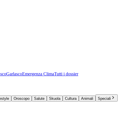
osco
Garlasco
Emergenza Clima
Tutti i dossier
estyle
Oroscopo
Salute
Skuola
Cultura
Animali
Speciali