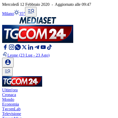
Mercoledì 12 Febbraio 2020
-
Aggiornato alle
09:47
Milano
35°
Leone
(23 Lug - 23 Ago)
Ultim'ora
Cronaca
Mondo
Economia
TgcomLab
Televisione