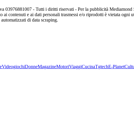
va 03976881007 - Tutti i diritti riservati - Per la pubblicità Mediamon
o ai contenuti e ai dati personali trasmessi e/o riprodotti è vietata ogni 
zi automatizzati di data scraping.
e
Videogiochi
Donne
Magazine
Motori
Viaggi
Cucina
Tgtech
E-Planet
Cult