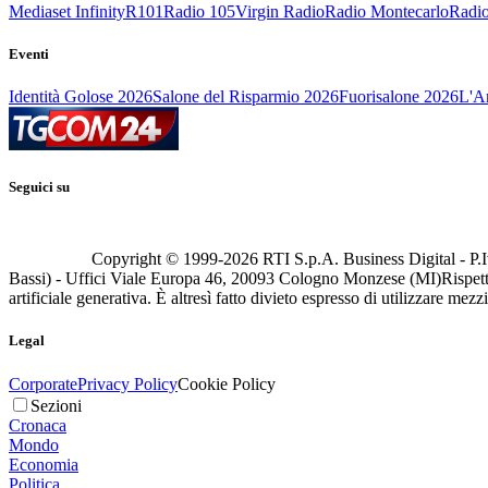
Mediaset Infinity
R101
Radio 105
Virgin Radio
Radio Montecarlo
Radio
Eventi
Identità Golose 2026
Salone del Risparmio 2026
Fuorisalone 2026
L'Ar
Seguici su
Copyright © 1999-
2026
RTI S.p.A. Business Digital - P.I
Bassi) - Uffici Viale Europa 46, 20093 Cologno Monzese (MI)
Rispett
artificiale generativa. È altresì fatto divieto espresso di utilizzare mez
Legal
Corporate
Privacy Policy
Cookie Policy
Sezioni
Cronaca
Mondo
Economia
Politica