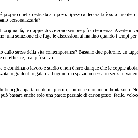
ia è proprio quella dedicata al riposo. Spesso a decorarla è solo uno de
sano personalizzarla?
rca di originalità, le doppie docce sono sempre più di tendenza. Averle in 
 una soluzione che fuga le discussioni al mattino quando i tempi per usc
o dallo stress della vita contemporanea? Bastano due poltrone, un tappet
 ed efficace, mai più senza.
a o combinano lavoro e studio e non è raro dunque che le coppie abbian
zzata in grado di regalare ad ognuno lo spazio necessario senza invadere
attutto negli appartamenti più piccoli, hanno sempre meno limitazioni. N
lo può bastare anche solo una parete parziale di cartongesso: facile, velo