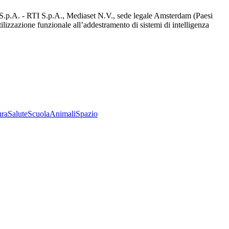
d S.p.A. - RTI S.p.A., Mediaset N.V., sede legale Amsterdam (Paesi
utilizzazione funzionale all’addestramento di sistemi di intelligenza
ura
Salute
Scuola
Animali
Spazio