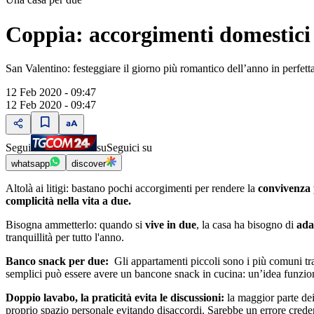
Coppia: accorgimenti domestici
San Valentino: festeggiare il giorno più romantico dell’anno in perfet
12 Feb 2020 - 09:47
12 Feb 2020 - 09:47
Segui
su
Seguici su
whatsapp
discover
Altolà ai litigi: bastano pochi accorgimenti per rendere la
convivenza 
complicità nella vita a due.
Bisogna ammetterlo: quando si
vive in due
, la casa ha bisogno di
ada
tranquillità per tutto l'anno.
Banco snack per due:
Gli appartamenti piccoli sono i più comuni tra
semplici può essere avere un bancone snack in cucina: un’idea funziona
Doppio lavabo, la praticità evita le discussioni:
la maggior parte dei
proprio spazio personale evitando disaccordi. Sarebbe un errore crede