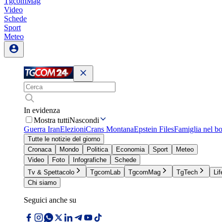
TgcomMag
Video
Schede
Sport
Meteo
In evidenza
Mostra tutti
Nascondi
Guerra Iran
Elezioni
Crans Montana
Epstein Files
Famiglia nel b
Tutte le notizie del giorno
Cronaca
Mondo
Politica
Economia
Sport
Meteo
Video
Foto
Infografiche
Schede
Tv & Spettacolo
TgcomLab
TgcomMag
TgTech
Lif
Chi siamo
Seguici anche su