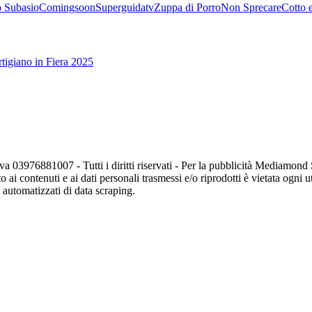
 Subasio
Comingsoon
Superguidatv
Zuppa di Porro
Non Sprecare
Cotto 
tigiano in Fiera 2025
va 03976881007 - Tutti i diritti riservati - Per la pubblicità Mediamon
o ai contenuti e ai dati personali trasmessi e/o riprodotti è vietata ogni 
zi automatizzati di data scraping.