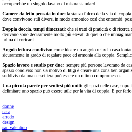
occuperebbe un singolo lavabo di misura standard.
Camere da letto pensata in due:
la stanza fulcro della vita di copp
dove convivono stili diversi in modo armonico così che entrambi pos
Doppia doccia, tempi dimezzati:
che si tratti di praticità o di rice
derivano sono decisamente molto più elevati di quello che immaginiamo:
prima di coricarsi.
Angolo lettura condiviso:
come ideare un angolo relax in casa lontan
sicuramente in grado di regalare pace ed armonia alla coppia. Semplice
Spazio lavoro e studio per due:
sempre più persone lavorano da cas
spazio condiviso non sia motivo di litigi è creare una zona ben organi
suddivisa da una cassettiera può essere un ottimo compromesso.
Una piccola parete per sentirsi più uniti:
gli spazi nelle case, sopr
delimitare uno spazio può essere utile per la vita di coppia. E per far
donne
casa
arredo
design
san valentino