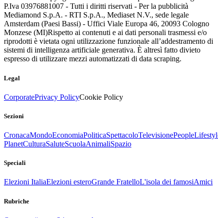
P.Iva 03976881007 - Tutti i diritti riservati - Per la pubblicità
Mediamond S.p.A. - RTI S.p.A., Mediaset N.V., sede legale
Amsterdam (Paesi Bassi) - Uffici Viale Europa 46, 20093 Cologno
Monzese (MI)
Rispetto ai contenuti e ai dati personali trasmessi e/o
riprodotti è vietata ogni utilizzazione funzionale all’addestramento di
sistemi di intelligenza artificiale generativa. È altresì fatto divieto
espresso di utilizzare mezzi automatizzati di data scraping.
Legal
Corporate
Privacy Policy
Cookie Policy
Sezioni
Cronaca
Mondo
Economia
Politica
Spettacolo
Televisione
People
Lifestyl
Planet
Cultura
Salute
Scuola
Animali
Spazio
Speciali
Elezioni Italia
Elezioni estero
Grande Fratello
L'isola dei famosi
Amici
Rubriche