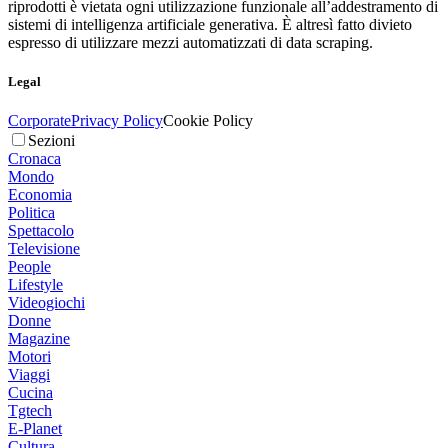
riprodotti è vietata ogni utilizzazione funzionale all’addestramento di
sistemi di intelligenza artificiale generativa. È altresì fatto divieto
espresso di utilizzare mezzi automatizzati di data scraping.
Legal
Corporate
Privacy Policy
Cookie Policy
Sezioni
Cronaca
Mondo
Economia
Politica
Spettacolo
Televisione
People
Lifestyle
Videogiochi
Donne
Magazine
Motori
Viaggi
Cucina
Tgtech
E-Planet
Cultura