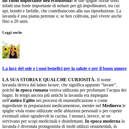
un ruolo importante nell'ecosistema:
le sue spighe fiorite sono
infatti una fonte importante di nettare per gli impollinatori, tra cui
api, bombi e farfalle, che contribuiscono alla sua riproduzione. La
lavanda è una pianta perenne e, se ben coltivata, può vivere anche
fino a 20 anni.
Leggi anche
La luce del sole e i suoi benefici per la salute e per il buon umore
LA SUA STORIA E QUALCHE CURIOSITÀ
- Il nome
lavanda deriva dal latino
lavare
, che significa appunto “lavare",
poiché
in epoca romana
veniva utilizzata per profumare l’acqua dei
bagni. In tempi ancora più antichi la lavanda era impiegata
nell
'antico Egitto
nei processi di mummificazione e come
ingrediente in preparazioni medicamentose, mentre nel
Medioevo
le
spighe viola erano utilizzate nelle abluzioni personali o per coprire
eventuali odori sgradevoli in cucina. I monaci, invece, se ne
servivano per scopi medicinali e disinfettanti.
In epoca moderna
la
lavanda è diventata protagonista di molti utilizzi ornamentali, in