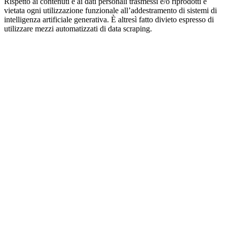
Rispetto ai contenuti e ai dati personali trasmessi e/o riprodotti è
vietata ogni utilizzazione funzionale all’addestramento di sistemi di
intelligenza artificiale generativa. È altresì fatto divieto espresso di
utilizzare mezzi automatizzati di data scraping.