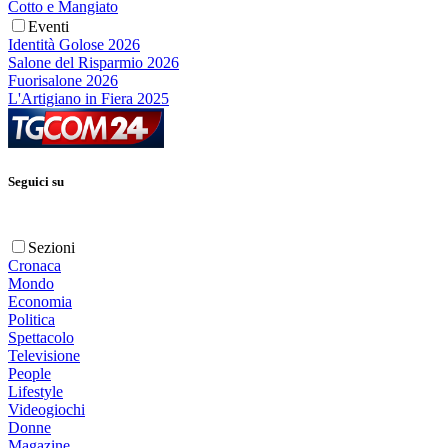
Cotto e Mangiato
Eventi
Identità Golose 2026
Salone del Risparmio 2026
Fuorisalone 2026
L'Artigiano in Fiera 2025
Seguici su
Sezioni
Cronaca
Mondo
Economia
Politica
Spettacolo
Televisione
People
Lifestyle
Videogiochi
Donne
Magazine