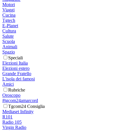
Motori
Viaggi
Cucina
Tgtech
E-Planet
Cultura
Salute
Scuola
Animali
Spazio
Speciali
Elezioni Italia
Elezioni estero
Grande Fratello
L'isola dei famosi
Amici
Rubriche
Oroscopo
#tgcom24amarcord
Tgcom24 Consiglia
Mediaset Infinity
R101
Radio 105
Virgin Radio