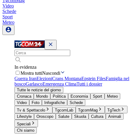
TgcomMag
Video
Schede
Sport
Meteo
In evidenza
Mostra tutti
Nascondi
Guerra Iran
Elezioni
Crans Montana
Epstein Files
Famiglia nel
bosco
Garlasco
Emergenza Clima
Tutti i dossier
Tutte le notizie del giorno
Cronaca
Mondo
Politica
Economia
Sport
Meteo
Video
Foto
Infografiche
Schede
Tv & Spettacolo
TgcomLab
TgcomMag
TgTech
Lifestyle
Oroscopo
Salute
Skuola
Cultura
Animali
Speciali
Chi siamo