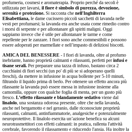
profumeria, cosmesi e aromaterapia. Proprio perché da secoli è
utilizzata per lavarsi,
il fiore è simbolo di purezza, devozione,
serenità e protezione.
Si racconta che
nell'Inghilterra
Elisabettiana,
le dame cucissero piccoli sacchetti di lavanda nelle
vesti per profumarsi; la lavanda era anche usata come rimedio contro
i morsi di serpente e per allontanare gli spiriti maligni. Oggi
sappiamo invece che è utile per allontanare le tarme e come
repellente per le zanzare. I fiori sono anche commestibili e possono
essere adoperati per marmellate e nell’impasto di deliziosi biscotti.
AMICA DEL BENESSERE
- I fiori di lavanda, oltre al profumo
inebriante, hanno proprietà calmanti e rilassanti, perfetti per
infusi e
tisane serali.
Per preparare una tazza di infuso, bastano circa 2
cucchiaini di fiori secchi (un po' di più se si adoperano quelli
freschi), da mettere in infusione in acqua bollente per 5-10 minuti,
filtrando il liquido prima di berlo. Per ottenere un effetto ancora più
rilassante la lavanda può essere messa in infusione insieme alla
camomilla, oppure con qualche foglia di menta, per un gusto più
fresco.
L’effetto rilassante e blandamente sedativo
viene dal
linalolo
, una sostanza odorosa presente, oltre che nella lavanda,
anche nel bergamotto e nel geranio, dalle riconosciute proprietà
rilassanti, calmanti, antinfiammatorie, analgesiche e potenzialmente
neuroprotettive. Il linalolo esercita un’azione benefica su alcuni
neurotrasmettitori con effetti calmanti: in pratica, rallenta l'attività
cerebrale, favorendo il rilassamento e riducendo l'ansia. Ha inoltre la