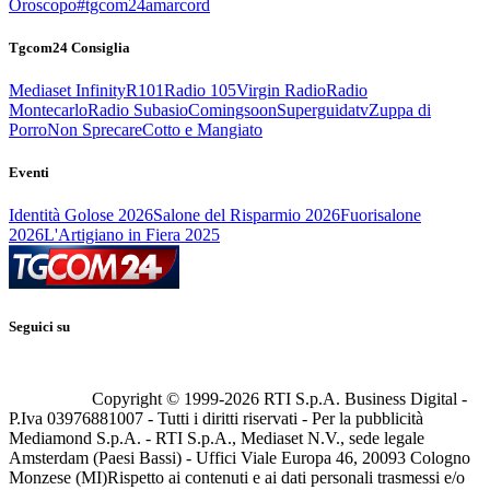
Oroscopo
#tgcom24amarcord
Tgcom24 Consiglia
Mediaset Infinity
R101
Radio 105
Virgin Radio
Radio
Montecarlo
Radio Subasio
Comingsoon
Superguidatv
Zuppa di
Porro
Non Sprecare
Cotto e Mangiato
Eventi
Identità Golose 2026
Salone del Risparmio 2026
Fuorisalone
2026
L'Artigiano in Fiera 2025
Seguici su
Copyright © 1999-
2026
RTI S.p.A. Business Digital -
P.Iva 03976881007 - Tutti i diritti riservati - Per la pubblicità
Mediamond S.p.A. - RTI S.p.A., Mediaset N.V., sede legale
Amsterdam (Paesi Bassi) - Uffici Viale Europa 46, 20093 Cologno
Monzese (MI)
Rispetto ai contenuti e ai dati personali trasmessi e/o