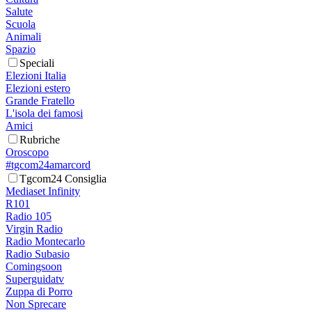
Salute
Scuola
Animali
Spazio
Speciali
Elezioni Italia
Elezioni estero
Grande Fratello
L'isola dei famosi
Amici
Rubriche
Oroscopo
#tgcom24amarcord
Tgcom24 Consiglia
Mediaset Infinity
R101
Radio 105
Virgin Radio
Radio Montecarlo
Radio Subasio
Comingsoon
Superguidatv
Zuppa di Porro
Non Sprecare