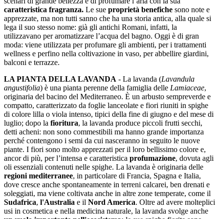
scenari di grande bellezza e di profumare l’aria con la sua
caratteristica fragranza.
Le sue
proprietà benefiche
sono note e
apprezzate, ma non tutti sanno che ha una storia antica, alla quale si
lega il suo stesso nome: già gli antichi Romani, infatti, la
utilizzavano per aromatizzare l’acqua del bagno. Oggi è di gran
moda: viene utilizzata per profumare gli ambienti, per i trattamenti
wellness e perfino nella coltivazione in vaso, per abbellire giardini,
balconi e terrazze.
LA PIANTA DELLA LAVANDA
- La lavanda (
Lavandula
angustifolia
) è una pianta perenne della famiglia delle
Lamiaceae
,
originaria del bacino del Mediterraneo. È un arbusto sempreverde e
compatto, caratterizzato da foglie lanceolate e fiori riuniti in spighe
di colore lilla o viola intenso, tipici della fine di giugno e del mese di
luglio; dopo la
fioritura
, la lavanda produce piccoli frutti secchi,
detti acheni: non sono commestibili ma hanno grande importanza
perché contengono i semi da cui nasceranno in seguito le nuove
piante. I fiori sono molto apprezzati per il loro bellissimo colore e,
ancor di più, per l’intensa e caratteristica
profumazione
, dovuta agli
oli essenziali contenuti nelle spighe. La lavanda è originaria delle
regioni mediterranee
, in particolare di Francia, Spagna e Italia,
dove cresce anche spontaneamente in terreni calcarei, ben drenati e
soleggiati, ma viene coltivata anche in altre zone temperate, come il
Sudafrica
,
l'Australia
e il
Nord America
. Oltre ad avere molteplici
usi in cosmetica e nella medicina naturale, la lavanda svolge anche