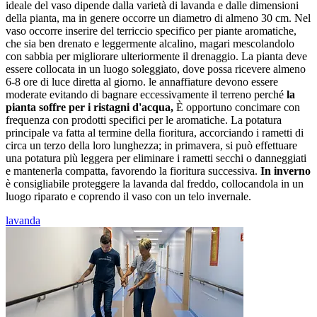
ideale del vaso dipende dalla varietà di lavanda e dalle dimensioni
della pianta, ma in genere occorre un diametro di almeno 30 cm. Nel
vaso occorre inserire del terriccio specifico per piante aromatiche,
che sia ben drenato e leggermente alcalino, magari mescolandolo
con sabbia per migliorare ulteriormente il drenaggio. La pianta deve
essere collocata in un luogo soleggiato, dove possa ricevere almeno
6-8 ore di luce diretta al giorno. le annaffiature devono essere
moderate evitando di bagnare eccessivamente il terreno perché
la
pianta soffre per i ristagni d'acqua,
È opportuno concimare con
frequenza con prodotti specifici per le aromatiche. La potatura
principale va fatta al termine della fioritura, accorciando i rametti di
circa un terzo della loro lunghezza; in primavera, si può effettuare
una potatura più leggera per eliminare i rametti secchi o danneggiati
e mantenerla compatta, favorendo la fioritura successiva.
In inverno
è consigliabile proteggere la lavanda dal freddo, collocandola in un
luogo riparato e coprendo il vaso con un telo invernale.
lavanda