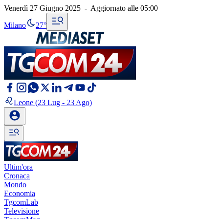
Venerdì 27 Giugno 2025
-
Aggiornato alle
05:00
Milano
27°
Leone
(23 Lug - 23 Ago)
Ultim'ora
Cronaca
Mondo
Economia
TgcomLab
Televisione