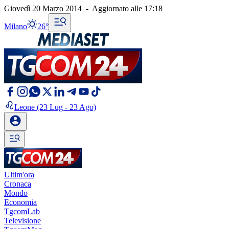
Giovedì 20 Marzo 2014
-
Aggiornato alle
17:18
Milano
26°
Leone
(23 Lug - 23 Ago)
Ultim'ora
Cronaca
Mondo
Economia
TgcomLab
Televisione