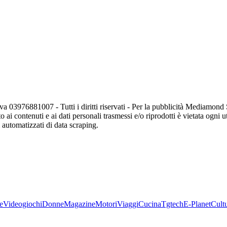
va 03976881007 - Tutti i diritti riservati - Per la pubblicità Mediamon
o ai contenuti e ai dati personali trasmessi e/o riprodotti è vietata ogni 
zi automatizzati di data scraping.
e
Videogiochi
Donne
Magazine
Motori
Viaggi
Cucina
Tgtech
E-Planet
Cult