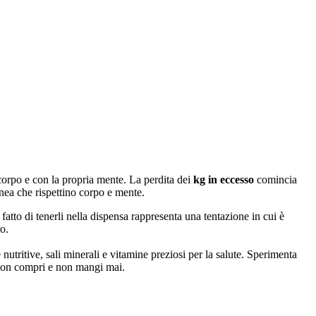
o corpo e con la propria mente. La perdita dei
kg in eccesso
comincia
inea che rispettino corpo e mente.
l fatto di tenerli nella dispensa rappresenta una tentazione in cui è
o.
e nutritive, sali minerali e vitamine preziosi per la salute. Sperimenta
o non compri e non mangi mai.