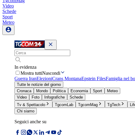
TgcomMag
Video
Schede
Sport
Meteo
In evidenza
Mostra tutti
Nascondi
Guerra Iran
Elezioni
Crans Montana
Epstein Files
Famiglia nel b
Tutte le notizie del giorno
Cronaca
Mondo
Politica
Economia
Sport
Meteo
Video
Foto
Infografiche
Schede
Tv & Spettacolo
TgcomLab
TgcomMag
TgTech
Lif
Chi siamo
Seguici anche su