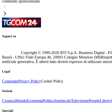
contenuto sponsorizzato
Seguici su
Copyright © 1999-
2026
RTI S.p.A. Business Digital - P.I
Bassi) - Uffici Viale Europa 46, 20093 Cologno Monzese (MI)
Rispett
artificiale generativa. È altresì fatto divieto espresso di utilizzare mez
Legal
Corporate
Privacy Policy
Cookie Policy
Sezioni
Cronaca
Mondo
Economia
Politica
Spettacolo
Televisione
People
Lifestyl
Speciali