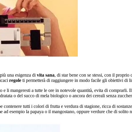
 più una esigenza di
vita sana
, di star bene con se stessi, con il propri
icaci
regole
ti permetterà di raggiungere in modo facile gli obiettivi di l
to e li mangeresti a tutte le ore in notevole quantità, evita di comprarli. I
sidratata o del succo di mela biologico o ancora dei cereali senza zuccher
e contenere tutti i colori di frutta e verdura di stagione, ricca di sostanz
 come ad esempio la papaya o il mangostano, oppure verdure che di solit