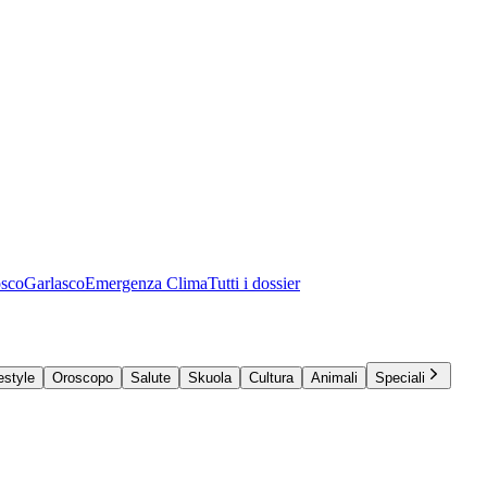
osco
Garlasco
Emergenza Clima
Tutti i dossier
estyle
Oroscopo
Salute
Skuola
Cultura
Animali
Speciali