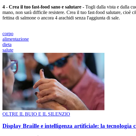
4 - Crea il tuo fast-food sano e salutare -
Togli dalla vista e dalla cu
mano, non sarà difficile resistere. Crea il tuo fast-food salutare, cio
fettina di salmone o ancora 4 arachidi senza l'aggiunta di sale.
corpo
alimentazione
dieta
salute
OLTRE IL BUIO E IL SILENZIO
Display Braille e intelligenza artificiale: la tecnologi