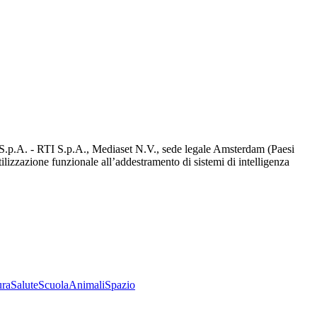
d S.p.A. - RTI S.p.A., Mediaset N.V., sede legale Amsterdam (Paesi
utilizzazione funzionale all’addestramento di sistemi di intelligenza
ura
Salute
Scuola
Animali
Spazio