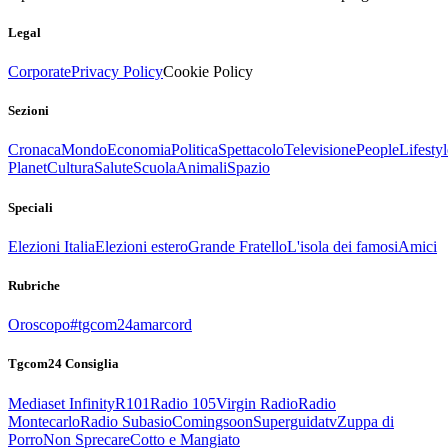
Legal
Corporate
Privacy Policy
Cookie Policy
Sezioni
Cronaca
Mondo
Economia
Politica
Spettacolo
Televisione
People
Lifestyl
Planet
Cultura
Salute
Scuola
Animali
Spazio
Speciali
Elezioni Italia
Elezioni estero
Grande Fratello
L'isola dei famosi
Amici
Rubriche
Oroscopo
#tgcom24amarcord
Tgcom24 Consiglia
Mediaset Infinity
R101
Radio 105
Virgin Radio
Radio
Montecarlo
Radio Subasio
Comingsoon
Superguidatv
Zuppa di
Porro
Non Sprecare
Cotto e Mangiato