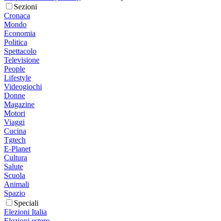
Sezioni
Cronaca
Mondo
Economia
Politica
Spettacolo
Televisione
People
Lifestyle
Videogiochi
Donne
Magazine
Motori
Viaggi
Cucina
Tgtech
E-Planet
Cultura
Salute
Scuola
Animali
Spazio
Speciali
Elezioni Italia
Elezioni estero