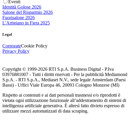
Eventi
Identità Golose 2026
Salone del Risparmio 2026
Fuorisalone 2026
L'Artigiano in Fiera 2025
Legal
Corporate
Cookie Policy
Privacy Policy
Copyright © 1999-
2026
RTI S.p.A. Business Digital - P.Iva
03976881007 - Tutti i diritti riservati - Per la pubblicità Mediamond
S.p.A. - RTI S.p.A., Mediaset N.V., sede legale Amsterdam (Paesi
Bassi) - Uffici Viale Europa 46, 20093 Cologno Monzese (MI)
Rispetto ai contenuti e ai dati personali trasmessi e/o riprodotti è
vietata ogni utilizzazione funzionale all’addestramento di sistemi di
intelligenza artificiale generativa. È altresì fatto divieto espresso di
utilizzare mezzi automatizzati di data scraping.