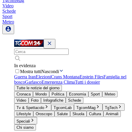
TgcomMag
Video
Schede
Sport
Meteo
In evidenza
Mostra tutti
Nascondi
Guerra Iran
Elezioni
Crans Montana
Epstein Files
Famiglia nel
bosco
Garlasco
Emergenza Clima
Tutti i dossier
Tutte le notizie del giorno
Cronaca
Mondo
Politica
Economia
Sport
Meteo
Video
Foto
Infografiche
Schede
Tv & Spettacolo
TgcomLab
TgcomMag
TgTech
Lifestyle
Oroscopo
Salute
Skuola
Cultura
Animali
Speciali
Chi siamo