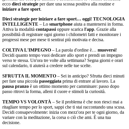
ecco
dieci strategie
per dare una scossa positiva alla routine e
iniziare a fare sport
.
Dieci strategie per iniziare a fare sport… oggi!
TECNOLOGIA
INTELLIGENTE
– Lo
smartphone
aiuta a mantenersi in forma.
Attiva la modalità
contapassi
oppure scarica
l'app
. Grazie alla
possibilità di registrare ogni giorno i chilometri fatti e monitorare i
progressi mese per mese ti sentirai più motivata e decisa.
COLTIVA L'IMPEGNO
– La parola d'ordine è…
muoversi
!
Decidi quanto tempo vuoi dedicare allo sport e prendi un impegno
verso te stessa. Un'ora tre volte alla settimana? Segna giorni e orari
sul calendario, ti aiuterà a credere nelle tue scelte.
SFRUTTA IL MOMENTO
– Sei in anticipo? Sfrutta dieci minuti
per fare una piccola
passeggiata
prima di entrare al lavoro. La
pausa pranzo
è un ottimo momento per camminare: passo dopo
passo ritrovi la forma, alleni il cuore e stimoli la curiosità.
TEMPO VS VOLONTÀ
– Se il problema è che non riesci mai a
ritagliare tempo per lo sport, sappi che ti stai raccontando una scusa.
Decidi consapevolmente: inizia con mezz'ora per te ogni giorno, da
variare con la meditazione, la corsa o ciò che ami. È una tua
decisione.