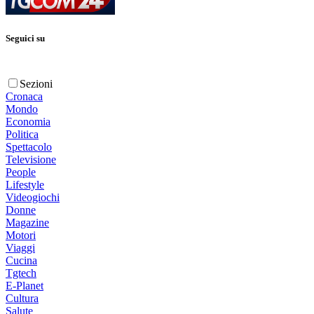
Seguici su
Sezioni
Cronaca
Mondo
Economia
Politica
Spettacolo
Televisione
People
Lifestyle
Videogiochi
Donne
Magazine
Motori
Viaggi
Cucina
Tgtech
E-Planet
Cultura
Salute