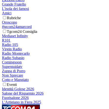
Grande Fratello
L'isola dei famosi
Amici
Rubriche
Oroscopo
#tgcom24amarcord
Tgcom24 Consiglia
Mediaset Infinity
R101
Radio 105
Virgin Radio
Radio Montecarlo
Radio Subasio
Comingsoon
Superguidatv
Zuppa di Porro
Non Sprecare
Cotto e Mangiato
Eventi
Identità Golose 2026
Salone del Risparmio 2026
Fuorisalone 2026
L'Artigiano in Fiera 2025