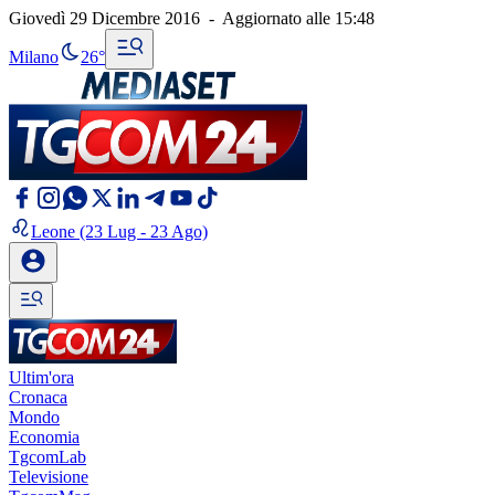
Giovedì 29 Dicembre 2016
-
Aggiornato alle
15:48
Milano
26°
Leone
(23 Lug - 23 Ago)
Ultim'ora
Cronaca
Mondo
Economia
TgcomLab
Televisione