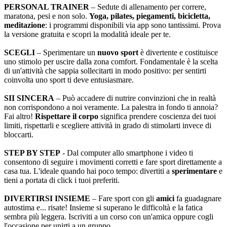
PERSONAL TRAINER
– Sedute di allenamento per correre,
maratona, pesi e non solo.
Yoga, pilates, piegamenti, bicicletta,
meditazione
: i programmi disponibili via app sono tantissimi. Prova
la versione gratuita e scopri la modalità ideale per te.
SCEGLI
– Sperimentare un
nuovo sport
è divertente e costituisce
uno stimolo per uscire dalla zona comfort. Fondamentale è la scelta
di un'attività che sappia sollecitarti in modo positivo: per sentirti
coinvolta uno sport ti deve entusiasmare.
SII SINCERA
– Può accadere di nutrire convinzioni che in realtà
non corrispondono a noi veramente. La palestra in fondo ti annoia?
Fai altro!
Rispettare il corpo
significa prendere coscienza dei tuoi
limiti, rispettarli e scegliere attività in grado di stimolarti invece di
bloccarti.
STEP BY STEP
- Dal computer allo smartphone i video ti
consentono di seguire i movimenti corretti e fare sport direttamente a
casa tua. L'ideale quando hai poco tempo: divertiti a
sperimentare
e
tieni a portata di click i tuoi preferiti.
DIVERTIRSI INSIEME
– Fare sport con gli
amici
fa guadagnare
autostima e... risate! Insieme si superano le difficoltà e la fatica
sembra più leggera. Iscriviti a un corso con un'amica oppure cogli
l'occasione per unirti a un gruppo.