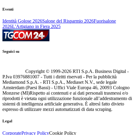
Eventi
Identità Golose 2026
Salone del Risparmio 2026
Fuorisalone
2026
L'Artigiano in Fiera 2025
Seguici su
Copyright © 1999-
2026
RTI S.p.A. Business Digital -
P.Iva 03976881007 - Tutti i diritti riservati - Per la pubblicità
Mediamond S.p.A. - RTI S.p.A., Mediaset N.V., sede legale
Amsterdam (Paesi Bassi) - Uffici Viale Europa 46, 20093 Cologno
Monzese (MI)
Rispetto ai contenuti e ai dati personali trasmessi e/o
riprodotti è vietata ogni utilizzazione funzionale all’addestramento di
sistemi di intelligenza artificiale generativa. È altresì fatto divieto
espresso di utilizzare mezzi automatizzati di data scraping.
Legal
Corporate
Privacy Policy
Cookie Policy