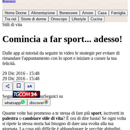
Benessere
Home Donne
Alimentazione
Benessere
Amore
Casa
Famiglia
Tra noi
Storie di donne
Oroscopo
Lifestyle
Cucina
Stili di vita
Comincia a far sport... adesso!
Dalle app ai tutorial da seguire in video le strategie per evitare di
rimandare l'appuntamento con lo sport e iniziare a curare la tua
felicità.
29 Dic 2016 - 15:48
29 Dic 2016 - 15:48
Segui
su
Seguici su
whatsapp
discover
Quante volte hai promesso a te stessa di fare più
sport
, iscriverti in
palestra
o
cambiare stile di vita
? È ora di dire basta! Se ogni volta
si ripete la stessa storia hai bisogno di dare una svolta alla tua
giornata. La cosa più difficile è abbandonare le vecchie abitudini,