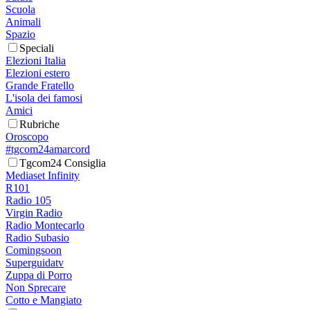
Scuola
Animali
Spazio
Speciali
Elezioni Italia
Elezioni estero
Grande Fratello
L'isola dei famosi
Amici
Rubriche
Oroscopo
#tgcom24amarcord
Tgcom24 Consiglia
Mediaset Infinity
R101
Radio 105
Virgin Radio
Radio Montecarlo
Radio Subasio
Comingsoon
Superguidatv
Zuppa di Porro
Non Sprecare
Cotto e Mangiato